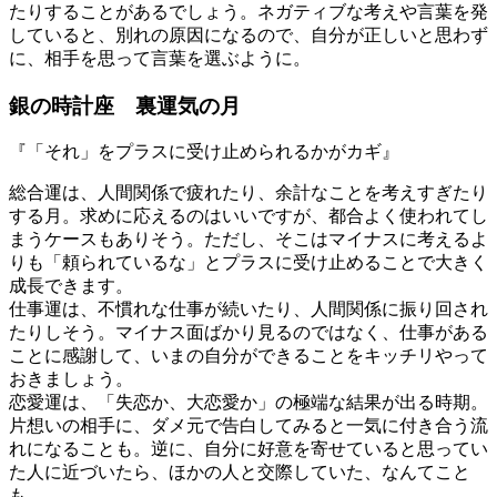
たりすることがあるでしょう。ネガティブな考えや言葉を発
していると、別れの原因になるので、自分が正しいと思わず
に、相手を思って言葉を選ぶように。
銀の時計座 裏運気の月
『「それ」をプラスに受け止められるかがカギ』
総合運は、人間関係で疲れたり、余計なことを考えすぎたり
する月。求めに応えるのはいいですが、都合よく使われてし
まうケースもありそう。ただし、そこはマイナスに考えるよ
りも「頼られているな」とプラスに受け止めることで大きく
成長できます。
仕事運は、不慣れな仕事が続いたり、人間関係に振り回され
たりしそう。マイナス面ばかり見るのではなく、仕事がある
ことに感謝して、いまの自分ができることをキッチリやって
おきましょう。
恋愛運は、「失恋か、大恋愛か」の極端な結果が出る時期。
片想いの相手に、ダメ元で告白してみると一気に付き合う流
れになることも。逆に、自分に好意を寄せていると思ってい
た人に近づいたら、ほかの人と交際していた、なんてこと
も。