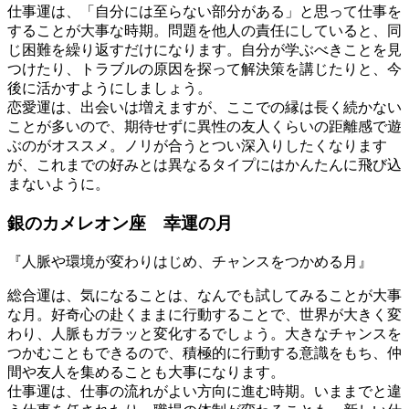
仕事運は、「自分には至らない部分がある」と思って仕事を
することが大事な時期。問題を他人の責任にしていると、同
じ困難を繰り返すだけになります。自分が学ぶべきことを見
つけたり、トラブルの原因を探って解決策を講じたりと、今
後に活かすようにしましょう。
恋愛運は、出会いは増えますが、ここでの縁は長く続かない
ことが多いので、期待せずに異性の友人くらいの距離感で遊
ぶのがオススメ。ノリが合うとつい深入りしたくなります
が、これまでの好みとは異なるタイプにはかんたんに飛び込
まないように。
銀のカメレオン座 幸運の月
『人脈や環境が変わりはじめ、チャンスをつかめる月』
総合運は、気になることは、なんでも試してみることが大事
な月。好奇心の赴くままに行動することで、世界が大きく変
わり、人脈もガラッと変化するでしょう。大きなチャンスを
つかむこともできるので、積極的に行動する意識をもち、仲
間や友人を集めることも大事になります。
仕事運は、仕事の流れがよい方向に進む時期。いままでと違