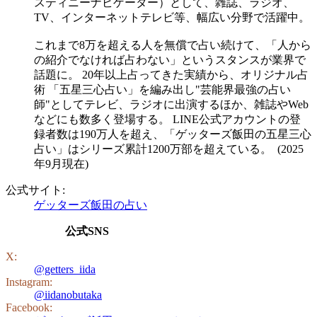
スティニーナビゲーター）として、雑誌、ラジオ、
TV、インターネットテレビ等、幅広い分野で活躍中。
これまで8万を超える人を無償で占い続けて、「人から
の紹介でなければ占わない」というスタンスが業界で
話題に。 20年以上占ってきた実績から、オリジナル占
術 「五星三心占い」を編み出し"芸能界最強の占い
師"としてテレビ、ラジオに出演するほか、雑誌やWeb
などにも数多く登場する。 LINE公式アカウントの登
録者数は190万人を超え、「ゲッターズ飯田の五星三心
占い」はシリーズ累計1200万部を超えている。 (2025
年9月現在)
公式サイト:
ゲッターズ飯田の占い
公式SNS
X:
@getters_iida
Instagram:
@iidanobutaka
Facebook: