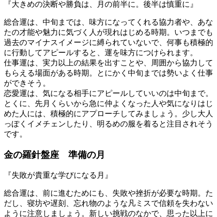
『大きめの決断や勝負は、月の前半に。後半は慎重に』
総合運は、中旬までは、味方になってくれる協力者や、あな
たの才能や魅力に気づく人が現れはじめる時期。いつまでも
過去のマイナスイメージに縛られていないで、何事も積極的
に行動してアピールすると、運を味方につけられます。
仕事運は、実力以上の結果を出すことや、周囲から協力して
もらえる場面がある時期。とにかく中旬までは勢いよく仕事
ができそう。
恋愛運は、気になる相手にアピールしていいのは中旬まで。
とくに、先月くらいから急に仲よくなった人や気になりはじ
めた人には、積極的にアプローチしてみましょう。少し大人
っぽくイメチェンしたり、明るめの服を着ると注目されそう
です。
金の羅針盤座 準備の月
『失敗が貴重な学びになる月』
総合運は、前に進むためにも、失敗や挫折が必要な時期。た
だし、寝坊や遅刻、忘れ物のような凡ミスで信頼を失わない
ように注意しましょう。新しい挑戦のなかで、思った以上に