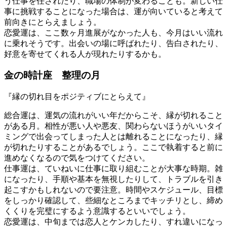
う仕事を任されたり、職場の体制が変わることも。新しい仕
事に挑戦することになった場合は、運が向いていると考えて
前向きにとらえましょう。
恋愛運は、ここ数ヶ月進展がなかった人も、今月はいい流れ
に乗れそうです。出会いの場に呼ばれたり、告白されたり、
好意を寄せてくれる人が現れたりするかも。
金の時計座 整理の月
『縁の切れ目をポジティブにとらえて』
総合運は、運気の流れがいい年だからこそ、縁が切れること
がある月。相性が悪い人や悪友、関わらないほうがいいタイ
ミングで出会ってしまった人とは離れることになったり、縁
が切れたりすることがあるでしょう。ここで執着すると前に
進めなくなるので気をつけてください。
仕事運は、ていねいに仕事に取り組むことが大事な時期。雑
になったり、手順や基本を無視したりして、トラブルを引き
起こすかもしれないので要注意。時間やスケジュール、目標
をしっかり確認して、些細なところまでキッチリとし、締め
くくりを完璧にするよう意識するといいでしょう。
恋愛運は、中旬までは恋人とケンカしたり、すれ違いになっ