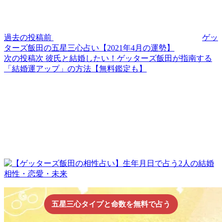
過去の投稿
前
ゲッ
ターズ飯田の五星三心占い【2021年4月の運勢】
次の投稿
次
彼氏と結婚したい！ゲッターズ飯田が指南する
「結婚運アップ」の方法【無料鑑定も】
五星三心タイプと命数を無料で占う