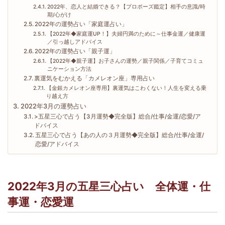
2022年、恋人と結婚できる？【プロポーズ鑑定】相手の意識/時
期/心がけ
2022年の運勢占い「家庭運占い」
【2022年◆家庭運UP！】夫婦円満のために～仕事金運／健康運
／引っ越しアドバイス
2022年の運勢占い「親子運」
【2022年◆親子運】お子さんの運勢／親子関係／子育てコミュ
ニケーション方法
裏運気をむかえる「カメレオン座」専用占い
【金銀カメレオン座専用】裏運気はこわくない！人生を変える乗
り越え方
2022年3月の運勢占い
>五星三心で占う【3月運勢◆完全版】総合/仕事/金運/恋愛/ア
ドバイス
五星三心で占う【あの人の３月運勢◆完全版】総合/仕事/金運/
恋愛/アドバイス
2022年3月の五星三心占い 全体運・仕
事運・恋愛運