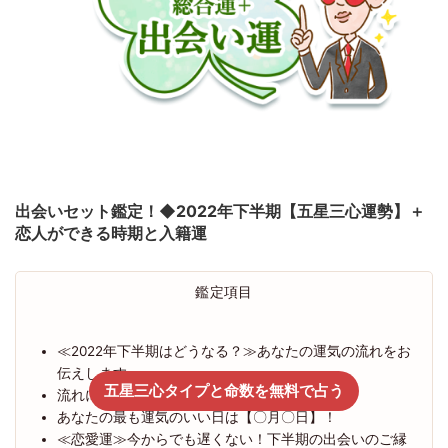
出会いセット鑑定！◆2022年下半期【五星三心運勢】＋
恋人ができる時期と入籍運
鑑定項目
≪2022年下半期はどうなる？≫あなたの運気の流れをお
伝えします
五星三心タイプと命数を無料で占う
流れに乗るのが大事！７月～12月の動き方
あなたの最も運気のいい日は【〇月〇日】！
≪恋愛運≫今からでも遅くない！下半期の出会いのご縁