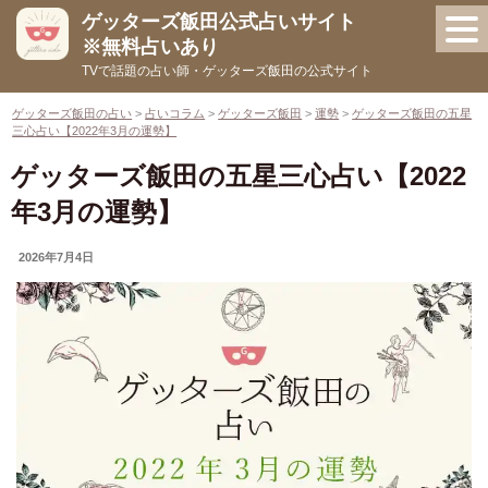
コ
ゲッターズ飯田公式占いサイト
ン
※無料占いあり
テ
TVで話題の占い師・ゲッターズ飯田の公式サイト
ン
ツ
ゲッターズ飯田の占い
>
占いコラム
>
ゲッターズ飯田
>
運勢
>
ゲッターズ飯田の五星
三心占い【2022年3月の運勢】
へ
ス
ゲッターズ飯田の五星三心占い【2022
キ
年3月の運勢】
ッ
プ
UPDATED
2026年7月4日
ON