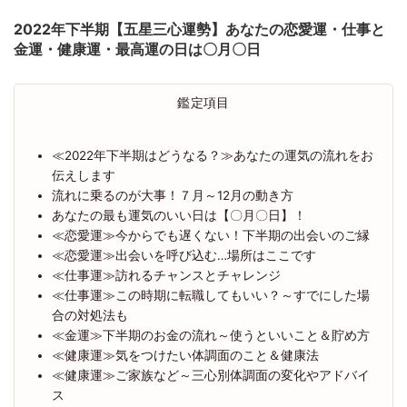
2022年下半期【五星三心運勢】あなたの恋愛運・仕事と
金運・健康運・最高運の日は〇月〇日
鑑定項目
≪2022年下半期はどうなる？≫あなたの運気の流れをお
伝えします
流れに乗るのが大事！７月～12月の動き方
あなたの最も運気のいい日は【〇月〇日】！
≪恋愛運≫今からでも遅くない！下半期の出会いのご縁
≪恋愛運≫出会いを呼び込む…場所はここです
≪仕事運≫訪れるチャンスとチャレンジ
≪仕事運≫この時期に転職してもいい？～すでにした場
合の対処法も
≪金運≫下半期のお金の流れ～使うといいこと＆貯め方
≪健康運≫気をつけたい体調面のこと＆健康法
≪健康運≫ご家族など～三心別体調面の変化やアドバイ
ス