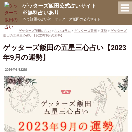
コ
ゲッターズ飯田公式占いサイト
ン
※無料占いあり
テ
TVで話題の占い師・ゲッターズ飯田の公式サイト
ン
ツ
ゲッターズ飯田の占い
>
占いコラム
>
ゲッターズ飯田
>
運勢
>
ゲッターズ
飯田の五星三心占い【2023年9月の運勢】
へ
ス
ゲッターズ飯田の五星三心占い【2023
キ
年9月の運勢】
ッ
プ
UPDATED
2026年6月22日
ON