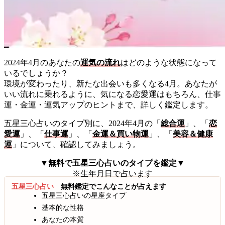
2024年4月のあなたの
運気の流れ
はどのような状態になって
いるでしょうか？
環境が変わったり、新たな出会いも多くなる4月。あなたが
いい流れに乗れるように、気になる恋愛運はもちろん、仕事
運・金運・運気アップのヒントまで、詳しく鑑定します。
五星三心占いのタイプ別に、2024年4月の「
総合運
」、「
恋
愛運
」、「
仕事運
」、「
金運＆買い物運
」、「
美容＆健康
運
」について、確認してみましょう。
▼無料で五星三心占いのタイプを鑑定▼
※生年月日で占います
五星三心占い
無料鑑定でこんなことが占えます
五星三心占いの星座タイプ
基本的な性格
あなたの本質