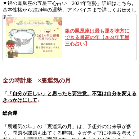
▼銀の鳳凰座の五星三心占い「2024年運勢」詳細はこちら。
基本性格から2024年の運勢、アドバイスまで詳しくお伝えし
ます。
銀の鳳凰座は最も運を味方に
できる最高の年【2024年五星
三心占い】
金の時計座 ×裏運気の月
『
「自分が正しい」と思ったら要注意。不運は自分を変える
きっかけにして
』
総合運
「裏運気の年」の「裏運気の月」は、予想外の出来事が多
く、問題や課題も出てくる時期。ネガティブに物事を考えす