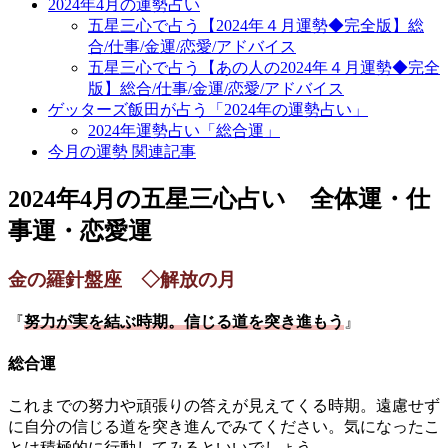
2024年4月の運勢占い
五星三心で占う【2024年４月運勢◆完全版】総
合/仕事/金運/恋愛/アドバイス
五星三心で占う【あの人の2024年４月運勢◆完全
版】総合/仕事/金運/恋愛/アドバイス
ゲッターズ飯田が占う「2024年の運勢占い」
2024年運勢占い「総合運」
今月の運勢 関連記事
2024年4月の五星三心占い 全体運・仕
事運・恋愛運
金の羅針盤座 ◇解放の月
『
努力が実を結ぶ時期。信じる道を突き進もう
』
総合運
これまでの努力や頑張りの答えが見えてくる時期。遠慮せず
に自分の信じる道を突き進んでみてください。気になったこ
とは積極的に行動してみるといいでしょう。