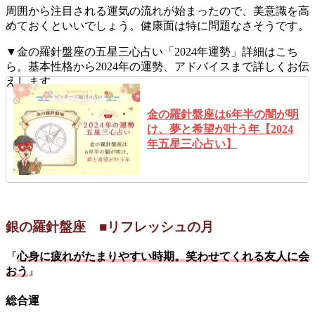
周囲から注目される運気の流れが始まったので、美意識を高
めておくといいでしょう。健康面は特に問題なさそうです。
▼金の羅針盤座の五星三心占い「2024年運勢」詳細はこち
ら。基本性格から2024年の運勢、アドバイスまで詳しくお伝
えします。
金の羅針盤座は6年半の闇が明
け、夢と希望が叶う年【2024
年五星三心占い】
銀の羅針盤座 ■リフレッシュの月
『
心身に疲れがたまりやすい時期。笑わせてくれる友人に会
おう
』
総合運