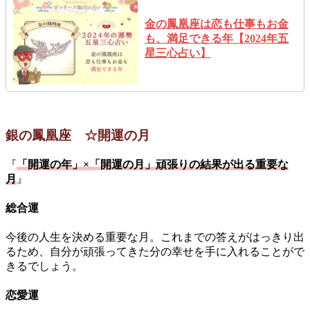
金の鳳凰座は恋も仕事もお金
も、満足できる年【2024年五
星三心占い】
銀の鳳凰座 ☆開運の月
『
「開運の年」×「開運の月」頑張りの結果が出る重要な
月
』
総合運
今後の人生を決める重要な月。これまでの答えがはっきり出
るため、自分が頑張ってきた分の幸せを手に入れることがで
きるでしょう。
恋愛運