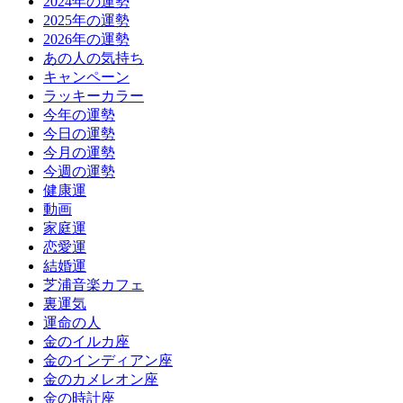
2024年の運勢
2025年の運勢
2026年の運勢
あの人の気持ち
キャンペーン
ラッキーカラー
今年の運勢
今日の運勢
今月の運勢
今週の運勢
健康運
動画
家庭運
恋愛運
結婚運
芝浦音楽カフェ
裏運気
運命の人
金のイルカ座
金のインディアン座
金のカメレオン座
金の時計座