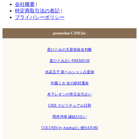
会社概要
|
特定商取引法の表記
|
プライバシーポリシー
promotion CAM.Inc
星ひとみの天星術姓名判断
星ひとみ占いPREMIUM
水晶玉子 新ペルシャン占星術
中園ミホ 女の絶対運命
木下レオンの帝王吉方占い
CHIE スピリチュアル日和
岡井浄幸 縁結び占い
COLUMN by Ameba占い館SATORI