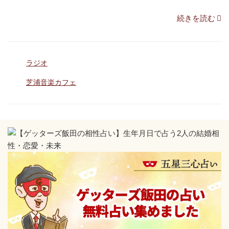
現
“【芝
続きを読む
実
浦
化
音
し
カ
ラジオ
楽
や
テ
カ
タ
芝浦音楽カフェ
す
ゴ
グ
フ
リ
い」”
ー
ェ
の
Vol.28】
YOU
を
ゲ
ッ
タ
ー