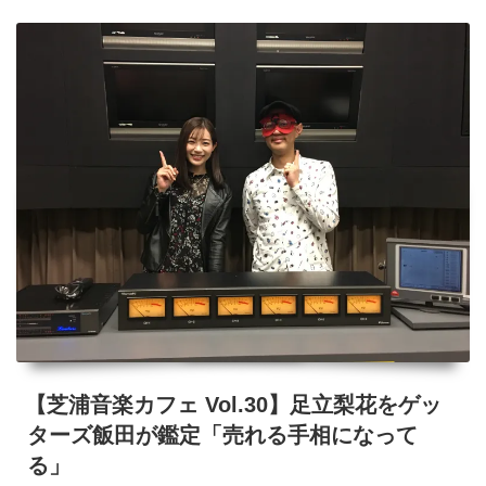
ー
ェ
Vol.31】
足
立
梨
花
を
ゲ
ッ
タ
ー
ズ
飯
【芝浦音楽カフェ Vol.30】足立梨花をゲッ
田
ターズ飯田が鑑定「売れる手相になって
が
る」