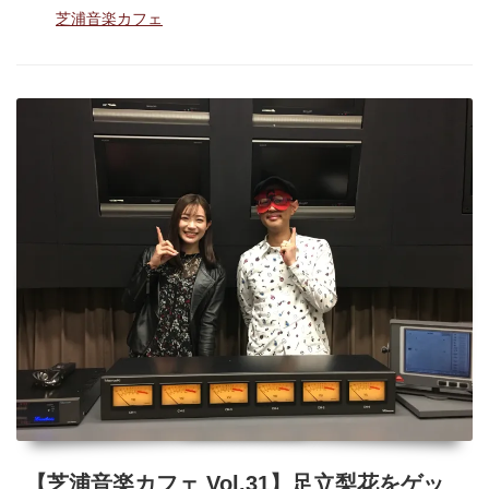
テ
カ
タ
芝浦音楽カフェ
ゴ
グ
フ
リ
ー
ェ
Vol.32】
紫
吹
淳
を
ゲ
ッ
タ
ー
ズ
飯
田
【芝浦音楽カフェ Vol.31】足立梨花をゲッ