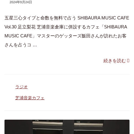
鑑
UPDATED
2024年9月24日
ON
定！
五星三心タイプと命数を無料で占う SHIBAURA MUSIC CAFE
2020
Vol.30 足立梨花 芝浦音楽倉庫に併設するカフェ「SHIBAURA
年
MUSIC CAFE」マスターのゲッターズ飯田さんが訪れたお客
運
さんを占うコ …
勢
は
“【芝
続きを読む
「ぐ
浦
っ
音
と
カ
ラジオ
楽
一
テ
カ
タ
芝浦音楽カフェ
気
ゴ
グ
フ
リ
に
ー
ェ
上
Vol.30】
が
足