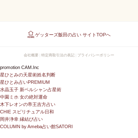
ゲッターズ飯田の占い サイトTOPへ
会社概要
|
特定商取引法の表記
|
プライバシーポリシー
promotion CAM.Inc
星ひとみの天星術姓名判断
星ひとみ占いPREMIUM
水晶玉子 新ペルシャン占星術
中園ミホ 女の絶対運命
木下レオンの帝王吉方占い
CHIE スピリチュアル日和
岡井浄幸 縁結び占い
COLUMN by Ameba占い館SATORI