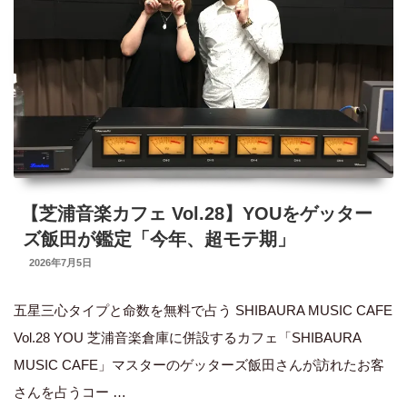
ッ
タ
ー
ズ
飯
田
が
鑑
【芝浦音楽カフェ Vol.28】YOUをゲッター
定
ズ飯田が鑑定「今年、超モテ期」
「言
UPDATED
2026年7月5日
ON
っ
五星三心タイプと命数を無料で占う SHIBAURA MUSIC CAFE
た
Vol.28 YOU 芝浦音楽倉庫に併設するカフェ「SHIBAURA
こ
MUSIC CAFE」マスターのゲッターズ飯田さんが訪れたお客
と
さんを占うコー …
が