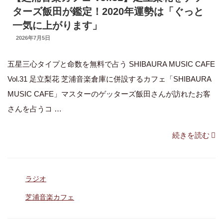
が
ターズ飯田が鑑定！2020年運勢は「ぐっと
鑑
一気に上がります」
定
UPDATED
2026年7月5日
ON
「2020
五星三心タイプと命数を無料で占う SHIBAURA MUSIC CAFE
年
Vol.31 足立梨花 芝浦音楽倉庫に併設するカフェ「SHIBAURA
か
MUSIC CAFE」マスターのゲッターズ飯田さんが訪れたお客
ら
さんを占うコ …
モ
テ
“【芝
続きを読む
期」”
浦
の
音
カ
ラジオ
楽
テ
カ
タ
芝浦音楽カフェ
ゴ
グ
フ
リ