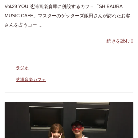
Vol.29 YOU 芝浦音楽倉庫に併設するカフェ「SHIBAURA
れ
MUSIC CAFE」マスターのゲッターズ飯田さんが訪れたお客
る
さんを占うコー …
手
相
“【芝
続きを読む
に
浦
な
音
っ
カ
ラジオ
楽
て
テ
カ
タ
芝浦音楽カフェ
る」”
ゴ
グ
フ
リ
の
ー
ェ
Vol.29】
YOU
を
ゲ