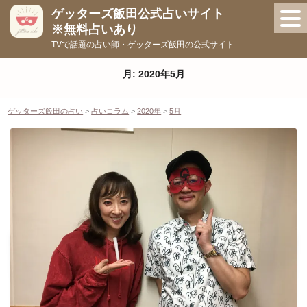
コ
ゲッターズ飯田公式占いサイト
ン
※無料占いあり
テ
TVで話題の占い師・ゲッターズ飯田の公式サイト
ン
ツ
月:
2020年5月
へ
ス
ゲッターズ飯田の占い
>
占いコラム
>
2020年
>
5月
キ
ッ
プ