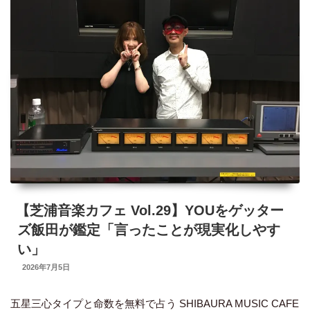
り
立
ま
梨
す」”
花
の
を
ゲ
ッ
タ
ー
ズ
飯
【芝浦音楽カフェ Vol.29】YOUをゲッター
田
ズ飯田が鑑定「言ったことが現実化しやす
が
い」
鑑
UPDATED
2026年7月5日
ON
定
五星三心タイプと命数を無料で占う SHIBAURA MUSIC CAFE
「売