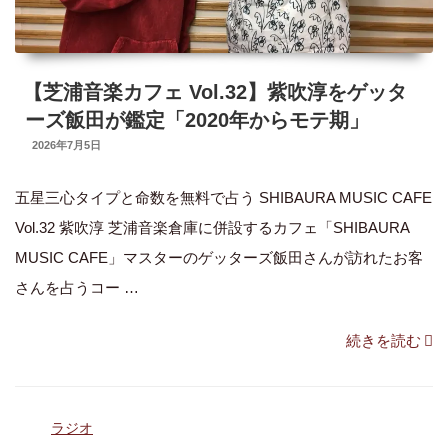
【芝浦音楽カフェ Vol.32】紫吹淳をゲッタ
ーズ飯田が鑑定「2020年からモテ期」
UPDATED
2026年7月5日
ON
五星三心タイプと命数を無料で占う SHIBAURA MUSIC CAFE
Vol.32 紫吹淳 芝浦音楽倉庫に併設するカフェ「SHIBAURA
MUSIC CAFE」マスターのゲッターズ飯田さんが訪れたお客
さんを占うコー …
“【芝
続きを読む
浦
音
カ
ラジオ
楽