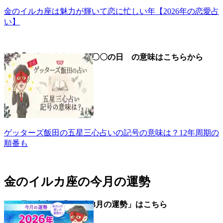
金のイルカ座は魅力が輝いて恋に忙しい年【2026年の恋愛占
い】
▼◯◯の年、〇〇の月、〇〇の日 の意味はこちらから
ゲッターズ飯田の五星三心占いの記号の意味は？12年周期の
順番も
金のイルカ座の今月の運勢
▼五星三心占い「2026年8月の運勢」はこちら