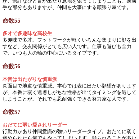
が、余計なひと言が出たり意地を張ってしまうことも。身勝
手な部分もありますが、仲間を大事にする頑張り屋です。
命数55
多才で多趣味な高校生
多趣味で多才。フットワークが軽くいろんな集まりに顔を出
すなど、交友関係がとても広い人です。仕事も遊びも全力
で、いつも人の輪の中心にいるタイプです。
命数56
本音は出たがりな慎重派
真面目で地道な慎重派。本心では表に出たい願望があります
が、本番に弱く遠慮しがちな性格が出てタイミングを逃して
しまうことが。それでも忍耐強くできる努力家な人です。
命数57
おだてに弱い愛されリーダー
行動力があり仲間意識の強いリーダータイプ。おだてに弱く
褒められたら何でもやってしまいます。頼られることが多い