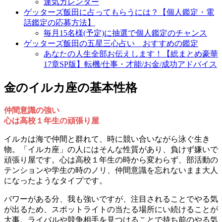
運気カレンダー
ゲッターズ飯田に占ってもらうには？【個人鑑定・電
話鑑定の応募方法】
毎月15名様(予定)に抽選で個人鑑定のチャンス
ゲッターズ飯田の五星三心占い おすすめの鑑定
あなたの人生全部お伝えします！【総まとめ豪華
17章SP版】転機/仕事・才能/お金/成功アドバイス
金のイルカ座の基本性格
仲間意識の強い
心は高校１年生の頑張り屋
イルカは海で仲間と群れて、時に競い合いながら泳ぐ生き
物。「イルカ座」の人にはそんな性質があり、負けず嫌いで
頑張り屋です。心は高校１年生の時から変わらず、部活動の
テンションや学生の時のノリ、仲間意識を忘れないまま大人
になったようなタイプです。
パワーがある分、我も強いですが、注目されることでやる気
が出るため、スポットライトの当たる場所にい続けることが
大事。ライバルや競争相手を見つけることで持ち前のやる気