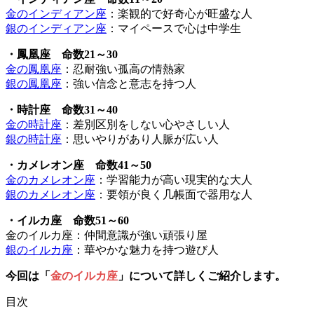
金のインディアン座
：楽観的で好奇心が旺盛な人
銀のインディアン座
：マイペースで心は中学生
・鳳凰座 命数21～30
金の鳳凰座
：忍耐強い孤高の情熱家
銀の鳳凰座
：強い信念と意志を持つ人
・時計座 命数31～40
金の時計座
：差別区別をしない心やさしい人
銀の時計座
：思いやりがあり人脈が広い人
・カメレオン座 命数41～50
金のカメレオン座
：学習能力が高い現実的な大人
銀のカメレオン座
：要領が良く几帳面で器用な人
・イルカ座 命数51～60
金のイルカ座：仲間意識が強い頑張り屋
銀のイルカ座
：華やかな魅力を持つ遊び人
今回は「
金のイルカ座
」について詳しくご紹介します。
目次