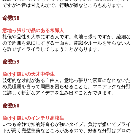
ですが本音は甘えん坊で、行動が雑なところもあります。
命数58
意地っ張りで品のある常識人
礼儀や品性を大事にする人です。意地っ張りですが、繊細な
ので周囲を気にしすぎる一面も。常識やルールを守らない人
を許せずイライラしてしまうことがあります。
命数59
負けず嫌いの天才中学生
芸術的な才能がある自由人。意地っ張りで素直になれないた
め屁理屈を言って周囲を困らせることも。マニアックな分野
に詳しく斬新なアイデアを生み出すことができます。
命数60
負けず嫌いのインテリ高校生
いつも冷静で知的好奇心が強いタイプ。負けず嫌いでプライ
ドが高く完璧主義なところがあるので、好きな分野はプロの