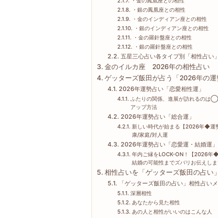
・金の鳳凰座との相性
・銀の鳳凰座との相性
・金のインディアン座との相性
・銀のインディアン座との相性
・金の羅針盤座との相性
・銀の羅針盤座との相性
五星三心占い各タイプ別「相性占い
金のイルカ座 2026年の相性占い
ゲッターズ飯田が占う「2026年の
2026年運勢占い「恋愛相性運」
ふたりの関係、進展が訪れるのは◯月
アップ方法
2026年運勢占い「総合運」
新しい時代が始まる【2026年◆運
康/家庭/対人運
2026年運勢占い「恋愛運・結婚運」
年内ご縁をLOCK-ON！【2026
結婚の可能性までズバリお伝えしま
相性占いを「ゲッターズ飯田の占い
「ゲッターズ飯田の占い」相性占いメ
深層相性
あなたから見た相性
あの人と相性がいいのはこんな人