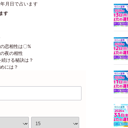
生年月日で占います
ます
の恋相性は〇%
の夜の相性
を続ける秘訣は？
めには？