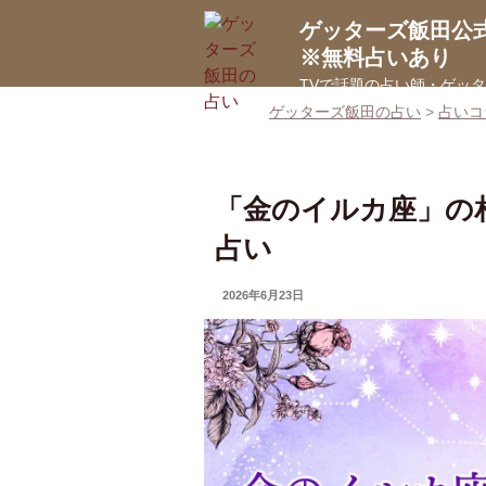
コ
ゲッターズ飯田公
ン
※無料占いあり
テ
TVで話題の占い師・ゲッ
ン
ゲッターズ飯田の占い
>
占いコ
ツ
へ
ス
キ
「金のイルカ座」の
ッ
占い
プ
UPDATED
2026年6月23日
ON