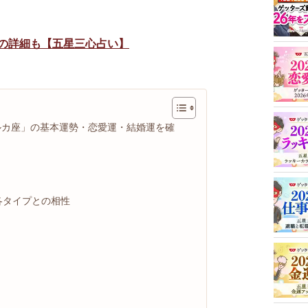
の詳細も【五星三心占い】
ルカ座」の基本運勢・恋愛運・結婚運を確
各タイプとの相性