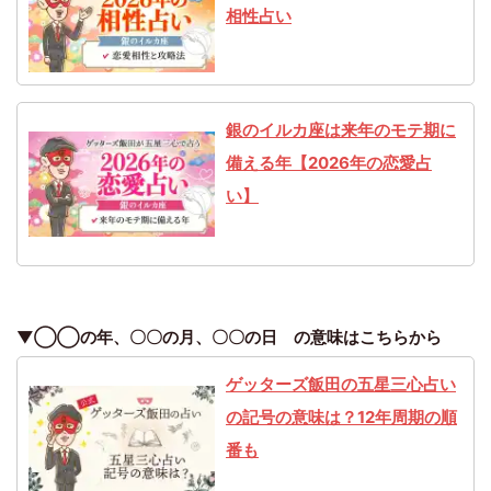
相性占い
銀のイルカ座は来年のモテ期に
備える年【2026年の恋愛占
い】
▼◯◯の年、〇〇の月、〇〇の日 の意味はこちらから
ゲッターズ飯田の五星三心占い
の記号の意味は？12年周期の順
番も