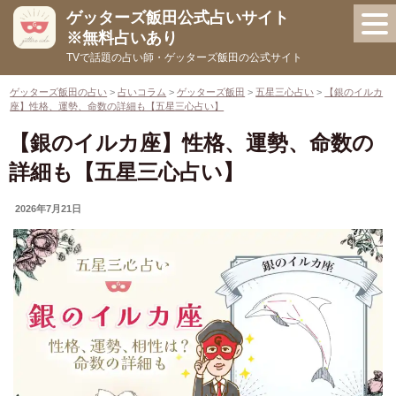
コ
ゲッターズ飯田公式占いサイト
ン
※無料占いあり
テ
TVで話題の占い師・ゲッターズ飯田の公式サイト
ン
ツ
ゲッターズ飯田の占い
>
占いコラム
>
ゲッターズ飯田
>
五星三心占い
>
【銀のイルカ
座】性格、運勢、命数の詳細も【五星三心占い】
へ
ス
【銀のイルカ座】性格、運勢、命数の
キ
詳細も【五星三心占い】
ッ
プ
UPDATED
2026年7月21日
ON