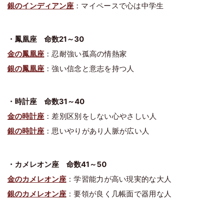
銀のインディアン座
：マイペースで心は中学生
・鳳凰座 命数21～30
金の鳳凰座
：忍耐強い孤高の情熱家
銀の鳳凰座
：強い信念と意志を持つ人
・時計座 命数31～40
金の時計座
：差別区別をしない心やさしい人
銀の時計座
：思いやりがあり人脈が広い人
・カメレオン座 命数41～50
金のカメレオン座
：学習能力が高い現実的な大人
銀のカメレオン座
：要領が良く几帳面で器用な人