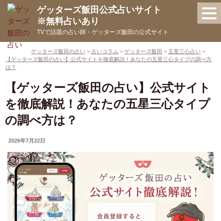
コ
ゲッターズ飯田公式占いサイト
ン
※無料占いあり
テ
TVで話題の占い師・ゲッターズ飯田の公式サイト
ン
ツ
ゲッターズ飯田の占い
>
占いコラム
>
ゲッターズ飯田
>
五星三心占い
>
【ゲッターズ飯田の占い】公式サイトを徹底解説！あなたの五星三心タイプの調べ方
へ
は？
ス
【ゲッターズ飯田の占い】公式サイト
キ
ッ
を徹底解説！あなたの五星三心タイプ
プ
の調べ方は？
UPDATED
2026年7月22日
ON