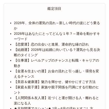
鑑定項目
2026年、全体の運気の流れ～新しい時代の波にどう乗る
か
2026年はあなたにとってどんな１年？～運命を動かすキ
ーワード
【恋愛運】恋の出会いと進展、運命的な縁の訪れ
【結婚運】2026年は結婚に向いている？運気から見る決
断のタイミング
【仕事運】レベルアップのチャンスと転職・キャリアの
動き
【金運＆住まいの運】お金の流れと引っ越し・環境を変
えるチャンス
【美容＆健康運】魅力を輝かせ、健やかにすごす方法
【家庭＆親子運】家族や親子関係を円満にする行動のヒ
ント
【人間関係＆友人運】近づくと運が開ける人・離れると
楽になる人
★月別開運アクション★ 1月～6月の流れとすごし方