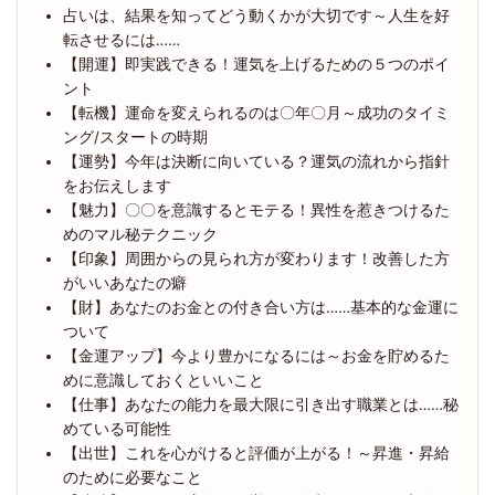
占いは、結果を知ってどう動くかが大切です～人生を好
転させるには……
【開運】即実践できる！運気を上げるための５つのポイ
ント
【転機】運命を変えられるのは〇年〇月～成功のタイミ
ング/スタートの時期
【運勢】今年は決断に向いている？運気の流れから指針
をお伝えします
【魅力】〇〇を意識するとモテる！異性を惹きつけるた
めのマル秘テクニック
【印象】周囲からの見られ方が変わります！改善した方
がいいあなたの癖
【財】あなたのお金との付き合い方は……基本的な金運に
ついて
【金運アップ】今より豊かになるには～お金を貯めるた
めに意識しておくといいこと
【仕事】あなたの能力を最大限に引き出す職業とは……秘
めている可能性
【出世】これを心がけると評価が上がる！～昇進・昇給
のために必要なこと