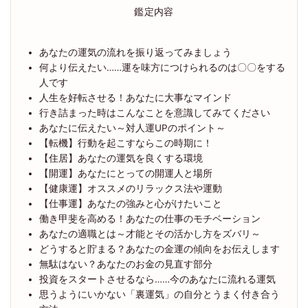
鑑定内容
あなたの運気の流れを振り返ってみましょう
何より伝えたい……運を味方につけられるのは〇〇をする
人です
人生を好転させる！あなたに大事なマインド
行き詰まった時はこんなことを意識してみてください
あなたに伝えたい～対人運UPのポイント～
【転機】行動を起こすならこの時期に！
【住居】あなたの運気を良くする環境
【開運】あなたにとっての開運人と場所
【健康運】オススメのリラックス法や運動
【仕事運】あなたの強みと心がけたいこと
働き甲斐を高める！あなたの仕事のモチベーション
あなたの適職とは～才能とその活かし方をズバリ～
どうすると貯まる？あなたの金運の傾向をお伝えします
無駄はない？あなたのお金の見直す部分
投資をスタートさせるなら……今のあなたに流れる運気
思うようにいかない「裏運気」の自分とうまく付き合う