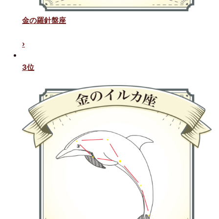
金の羅針盤座
›
3位