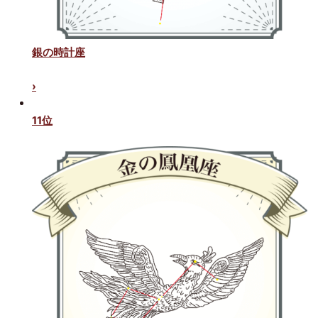
銀の時計座
›
11位