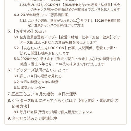
年内ご縁をLOCK-ON！【2026年◆あなたの恋愛・結婚運】出会
いのチャンス/相手の特徴/結婚の可能性までズバリお伝えします
2026年運勢占い「恋愛相性運」
ふたりの関係、進展が訪れるのは◯月です！【2026年◆相性鑑
定】進展チャンスの月/相性アップ方法
【おすすめ】の占い
全方位最強運気アップ⭐️【恋愛・結婚・仕事・お金・健康】ゲッ
ターズ飯田流〜あなたの運命転機をお伝えします
【あなたの人生をLOCK-ON】仕事、人間関係、恋愛モテ期〜
訪れる開運転機をお伝えします
2026年から振り返る【過去・現在・未来】あなたの運勢を総合
鑑定～過去５年と今、５年先の未来までお伝えします
「ゲッターズ飯田の占い」とは？
詳しい今日の運勢が見れる
今月の運勢と今年の運勢
運気カレンダー
五星三心占い 今月の運勢・今日の運勢
ゲッターズ飯田に占ってもらうには？【個人鑑定・電話鑑定の
応募方法】
毎月15名様(予定)に抽選で個人鑑定のチャンス
合わせて読みたい関連記事