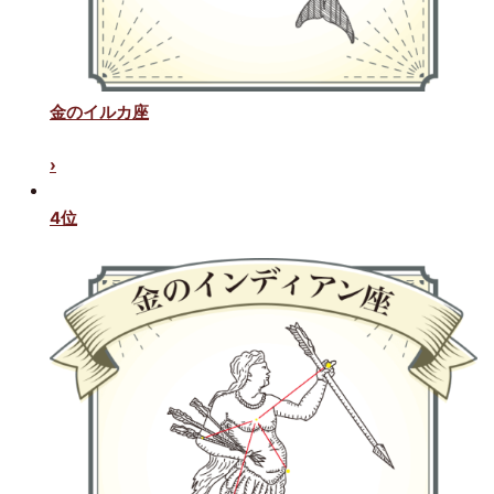
金のイルカ座
›
4位