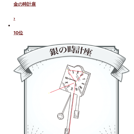
金の時計座
›
10位