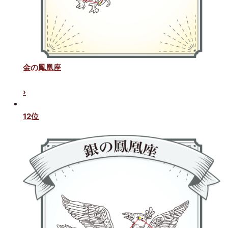
金の鳳凰座
›
12位