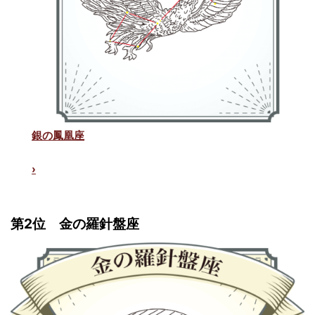
銀の鳳凰座
›
第2位 金の羅針盤座