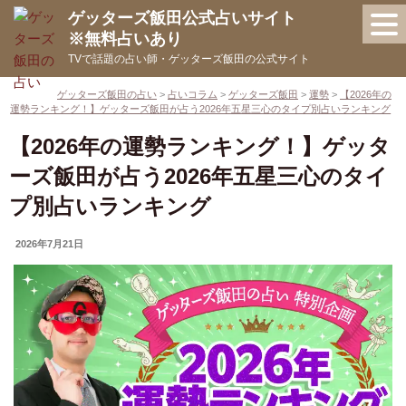
コ
ゲッターズ飯田公式占いサイト
ン
※無料占いあり
テ
TVで話題の占い師・ゲッターズ飯田の公式サイト
ン
ツ
ゲッターズ飯田の占い
>
占いコラム
>
ゲッターズ飯田
>
運勢
>
【2026年の
運勢ランキング！】ゲッターズ飯田が占う2026年五星三心のタイプ別占いランキング
へ
ス
【2026年の運勢ランキング！】ゲッタ
キ
ーズ飯田が占う2026年五星三心のタイ
ッ
プ別占いランキング
プ
UPDATED
2026年7月21日
ON