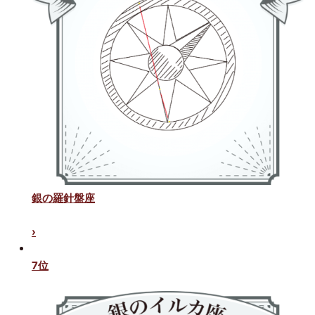
銀の羅針盤座
›
7位