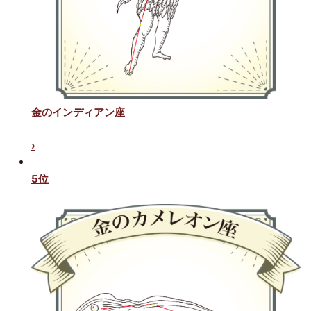
金のインディアン座
›
5位