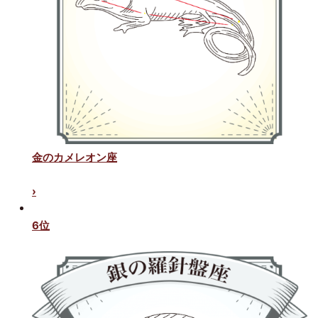
金のカメレオン座
›
6位