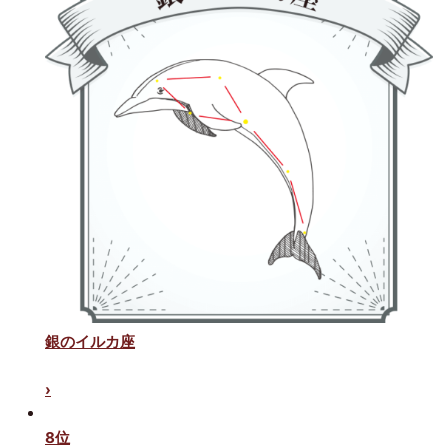
銀のイルカ座
›
8位