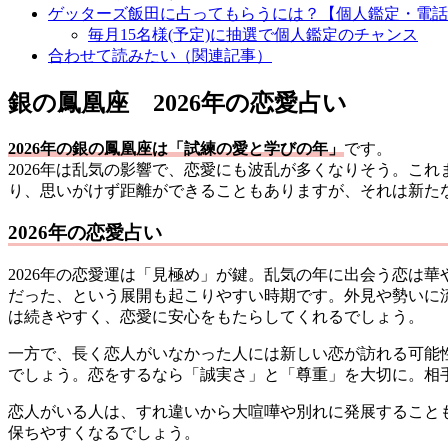
ゲッターズ飯田に占ってもらうには？【個人鑑定・電話
毎月15名様(予定)に抽選で個人鑑定のチャンス
合わせて読みたい（関連記事）
銀の鳳凰座 2026年の恋愛占い
2026年の銀の鳳凰座は「試練の愛と学びの年」
です。
2026年は乱気の影響で、恋愛にも波乱が多くなりそう。こ
り、思いがけず距離ができることもありますが、それは新た
2026年の恋愛占い
2026年の恋愛運は「見極め」が鍵。乱気の年に出会う恋は
だった、という展開も起こりやすい時期です。外見や勢いに流
は続きやすく、恋愛に安心をもたらしてくれるでしょう。
一方で、長く恋人がいなかった人には新しい恋が訪れる可能
でしょう。恋をするなら「誠実さ」と「尊重」を大切に。相
恋人がいる人は、すれ違いから大喧嘩や別れに発展すること
保ちやすくなるでしょう。