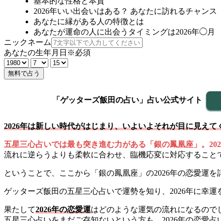
基本的な性格と本質
2026年いい出会いはある？ あなたに訪れるチャンス
あなたに縁がある人の特徴とは
あなたが運命の人に出会うタイミングは2026年◯月
ニックネーム
あなたの生年月日
※必須
無料で占う
「ゲッターズ飯田の占い」占い公式サイト
2026年は新しい時代がはじまり、いよいよそれが目に見えて
五星三心占いでは最も突き進む力がある「銀の鳳凰座」。20
流れに逆らうよりも柔軟に合わせ、臨機応変に対応すること
ということで、ここから「銀の鳳凰座」の2026年の恋愛運
ゲッターズ飯田の五星三心占いで運勢を知り、2026年に幸
果たして
2026年の恋愛運
はどのような運気の流れになるので
五星三心占いをまだご存知ないという方も、2026年の恋愛