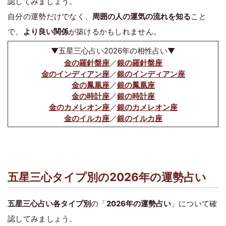
認してみましょう。
自分の運勢だけでなく、
周囲の人の運気の流れを知る
こと
で、
より良い関係
が築けるかもしれません。
▼五星三心占い2026年の相性占い▼
金の羅針盤座
／
銀の羅針盤座
金のインディアン座
／
銀のインディアン座
金の鳳凰座
／
銀の鳳凰座
金の時計座
／
銀の時計座
金のカメレオン座
／
銀のカメレオン座
金のイルカ座
／
銀のイルカ座
五星三心タイプ別の2026年の運勢占い
五星三心占い各タイプ別
の「
2026年の運勢占い
」について確
認してみましょう。