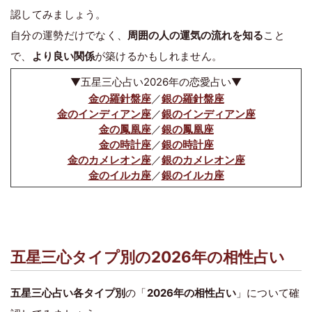
認してみましょう。
自分の運勢だけでなく、
周囲の人の運気の流れを知る
こと
で、
より良い関係
が築けるかもしれません。
▼五星三心占い2026年の恋愛占い▼
金の羅針盤座
／
銀の羅針盤座
金のインディアン座
／
銀のインディアン座
金の鳳凰座
／
銀の鳳凰座
金の時計座
／
銀の時計座
金のカメレオン座
／
銀のカメレオン座
金のイルカ座
／
銀のイルカ座
五星三心タイプ別の2026年の相性占い
五星三心占い各タイプ別
の「
2026年の相性占い
」について確