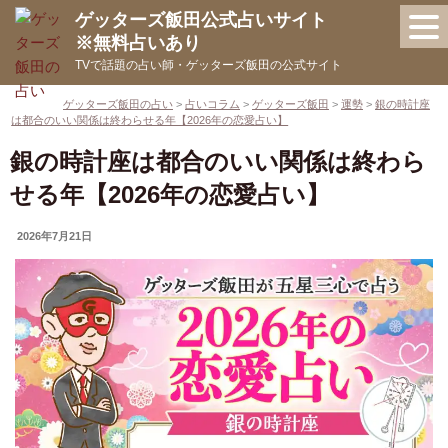
コ
ゲッターズ飯田公式占いサイト
ン
※無料占いあり
テ
TVで話題の占い師・ゲッターズ飯田の公式サイト
ン
ツ
ゲッターズ飯田の占い
>
占いコラム
>
ゲッターズ飯田
>
運勢
>
銀の時計座
は都合のいい関係は終わらせる年【2026年の恋愛占い】
へ
ス
銀の時計座は都合のいい関係は終わら
キ
せる年【2026年の恋愛占い】
ッ
プ
UPDATED
2026年7月21日
ON