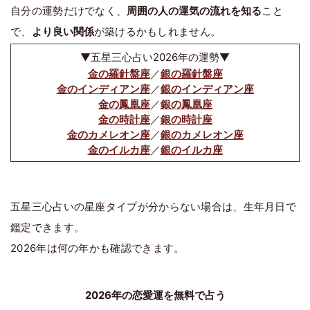
自分の運勢だけでなく、
周囲の人の運気の流れを知る
こと
で、
より良い関係
が築けるかもしれません。
▼五星三心占い2026年の運勢▼
金の羅針盤座
／
銀の羅針盤座
金のインディアン座
／
銀のインディアン座
金の鳳凰座
／
銀の鳳凰座
金の時計座
／
銀の時計座
金のカメレオン座
／
銀のカメレオン座
金のイルカ座
／
銀のイルカ座
五星三心占いの星座タイプが分からない場合は、生年月日で
鑑定できます。
2026年は何の年かも確認できます。
2026年の恋愛運を無料で占う