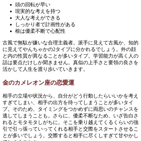
頭の回転が早い
現実的な考えを持つ
大人な考えができる
しっかり者で計画性がある
根は優柔不断で心配性
古風で無駄が嫌いな合理主義者。派手に見えて古風か、知的
に見えてやんちゃかの2タイプに分かれるでしょう。外の顔
と内の性質が異なることが多いタイプ。学習能力が高く人の
話は要点だけしか聞きません。真似の上手さと要領の良さを
活かして人生を渡り歩いていきます。
金のカメレオン座の恋愛運
相手の立場や状況から、自分がどう行動したらいいかを考え
すぎてしまい、相手の出方を待ってしまうことが多いタイ
プ。そのため、タイミングをつかめずに両思いのチャンスを
逃してしまうことも。さらに、優柔不断なため、いざ告白さ
れるとモタモタしがちに。そこを乗り越えてくるくらいの強
引で引っ張っていってくれる相手と交際をスタートさせるこ
とが多いでしょう。交際すると相手に尽くしすぎて甘やかし