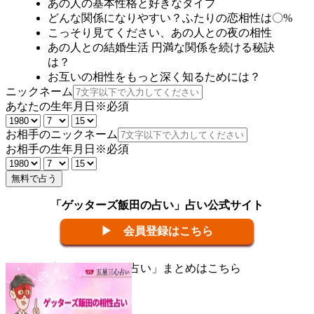
あの人の基本性格と好きなタイプ
どんな関係になりやすい？ふたりの恋相性は〇%
こっそり見てください、あの人との夜の相性
あの人との結婚生活 円満な関係を続ける秘訣
は？
お互いの相性をもっと深く知るためには？
ニックネーム
あなたの生年月日
※必須
お相手のニックネーム
お相手の生年月日
※必須
無料で占う
「ゲッターズ飯田の占い」占い公式サイト
▶ 会員登録はこちら
▼五星三心で占う「相性占い」まとめはこちら