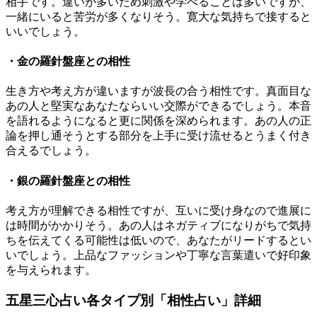
相手です。違いが多いため刺激や学べることは多いですが、
一緒にいると苦労が多くなりそう。寛大な気持ちで接すると
いいでしょう。
・金の羅針盤座との相性
生き方や考え方が違いますが波長の合う相性です。真面目な
あの人と堅実なあなたならいい交際ができるでしょう。本音
を語れるようになると更に関係を深められます。あの人の正
論を押し通そうとする部分を上手に受け流せるとうまく付き
合えるでしょう。
・銀の羅針盤座との相性
考え方が理解できる相性ですが、互いに受け身なので進展に
は時間がかかりそう。あの人はネガティブになりがちで気持
ちを伝えてくる可能性は低いので、あなたがリードするとい
いでしょう。上品なファッションや丁寧な言葉遣いで好印象
を与えられます。
五星三心占い各タイプ別「相性占い」詳細