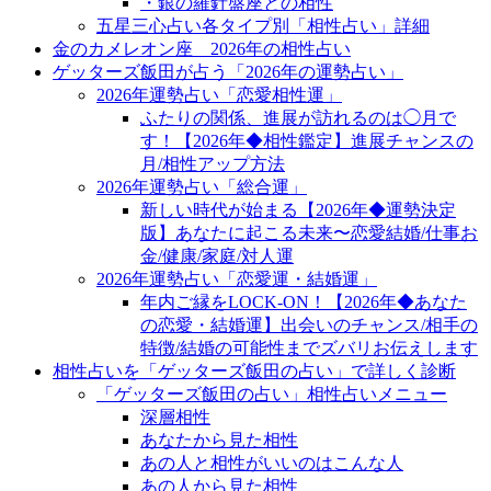
・銀の羅針盤座との相性
五星三心占い各タイプ別「相性占い」詳細
金のカメレオン座 2026年の相性占い
ゲッターズ飯田が占う「2026年の運勢占い」
2026年運勢占い「恋愛相性運」
ふたりの関係、進展が訪れるのは◯月で
す！【2026年◆相性鑑定】進展チャンスの
月/相性アップ方法
2026年運勢占い「総合運」
新しい時代が始まる【2026年◆運勢決定
版】あなたに起こる未来〜恋愛結婚/仕事お
金/健康/家庭/対人運
2026年運勢占い「恋愛運・結婚運」
年内ご縁をLOCK-ON！【2026年◆あなた
の恋愛・結婚運】出会いのチャンス/相手の
特徴/結婚の可能性までズバリお伝えします
相性占いを「ゲッターズ飯田の占い」で詳しく診断
「ゲッターズ飯田の占い」相性占いメニュー
深層相性
あなたから見た相性
あの人と相性がいいのはこんな人
あの人から見た相性