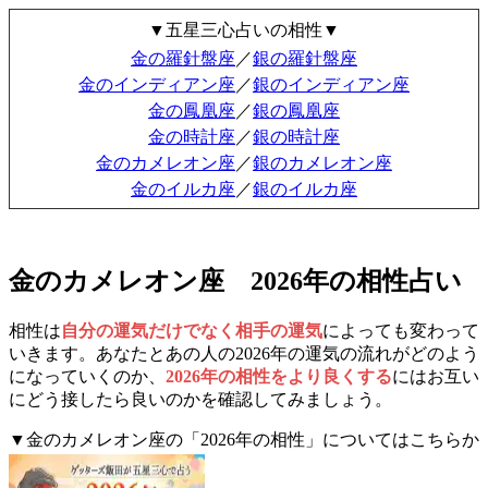
▼五星三心占いの相性▼
金の羅針盤座
／
銀の羅針盤座
金のインディアン座
／
銀のインディアン座
金の鳳凰座
／
銀の鳳凰座
金の時計座
／
銀の時計座
金のカメレオン座
／
銀のカメレオン座
金のイルカ座
／
銀のイルカ座
金のカメレオン座 2026年の相性占い
相性は
自分の運気だけでなく相手の運気
によっても変わって
いきます。あなたとあの人の2026年の運気の流れがどのよう
になっていくのか、
2026年の相性をより良くする
にはお互い
にどう接したら良いのかを確認してみましょう。
▼金のカメレオン座の「2026年の相性」についてはこちらか
ら