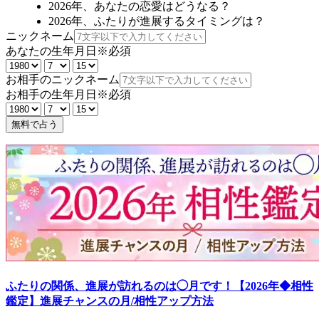
2026年、あなたの恋愛はどうなる？
2026年、ふたりが進展するタイミングは？
ニックネーム
あなたの生年月日
※必須
お相手のニックネーム
お相手の生年月日
※必須
無料で占う
ふたりの関係、進展が訪れるのは◯月です！【2026年◆相性
鑑定】進展チャンスの月/相性アップ方法