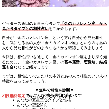
相性を無料で占う
ゲッターズ飯田の五星三心占いで
「金のカメレオン座」から
見た各タイプとの相性占い
をご紹介します。
自分が「金のカメレオン座」という方は自分から見た相性
を、気になるあの人が「金のカメレオン座」という方はあの
人から見た相性がどのようなものかを確認してみましょう。
今回は、
相性占い
を通して「金のカメレオン座をより深く知
るために、「金のカメレオン座」の
基本運勢
、
恋愛運
、
結婚
運
も合わせてご紹介します。
まずは、相性占いでふたりの本質とあの人と相性のいい人の
特徴を占ってみましょう。
▼無料で相性を診断▼
※ふたりの生年月日で占います
相性無料鑑定
ではこんなことが占えます
あなたの五星三心タイプと性格
あなたの恋愛傾向