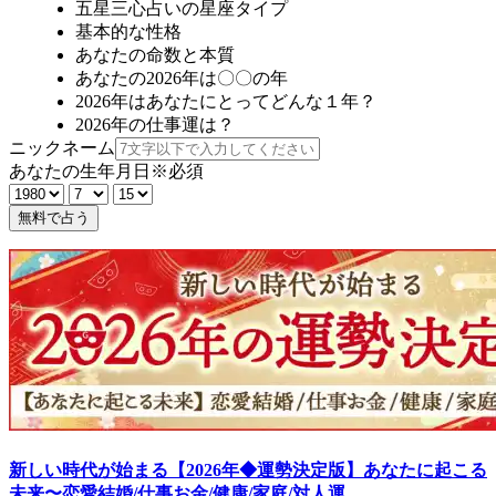
五星三心占いの星座タイプ
基本的な性格
あなたの命数と本質
あなたの2026年は〇〇の年
2026年はあなたにとってどんな１年？
2026年の仕事運は？
ニックネーム
あなたの生年月日
※必須
無料で占う
新しい時代が始まる【2026年◆運勢決定版】あなたに起こる
未来〜恋愛結婚/仕事お金/健康/家庭/対人運