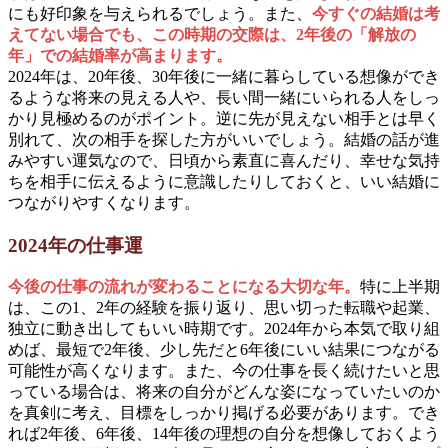
にも好印象を与えられるでしょう。また、
今すぐの結婚は考
えてない場合でも、この時期の交際は、2年後の「解放の
年」での結婚率が高まります。
2024年は、20年後、30年後に一緒に暮らしている想像ができ
るような将来の見える人や、長い間一緒にいられる人をしっ
かり見極めるのがポイント。逆に先が見えない相手とは早く
別れて、次の相手を探した方がいいでしょう。結婚の話が進
みやすい運気なので、日頃から素直に喜んだり、幸せな気持
ちを相手に伝えるように意識したりしておくと、いい結婚に
つながりやすくなります。
2024年の仕事運
今後の仕事の流れが変わることになる大切な年。
特に上半期
は、この1、2年の経験を振り返り、思い切った転職や起業、
独立に動き出してもいい時期です。2024年から本気で取り組
めば、最短で2年後、少し先だと6年後にいい結果につながる
可能性が高くなります。また、今の仕事を長く続けたいと思
っている場合は、将来の自分がどんな姿になっていたいのか
を真剣に考え、目標をしっかり掲げる必要があります。でき
れば2年後、6年後、14年後の理想の自分を想像しておくよう