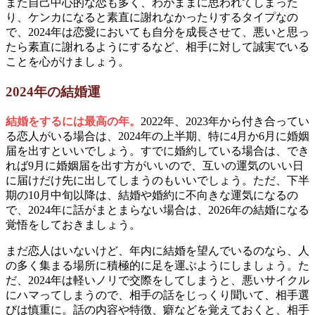
また自己中心的な恋も多く、わがままに思われてしまった
り、ケンカになると素直に謝れなかったりするタイプなの
で、2024年は恋愛においても自分を成長させて、悪いと思っ
たら素直に謝れるようにするなど、相手に対して誠実でいる
ことを心がけましょう。
2024年の結婚運
結婚をするには最高の年。
2022年、2023年から付き合ってい
る恋人がいる場合は、2024年の上半期、特に4月か6月に婚姻
届を出すといいでしょう。すでに婚約している場合は、でき
れば9月に婚姻届を出す方がいいので、互いの運気のいい日
に届けだけ先に出してしまうのもいいでしょう。ただ、下半
期の10月中旬以降は、結婚や婚約に不向きな運気になるの
で、2024年に話がまとまらない場合は、2026年の結婚になる
覚悟をしておきましょう。
まだ恋人はいないけど、年内に結婚を望んでいるのなら、人
の多く集まる場所に積極的に足を運ぶようにしましょう。た
だ、2024年は軽いノリで交際をしてしまうと、悪いサイクル
にハマってしまうので、相手の話をじっくり聞いて、相手選
びは慎重に。話の内容や特徴、癖などを覚えておくと、相手