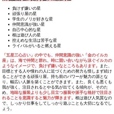
負けず嫌いの星
頑張り屋の星
学生のノリが好きな星
仲間意識が強い星
自己中心的な星
根は遊び人の星
控えめな生活は苦手な星
ライバルがいると燃える星
「五星三心占い」の中でも、仲間意識の強い「金のイルカ
座」は、海で仲間と群れ、時に競い合いながら泳ぐイルカの
ようなイメージで、負けず嫌いなところもあります。
また、
目標とする人や憧れの人に近づくための努力も惜しまず続け
ることができる頑張り屋。持ち前のパワーが魅力の源とな
り、幅広い人脈を築くことができます。また、良くも悪くも
我が強く、注目されるとやる気が出てくる傾向が。そのた
め、
地味な服装よりも少し目立つ服装や派手な格好で注目さ
れることを意識すると魅力が輝きます。
根は遊び人気質なの
で、しっかり仕事をしてしっかり遊ぶことも大切になるでし
ょう。