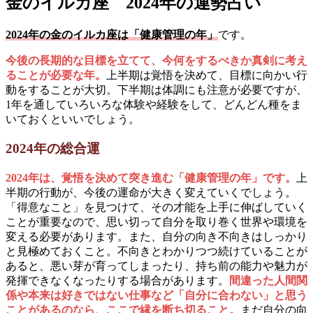
金のイルカ座 2024年の運勢占い
2024年の金のイルカ座は「健康管理の年」
です。
今後の長期的な目標を立てて、今何をするべきか真剣に考え
ることが必要な年。
上半期は覚悟を決めて、目標に向かい行
動をすることが大切。下半期は体調にも注意が必要ですが、
1年を通していろいろな体験や経験をして、どんどん種をま
いておくといいでしょう。
2024年の総合運
2024年は、覚悟を決めて突き進む「健康管理の年」です。
上
半期の行動が、今後の運命が大きく変えていくでしょう。
「得意なこと」を見つけて、その才能を上手に伸ばしていく
ことが重要なので、思い切って自分を取り巻く世界や環境を
変える必要があります。また、自分の向き不向きはしっかり
と見極めておくこと。不向きとわかりつつ続けていることが
あると、悪い芽が育ってしまったり、持ち前の能力や魅力が
発揮できなくなったりする場合があります。
間違った人間関
係や本来は好きではない仕事など「自分に合わない」と思う
ことがあるのなら、ここで縁を断ち切ること。
まだ自分の向