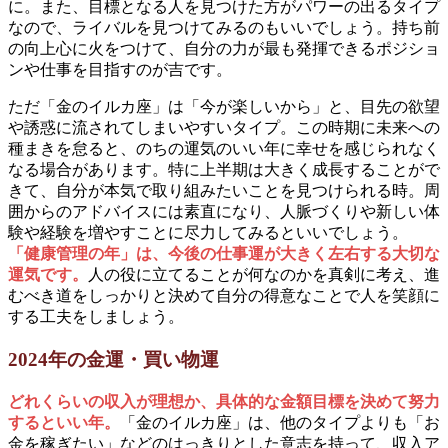
に。また、目標となる人を見つけた方がパワーの出るタイプ
なので、ライバルを見つけてみるのもいいでしょう。持ち前
の向上心に火をつけて、自分の力が最も発揮できるポジショ
ンや仕事を目指すのが吉です。
ただ「金のイルカ座」は「今が楽しいから」と、目先の欲望
や誘惑に流されてしまいやすいタイプ。この時期に未来への
種まきを怠ると、のちの運気のいい年に幸せを感じられなく
なる場合があります。特に上半期は大きく成長することがで
きて、自分が本気で取り組みたいことを見つけられる時。周
囲からのアドバイスには素直になり、人脈づくりや新しい体
験や経験を増やすことに尽力してみるといいでしょう。
「健康管理の年」は、今後の仕事運が大きく左右する大切な
運気です。
人の役に立てることが何なのかを真剣に考え、進
むべき道をしっかりと決めて自分の得意なことで人を笑顔に
する工夫をしましょう。
2024年の金運・買い物運
どれくらいの収入が理想か、具体的な金額目標を決めて努力
するといい年。
「金のイルカ座」は、他のタイプよりも「お
金を稼ぎたい」などのはっきりとした意志を持って、収入ア