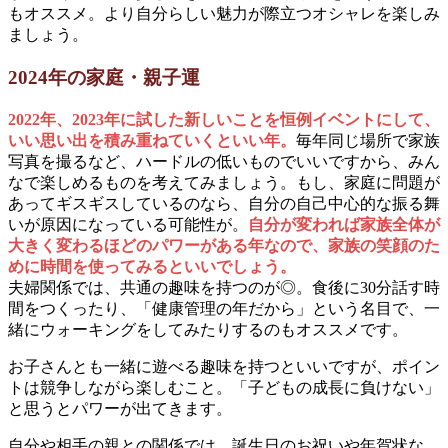
もオススメ。より自分らしい魅力が際立つオシャレを楽しみ
ましょう。
2024年の家庭・親子運
2022年、2023年に試した新しいことを恒例イベントにして、
いい思い出を積み重ねていくといい年。
毎年同じ場所で家族
写真を撮るなど、ハードルの低いものでいいですから、みん
なで楽しめるものを考えてみましょう。もし、家庭に問題が
あってギスギスしているのなら、自分の自己中心的な振る舞
いが原因になっている可能性が。
自分が変われば家族全体が
大きく変わるほどのパワーがある年なので、家族の笑顔のた
めに時間を使ってみるといいでしょう。
夫婦関係では、共通の趣味を持つのが◎。食後に30分話す時
間をつくったり、「健康管理の年だから」という名目で、一
緒にウォーキングをしてみたりするのもオススメです。
お子さんとも一緒に遊べる趣味を持つといいですが、ポイン
トは競争しながら楽しむこと。「子どもの成長に負けない」
と思うとパワーが出てきます。
自分や相手の親との関係では、誕生日のお祝いや年賀状な