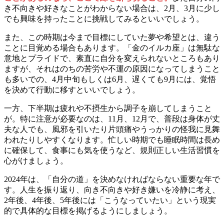
き不向きや好きなことがわからない場合は、2月、3月に少し
でも興味を持ったことに挑戦してみるといいでしょう。
また、この時期は今まで目標にしていた夢や希望とは、違う
ことに目覚める場合もあります。「金のイルカ座」は無駄な
意地とプライドで、素直に自分を変えられないところもあり
ますが、それはのちの苦労や不運の原因になってしまうこと
も多いでの、4月中旬もしくは6月、遅くても9月には、覚悟
を決めて行動に移すといいでしょう。
一方、下半期は疲れや不摂生から調子を崩してしまうこと
が。特に注意が必要なのは、11月、12月で、普段は身体が丈
夫な人でも、風邪を引いたり片頭痛やうっかりの怪我に見舞
われたりしやすくなります。忙しい時期でも睡眠時間は長め
に確保して、食事にも気を使うなど、規則正しい生活習慣を
心がけましょう。
2024年は、「自分の道」を決めなければならない重要な年で
す。人生を振り返り、向き不向きや好き嫌いを冷静に考え、
2年後、4年後、5年後には「こうなっていたい」という現実
的で具体的な目標を掲げるようにしましょう。