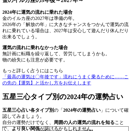
金のイルカ座の3年後～2027年～
2024年に運気の流れに乗れた場合
金のイルカ座の2027年は準備の年。
2026年の「解放の年」に大きなチャンスをつかんで運気の流
れに乗れている場合は、2027年は安心して遊んだり休んだり
出来るでしょう。
運気の流れに乗れなかった場合
無計画に転職を繰り返して、苦労してしまうかも。
物の紛失にも注意が必要です。
もっと詳しく占うにはこちら
「最高の運気は〇年後です」流れにうまく乗るために……こ
の先の【運気】と活かし方をお伝えします
五星三心タイプ別の2024年の運勢占い
五星三心占い各タイプ別
の「
2024年の運勢占い
」について確
認してみましょう。
自分の運勢だけでなく、
周囲の人の運気の流れを知る
こと
で、
より良い関係
が築けるかもしれません。