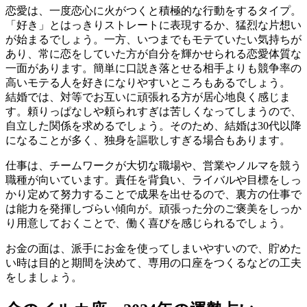
恋愛は、一度恋心に火がつくと積極的な行動をするタイプ。
「好き」とはっきりストレートに表現するか、猛烈な片想い
が始まるでしょう。一方、いつまでもモテていたい気持ちが
あり、常に恋をしていた方が自分を輝かせられる恋愛体質な
一面があります。簡単に口説き落とせる相手よりも競争率の
高いモテる人を好きになりやすいところもあるでしょう。
結婚では、対等でお互いに頑張れる方が居心地良く感じま
す。頼りっぱなしや頼られすぎは苦しくなってしまうので、
自立した関係を求めるでしょう。そのため、結婚は30代以降
になることが多く、独身を謳歌しすぎる場合もあります。
仕事は、チームワークが大切な職場や、営業やノルマを競う
職種が向いています。責任を背負い、ライバルや目標をしっ
かり定めて努力することで成果を出せるので、裏方の仕事で
は能力を発揮しづらい傾向が。頑張った分のご褒美をしっか
り用意しておくことで、働く喜びを感じられるでしょう。
お金の面は、派手にお金を使ってしまいやすいので、貯めた
い時は目的と期間を決めて、専用の口座をつくるなどの工夫
をしましょう。