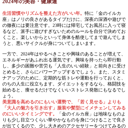
2024年の美容・健康運
生活習慣やリズムを整えた方がいい年。
特に「金のイルカ
座」はノリの良さがあるタイプだけに、深夜の深酒や遊びで
の徹夜には要注意です。23時には帰宅してお風呂に入って寝
るなど、派手に遊びすぎないためのルールを自分で決めてお
くこと。楽しいからといって身体を酷使してまで遊んでしま
うと、悪いサイクルが身についてしまいます。
一方で、2024年はやるべきことや興味のあることが増えて、
エネルギーがあふれ出る運気です。興味を持ったら即行動
し、多少の困難や苦労も「人生のいい経験」と前向きに受け
とめると、さらにパワーアップするでしょう。また、スタミ
ナアップのために、定期的な筋トレや運動を行っておくと、
のちの人生に役立ちます。ダイエットをするなら、格闘技を
始めると、痩せるだけでなくいいストレス発散にもなるでし
ょう。
美意識を高めるのにもいい運勢で、「若く見せる」よりも
「大人の魅力を引き出す」服装や髪型にイメチェンしてみる
のにいいタイミングです。
「金のイルカ座」は地味なものよ
りも少し目立つくらい華やかなものを身につけることで良さ
が出てくるので、少し大きめのアクセサリーをつけてみるの