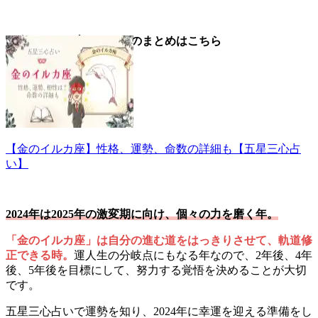
▼金のイルカ座についてのまとめはこちら
【金のイルカ座】性格、運勢、命数の詳細も【五星三心占
い】
2024年は2025年の激変期に向け、個々の力を磨く年。
「金のイルカ座」は自分の進む道をはっきりさせて、軌道修
正できる時。
運人生の分岐点にもなる年なので、2年後、4年
後、5年後を目標にして、努力する覚悟を決めることが大切
です。
五星三心占いで運勢を知り、2024年に幸運を迎える準備をし