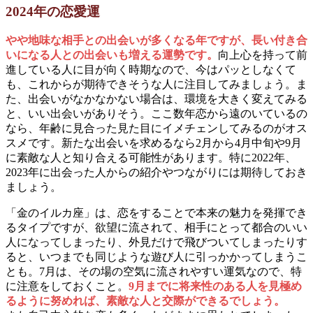
2024年の恋愛運
やや地味な相手との出会いが多くなる年ですが、長い付き合
いになる人との出会いも増える運勢です。
向上心を持って前
進している人に目が向く時期なので、今はパッとしなくて
も、これからが期待できそうな人に注目してみましょう。ま
た、出会いがなかなかない場合は、環境を大きく変えてみる
と、いい出会いがありそう。ここ数年恋から遠のいているの
なら、年齢に見合った見た目にイメチェンしてみるのがオス
スメです。新たな出会いを求めるなら2月から4月中旬や9月
に素敵な人と知り合える可能性があります。特に2022年、
2023年に出会った人からの紹介やつながりには期待しておき
ましょう。
「金のイルカ座」は、恋をすることで本来の魅力を発揮でき
るタイプですが、欲望に流されて、相手にとって都合のいい
人になってしまったり、外見だけで飛びついてしまったりす
ると、いつまでも同じような遊び人に引っかかってしまうこ
とも。7月は、その場の空気に流されやすい運気なので、特
に注意をしておくこと。
9月までに将来性のある人を見極め
るように努めれば、素敵な人と交際ができるでしょう。