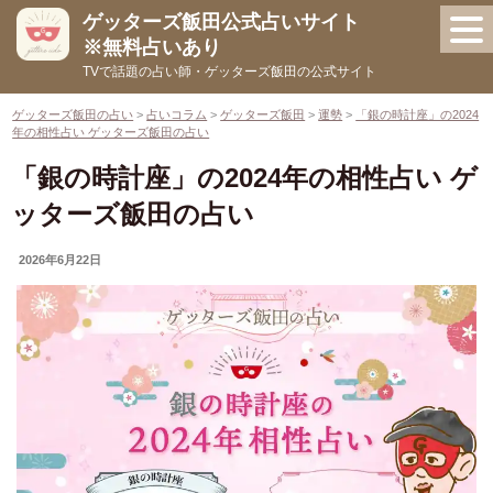
コ
ゲッターズ飯田公式占いサイト
ン
※無料占いあり
テ
TVで話題の占い師・ゲッターズ飯田の公式サイト
ン
ツ
ゲッターズ飯田の占い
>
占いコラム
>
ゲッターズ飯田
>
運勢
>
「銀の時計座」の2024
年の相性占い ゲッターズ飯田の占い
へ
ス
「銀の時計座」の2024年の相性占い ゲ
キ
ッターズ飯田の占い
ッ
プ
UPDATED
2026年6月22日
ON