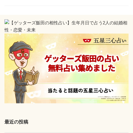
飯
リ
ー
田
の
五
星
三
心
占
い
【2021
年
10
月
の
最近の投稿
運