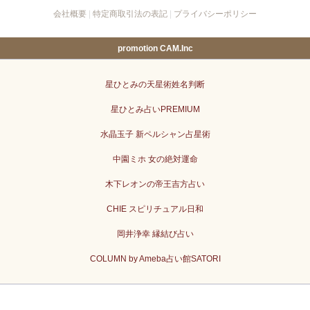
会社概要
|
特定商取引法の表記
|
プライバシーポリシー
promotion CAM.Inc
星ひとみの天星術姓名判断
星ひとみ占いPREMIUM
水晶玉子 新ペルシャン占星術
中園ミホ 女の絶対運命
木下レオンの帝王吉方占い
CHIE スピリチュアル日和
岡井浄幸 縁結び占い
COLUMN by Ameba占い館SATORI