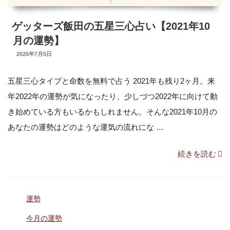
ゲッターズ飯田の五星三心占い【2021年10
月の運勢】
UPDATED
2026年7月5日
ON
五星三心タイプと命数を無料で占う 2021年も残り2ヶ月。来
年2022年の運勢が気になったり、少しづつ2022年に向けて動
き始めている方もいるかもしれません。そんな2021年10月の
あなたの運勢はどのような運気の流れにな …
“ゲ
続きを読む
ッ
タ
カ
運勢
ー
テ
ズ
タ
今月の運勢
ゴ
グ