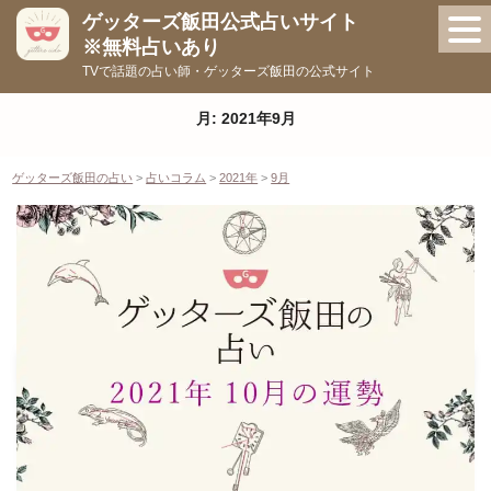
コ
ゲッターズ飯田公式占いサイト
ン
※無料占いあり
テ
TVで話題の占い師・ゲッターズ飯田の公式サイト
ン
ツ
月:
2021年9月
へ
ス
ゲッターズ飯田の占い
>
占いコラム
>
2021年
>
9月
キ
ッ
プ