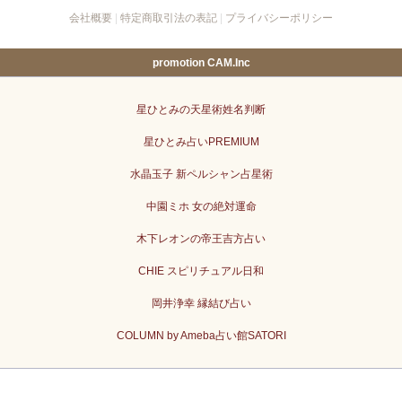
会社概要
|
特定商取引法の表記
|
プライバシーポリシー
promotion CAM.Inc
星ひとみの天星術姓名判断
星ひとみ占いPREMIUM
水晶玉子 新ペルシャン占星術
中園ミホ 女の絶対運命
木下レオンの帝王吉方占い
CHIE スピリチュアル日和
岡井浄幸 縁結び占い
COLUMN by Ameba占い館SATORI