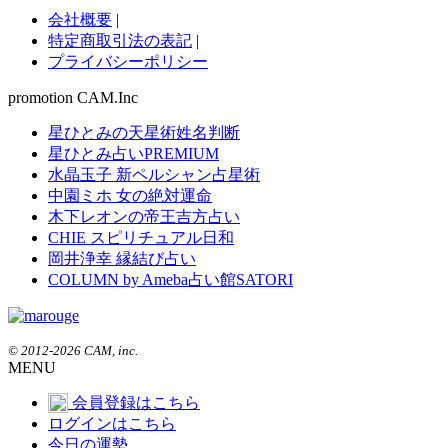
会社概要
|
特定商取引法の表記
|
プライバシーポリシー
promotion CAM.Inc
星ひとみの天星術姓名判断
星ひとみ占いPREMIUM
水晶玉子 新ペルシャン占星術
中園ミホ 女の絶対運命
木下レオンの帝王吉方占い
CHIE スピリチュアル日和
岡井浄幸 縁結び占い
COLUMN by Ameba占い館SATORI
© 2012-2026 CAM, inc.
MENU
会員登録はこちら
ログインはこちら
今日の運勢