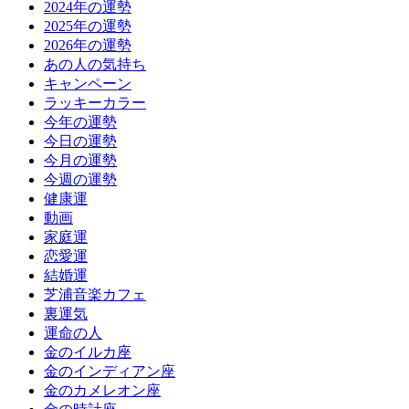
2024年の運勢
2025年の運勢
2026年の運勢
あの人の気持ち
キャンペーン
ラッキーカラー
今年の運勢
今日の運勢
今月の運勢
今週の運勢
健康運
動画
家庭運
恋愛運
結婚運
芝浦音楽カフェ
裏運気
運命の人
金のイルカ座
金のインディアン座
金のカメレオン座