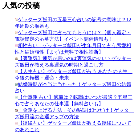
人気の投稿
ゲッターズ飯田の五星三心占いの記号の意味は？12
年周期の順番も
ゲッターズ飯田に占ってもらうには？【個人鑑定・
電話鑑定の応募方法】イベント開催情報も！
相性占い｜ゲッターズ飯田が生年月日で占う恋愛相
性と結婚相性【まずは無料で相性診断】
【裏運気】運気が悪いのは裏運気のせい？ゲッター
ズ飯田が教える裏運気の時期と過ごし方
【人生占い】ゲッターズ飯田が占う あなたの人生｜
今後の転機・運命・未来
結婚時期が本当に当たった！ゲッターズ飯田の結婚
占い
【仕事運 占い】適職は？転職はいつが最適？五星三
心で占うあなたの仕事運【無料占いも】
「金運を上げる方法」その秘訣は3つだけ！ゲッター
ズ飯田流の金運アップの方法
【復縁占い】ゲッターズ飯田が教える復縁について
のあれこれ