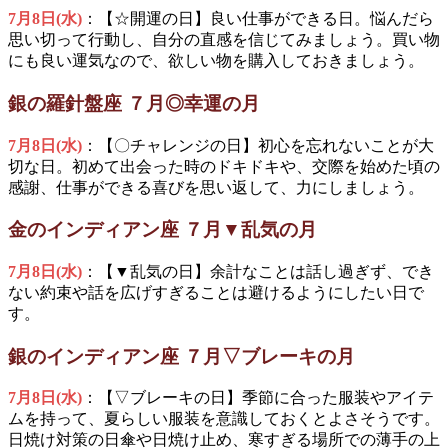
7月8日(水)
：【☆開運の日】良い仕事ができる日。悩んだら
思い切って行動し、自分の直感を信じてみましょう。買い物
にも良い運気なので、欲しい物を購入しておきましょう。
銀の羅針盤座 ７月◎幸運の月
7月8日(水)
：【〇チャレンジの日】初心を忘れないことが大
切な日。初めて出会った時のドキドキや、交際を始めた頃の
感謝、仕事ができる喜びを思い返して、力にしましょう。
金のインディアン座 ７月▼乱気の月
7月8日(水)
：【▼乱気の日】余計なことは話し過ぎず、でき
ない約束や話を広げすぎることは避けるようにしたい日で
す。
銀のインディアン座 ７月▽ブレーキの月
7月8日(水)
：【▽ブレーキの日】季節に合った服装やアイテ
ムを持って、夏らしい服装を意識しておくとよさそうです。
日焼け対策の日傘や日焼け止め、寒すぎる場所での薄手の上