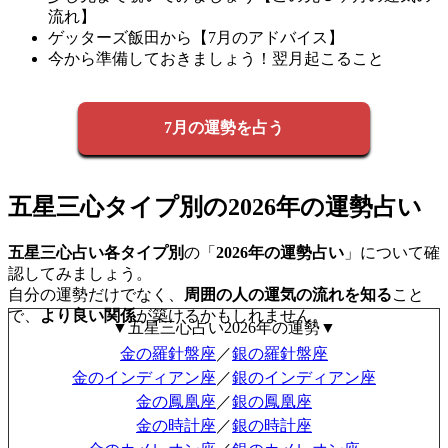
流れ】
ゲッターズ飯田から【7月のアドバイス】
今から準備しておきましょう！翌月起こること
7月の運勢を占う
五星三心タイプ別の2026年の運勢占い
五星三心占い各タイプ別
の「
2026年の運勢占い
」について確
認してみましょう。
自分の運勢だけでなく、
周囲の人の運気の流れを知る
こと
で、
より良い関係
が築けるかもしれません。
▼五星三心占い2026年の運勢▼
金の羅針盤座
／
銀の羅針盤座
金のインディアン座
／
銀のインディアン座
金の鳳凰座
／
銀の鳳凰座
金の時計座
／
銀の時計座