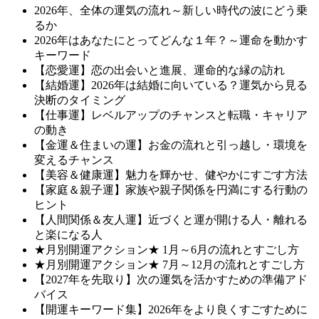
2026年、全体の運気の流れ～新しい時代の波にどう乗
るか
2026年はあなたにとってどんな１年？～運命を動かす
キーワード
【恋愛運】恋の出会いと進展、運命的な縁の訪れ
【結婚運】2026年は結婚に向いている？運気から見る
決断のタイミング
【仕事運】レベルアップのチャンスと転職・キャリア
の動き
【金運＆住まいの運】お金の流れと引っ越し・環境を
変えるチャンス
【美容＆健康運】魅力を輝かせ、健やかにすごす方法
【家庭＆親子運】家族や親子関係を円満にする行動の
ヒント
【人間関係＆友人運】近づくと運が開ける人・離れる
と楽になる人
★月別開運アクション★ 1月～6月の流れとすごし方
★月別開運アクション★ 7月～12月の流れとすごし方
【2027年を先取り】次の運気を活かすための準備アド
バイス
【開運キーワード集】2026年をより良くすごすために