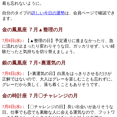
着も忘れないように。
自分のタイプの
詳しい今日の運勢
は、会員ページで確認でき
ます。
金の鳳凰座 ７月▲整理の月
7月8日(水)
：【▲整理の日】予定通りに進まなかったり、急
に流れが止まったり変わりそうな日。ガッカリせず、いい経
験だったと気持ちを切り替えましょう。
銀の鳳凰座 ７月×裏運気の月
7月8日(水)
：【×裏運気の日】白黒をはっきりさせるだけが
正解ではないので、大人はグレーを楽しむことも忘れずに。
グレーだから美しく、落ち着くこともありそうです。
金の時計座 ７月〇チャレンジの月
7月8日(水)
：【〇チャレンジの日】良い出会いがありそうな
日。仕事でも恋でも素敵な人に会える運気なので、フットワ