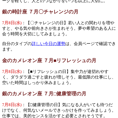
ークを軽くし、人とのつながりをいつも以上に大切に。
銀の時計座 ７月〇チャレンジの月
7月8日(水)
：【〇チャレンジの日】若い人との関わりを増や
すと、やる気や前向きさが生まれそう。夢や希望のある人に
会う時間を大切にしてみましょう。
自分のタイプの
詳しい今日の運勢
は、会員ページで確認でき
ます。
金のカメレオン座 ７月■リフレッシュの月
7月8日(水)
：【■リフレッシュの日】集中力が途切れやす
く、ダラダラ過ごすと疲れが増しそう。最低限の仕事にし、
空いた時間はしっかり休みましょう。
銀のカメレオン座 ７月□健康管理の月
7月8日(水)
：【□健康管理の日】気になる人がいても待つだ
けでなく、何気ないメールできっかけを作ってみましょう。
仕事では、美的センスを活かすと必要とされそうです。