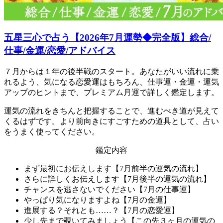
五星三心で占う【2026年7月運勢◆完全版】総合/
仕事/金運/恋愛/アドバイス
７月からは１年の後半戦のスタート。あなたがいい流れに乗
れるよう、気になる恋愛運はもちろん、仕事運・金運・運気
アップのヒントまで、プレミアム月運で詳しく鑑定します。
運気の流れをきちんと把握することで、進むべき道が見えて
くるはずです。より前向きにすごすための道具として、占い
をうまく使ってください。
鑑定内容
まず最初にお伝えします【7月前半の運気の流れ】
さらに詳しくお伝えします【7月後半の運気の流れ】
チャンスを逃さないでください【7月の仕事運】
やっぱり気になりますよね【7月の金運】
進展する？それとも……？【7月の恋愛運】
少し先まで覗いてみましょう【この先３ヶ月の運気の