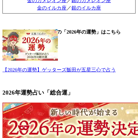
金のカメレオン座
／
銀のカメレオン座
金のイルカ座
／
銀のイルカ座
▼五星三心占い全タイプの「2026年の運勢」はこちら
【2026年の運勢】ゲッターズ飯田が五星三心で占う
2026年運勢占い「総合運」