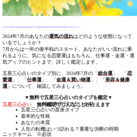
無料で五星三心占いのタイプを鑑定
2024年7月のあなたの
運気の流れ
はどのような状態になって
いるでしょうか？
7月からは一年の後半戦のスタート。あなたがいい流れに乗
れるように、気になる恋愛運はもちろん、仕事運・金運・運
気アップのヒントまで、詳しく鑑定します。
五星三心占いのタイプ別に、2024年7月の「
総合運
」、「
恋
愛運
」、「
仕事運
」、「
金運＆買い物運
」、「
美容＆健康
運
」について、確認してみましょう。
▼無料で五星三心占いのタイプを鑑定▼
※生年月日で占います
五星三心占い
無料鑑定でこんなことが占えます
五星三心占いの星座タイプ
基本的な性格
あなたの本質
人生の転機はいつ訪れる？重要な決断の時期
ニックネーム
※必須