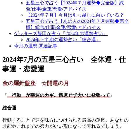
五星三心で占う【2024年７月運勢◆完全版】総
合/仕事/金運/恋愛/アドバイス
【2024年７月】今月は引っ越しに向いている？
五星三心で占う【あの人の2024年７月運勢◆完全
版】総合/仕事/金運/恋愛/アドバイス
ゲッターズ飯田が占う「2024年の運勢占い」
2024年下半期の運勢占い「総合運」
今月の運勢 関連記事
2024年7月の五星三心占い 全体運・仕
事運・恋愛運
金の羅針盤座 ☆開運の月
『
「行動」が幸運のカギ。遠慮せず大いに欲張って
』
総合運
行動することで運を味方につけられる最高の運気。あなたの
才能やこれまでの努力がいい形になって表れるでしょう。