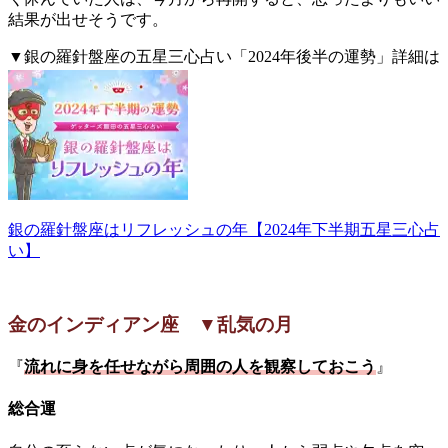
結果が出せそうです。
▼銀の羅針盤座の五星三心占い「2024年後半の運勢」詳細は
こちら。
銀の羅針盤座はリフレッシュの年【2024年下半期五星三心占
い】
金のインディアン座 ▼乱気の月
『
流れに身を任せながら周囲の人を観察しておこう
』
総合運