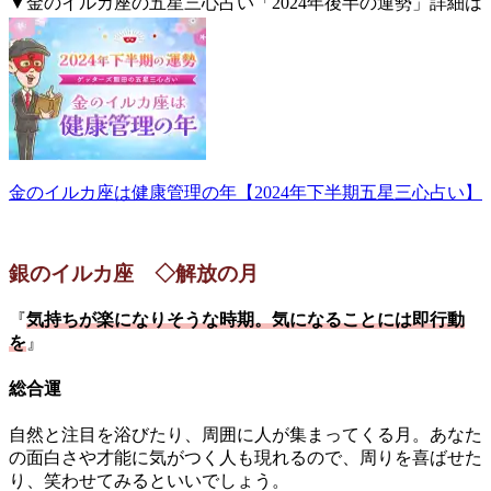
▼金のイルカ座の五星三心占い「2024年後半の運勢」詳細は
こちら。
金のイルカ座は健康管理の年【2024年下半期五星三心占い】
銀のイルカ座 ◇解放の月
『
気持ちが楽になりそうな時期。気になることには即行動
を
』
総合運
自然と注目を浴びたり、周囲に人が集まってくる月。あなた
の面白さや才能に気がつく人も現れるので、周りを喜ばせた
り、笑わせてみるといいでしょう。