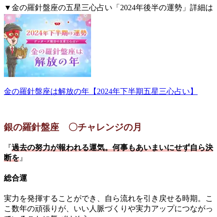
▼金の羅針盤座の五星三心占い「2024年後半の運勢」詳細は
こちら。
金の羅針盤座は解放の年【2024年下半期五星三心占い】
銀の羅針盤座 〇チャレンジの月
『
過去の努力が報われる運気。何事もあいまいにせず自ら決
断を
』
総合運
実力を発揮することができ、自ら流れを引き戻せる時期。こ
こ数年の頑張りが、いい人脈づくりや実力アップにつながっ