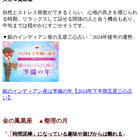
自然とストレス発散ができるくらい、心地の良さを感じられ
る時期。リラックスして話せる関係の人と会う機会もあり、
中旬までは穏やかにすごせそうです。
▼銀のインディアン座の五星三心占い「2024年後半の運勢」
詳細はこちら。
銀のインディアン座は準備の年【2024年下半期五星三心占
い】
金の鳳凰座 ▲整理の月
『
「時間泥棒」になっている趣味や遊びからは離れる
』