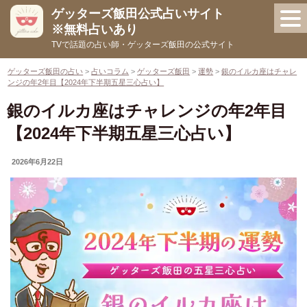
コ
ゲッターズ飯田公式占いサイト
ン
※無料占いあり
テ
TVで話題の占い師・ゲッターズ飯田の公式サイト
ン
ツ
ゲッターズ飯田の占い
>
占いコラム
>
ゲッターズ飯田
>
運勢
>
銀のイルカ座はチャレ
ンジの年2年目【2024年下半期五星三心占い】
へ
ス
銀のイルカ座はチャレンジの年2年目
キ
【2024年下半期五星三心占い】
ッ
プ
UPDATED
2026年6月22日
ON