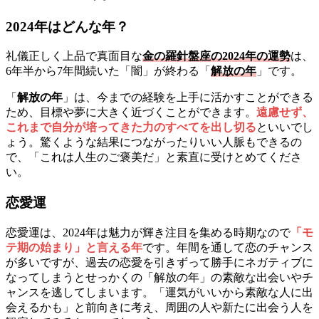
2024年はどんな年？
礼儀正しく上品で真面目な
金の羅針盤座の2024年の運勢
は、
6年半から7年間続いた「闇」が終わる「
解放の年
」です。
「
解放の年
」は、今までの経験を上手に活かすことができる
ため、目標や夢に大きく近づくことができます。
遠慮せず、
これまで自分が培ってきた力のすべてを出し切る
といいでし
ょう。驚くような結果につながったりいい人脈もできるの
で、「これは人生のご褒美だ」と素直に受けとめてくださ
い。
恋愛運
恋愛運は、2024年は魅力が輝き注目を集める時期なので
「モ
テ期の始まり」と言える年
です。年間を通して恋のチャンス
が多いですが、過去の恋愛を引きずって勝手にネガティブに
なってしまうとせっかくの「解放の年」の素敵な出会いやチ
ャンスを逃してしまいます。「運気がいいから素敵な人に出
会えるかも」と前向きに考え、周囲の人や新たに出会う人を