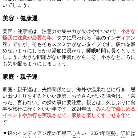
いでしょう。
美容・健康運
美容・健康運は、注意力や集中力が欠けやすいので、
小さな
怪我に注意が必要な年
。タフに思われる「銀のインディアン
座」ですが、そもそもスタミナがないタイプです。疲れを溜
めないようにしっかり湯船に浸かり、睡眠時間も長くとりま
しょう。大きな問題がない運勢だからこそ、小さなところに
も気を配るようにしましょう。
家庭・親子運
家庭・親子運は、夫婦関係では、海外や温泉などに行き、思
い出づくりをするといい運勢。お子さんがいる場合は、「言
った、言わない」の揉め事に要注意。親とは、久しぶりに食
事や旅行に行くといい年です。2024年は、
みんなで楽しめる
イベントや旅行を実現させて、家族と楽しくすごせる年
で
す。
▼銀のインディアン座の五星三心占い「2024年運勢」詳細は