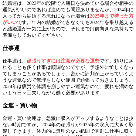
結婚運は、2023年の段階で入籍日を決めている場合や相手の
運気がいいのであれば進めても問題ありませんが、2024年に
入ってから結婚する流れになった場合は
2025年まで待った方
がいい
です。年内の結婚ができなくても2024年を乗り越える
と結婚運が一気に上がるので、それまでは前向きな気持ちで
準備をしておいてください。
仕事運
仕事運は、
頑張りすぎには注意が必要な運勢
です。頼りにさ
れることも多く仕事は順調なのですが、予想外に忙しくなっ
てしまうことがあるでしょう。密かに評判が上がっていくよ
うな運気なので無理をしない範囲で頑張っておきましょう。
2024年は疲労で体調を崩しやすい運気なので、疲れを溜めな
いよう日々工夫しながら働く必要があります。
金運・買い物
金運・買い物運は、急激に収入がアップするようなことは少
ない時期ですが、2024年の頑張りが2025年の収入に大きく影
響してきます。体力的に無理のない範囲で真剣に仕事に取り