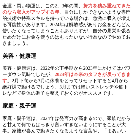
金運・買い物運は、この2、3年の間、
努力を積み重ねてきた
のなら収入がアップする年
。自分にしかできないような専門
的技術や特殊スキルを持っている場合は、急激に収入が増え
る可能性があります。2024年は解放感がありお金をどんどん
使いたくなってしまうこともありますが、自分の見栄を張る
ためだけにお金を使うのはもったいない行為なのでやめてお
きましょう。
美容・健康運
美容・健康運は、2022年の下半期から2023年にかけてはパワ
ーダウン気味でしたが、
2024年は本来のタフさが戻ってきま
す
。2月下旬から3月に休養をとってリセットすると4月から
絶好調で動けるでしょう。3月までは軽いストレッチや筋ト
レなどで身体の調子を整えておくのがオススメです。
家庭・親子運
家庭・親子運は、2024年は発言力が高まるので、家族だから
と甘えて何でもはっきり言いすぎないようにすることが大
事。家族が喜んで動きたくなるような言葉や、「まあいい