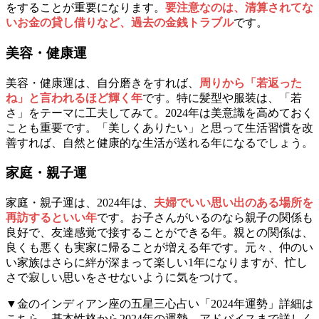
をすることが重要になります。
要注意なのは、清算されてな
いお金の貸し借りなど、過去の金銭トラブル
です。
美容・健康運
美容・健康運は、自分磨きをすれば、
周りから「若返った
ね」と言われるほど輝く年
です。特に髪型や服装は、「若
さ」をテーマに工夫してみて。2024年は美意識を高めておく
ことも重要です。「美しくありたい」と思って生活習慣を改
善すれば、自然と健康的な生活が送れる年になるでしょう。
家庭・親子運
家庭・親子運は、2024年は、
夫婦でいい思い出のある場所を
再訪するといい年
です。お子さんがいるのなら親子の関係も
良好で、友達感覚で接することができる年。親との関係は、
良くも悪くも実家に帰ることが増える年です。元々、仲のい
い家族はさらに絆が深まって楽しい1年になりますが、忙し
さで寂しい思いをさせないように気をつけて。
▼金のインディアン座の五星三心占い「2024年運勢」詳細は
こちら。基本性格から2024年の運勢、アドバイスまで詳しく