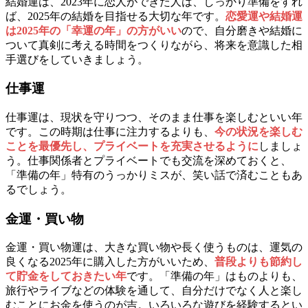
結婚運は、2023年に恋人ができた人は、しっかり準備をすれ
ば、2025年の結婚を目指せる大切な年です。
恋愛運や結婚運
は2025年の「幸運の年」の方がいい
ので、自分磨きや結婚に
ついて真剣に考える時間をつくりながら、将来を意識した相
手選びをしていきましょう。
仕事運
仕事運は、現状を守りつつ、そのまま仕事を楽しむといい年
です。この時期は仕事に注力するよりも、
今の状況を楽しむ
ことを最優先し、プライベートを充実させるように
しましょ
う。仕事関係者とプライベートでも交流を深めておくと、
「準備の年」特有のうっかりミスが、笑い話で済むこともあ
るでしょう。
金運・買い物
金運・買い物運は、大きな買い物や長く使うものは、運気の
良くなる2025年に購入した方がいいため、
普段よりも節約し
て貯金をしておきたい年
です。「準備の年」はものよりも、
旅行やライブなどの体験を通して、自分だけでなく人と楽し
むことにお金を使うのが吉。いろいろな遊びを経験するとい