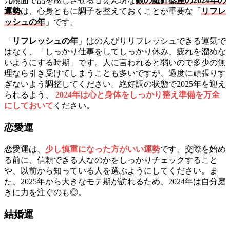
几帳面で品を感じさせる甘えん坊な
銀の羅針盤座の2024年の
運勢
は、心身ともに調子を整えておくことが重要な「
リフレ
ッシュの年
」です。
「
リフレッシュの年
」はのんびりリフレッシュできる運気で
はなく、「しっかり仕事をしてしっかり休み、疲れを溜めな
いようにする時期」です。人に言われると弱いので多少の無
理なら引き受けてしまうことも多いですが、過度に頑張りす
ぎないよう調整してください。絶好調の状態で2025年を迎え
られるよう、
2024年は心と身体をしっかり整え準備を万全
にしておいて
ください。
恋愛運
恋愛運は、
少し慎重になった方がいい運勢
です。交際を始め
る前に、信頼できる人なのかをしっかりチェックすること
や、以前から知っている人を選ぶようにしてください。ま
た、2025年から大きなモテ期が訪れるため、2024年は自分磨
きに力を注ぐのも◎。
結婚運