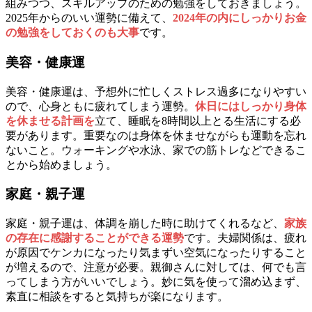
組みつつ、スキルアップのための勉強をしておきましょう。
2025年からのいい運勢に備えて、
2024年の内にしっかりお金
の勉強をしておくのも大事
です。
美容・健康運
美容・健康運は、予想外に忙しくストレス過多になりやすい
ので、心身ともに疲れてしまう運勢。
休日にはしっかり身体
を休ませる計画を
立て、睡眠を8時間以上とる生活にする必
要があります。重要なのは身体を休ませながらも運動を忘れ
ないこと。ウォーキングや水泳、家での筋トレなどできるこ
とから始めましょう。
家庭・親子運
家庭・親子運は、体調を崩した時に助けてくれるなど、
家族
の存在に感謝することができる運勢
です。夫婦関係は、疲れ
が原因でケンカになったり気まずい空気になったりすること
が増えるので、注意が必要。親御さんに対しては、何でも言
ってしまう方がいいでしょう。妙に気を使って溜め込まず、
素直に相談をすると気持ちが楽になります。