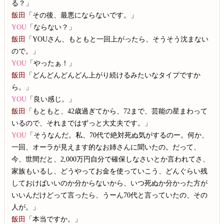
る？」
飯田
「その後、最悪にならないです。」
YOU
「ならない？」
飯田
「YOUさん、もともと一回上がったら、そうそう沈まない
ので。」
YOU
「やったぁ！」
飯田
「どんどんどんどん上がり続けるみたいなタイプですか
ら。」
YOU
「良い感じ。」
飯田
「もともと、42歳過ぎてから、72まで、芸能の星まわって
いるので、それまではずっと大丈夫です。」
YOU
「そうなんだ。私、70代で絶対死ぬ気がするのー。何か、
一回、オーラが見えます的なお姉さんに聞いたの。だって、
今、世間だと、2,000万円自分で確保しなさいとか言われてさ、
家族もいるし、どうやってお金を使っていこう、どんぐらい残
しておけばいいのか分からないから、いつ死ぬか分かった方が
いいんだけどって言ったら、うーん70代と言っていたの、その
人が。」
飯田
「本当ですか。」