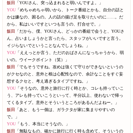
飯田
「YOUさん、突っ込まれると弱いんですよ。」
YOU
「めちゃめちゃ弱いから、トーク番組とかも、自分の話と
かは嫌なの、困るの。人の話の揚げ足を取りたいのに……。だ
から、私はいいですといつも言うの、打合せで。」
飯田
「だから、僕、YOUさん、どっかの番組で会うと、YOUさ
ん、占いましょうかと言ったら、スタッフがいいですと言う。
イジらないでということなんでしょうね。」
YOU
「ええっとか言う、ただのおばさんになっちゃうから、弱
いの。ウイークポイント（笑）」
飯田
「でもそうですね。攻めは強くて守りができないというの
がクセなのと、意外と根は心配性なので、余計なことをすぐ妄
想するクセと、考え過ぎるタイプですね。」
YOU
「そうなの。意外と旅行に行く時とか、コレも持っていこ
う、アレも持っていこうといって、半分以上、使わないで帰っ
てくるタイプ。意外とそういうところがあるんだよねー。」
飯田
「あと、もう一個は、ガラクタが家に集まりやすいの
で。」
YOU
「もう、本当にそうなの。」
飯田
「無駄なもの、確かに旅行に行く時も含めて、そういうの