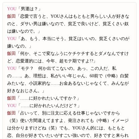
YOU
「男運は？」
飯田
「恋愛で言うと、YOUさんはもともと男らしい人が好きな
のと、ダサい男は嫌いなので、貧乏で良いけど、貧乏くさい奴
は嫌いなので。」
YOU
「あ、もう、本当にそう。貧乏はいいの。貧乏くさいのが
嫌いなの。」
飯田
「何か、そこで変なふうにケチケチするとダメなんですけ
ど、恋愛運的には、今年、超モテ期ですよ!?」
YOU
「モテ？ 何か出てこないの。あっ、この人だ、私
の……。あ、理想は、私がいい年じゃん、60前で（中略）白髪
みたいな、小説家的な……お金あるないじゃなくて、みんなが
好きなおじさん。」
飯田
「……に好かれたいんですか？」
YOU
「……に好かれたいんだけど？」
飯田
「占いって、別に注文に応える仕事じゃないですから
（笑）使い方間違えてますよ、発注されても（中略）イメージ
は分かりますけどね（笑）でも、YOUさん的には、もともと
恋、自分が好きでいたいがすごい強いので、好きですと来られ