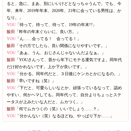
ると、急に、まあ、別にいいけどとなっちゃうんで。でも、今
年、来年、2019年年末、2020年、21年に会っている男性は、か
なり。」
YOU
「待って、待って、待って、19年の年末!?」
飯田
「昨年の年末ぐらいに、良い方。」
YOU
「ん……会ってる！ 会ってる！」
飯田
「その方でしたら、良い関係になりやすいです。」
YOU
「あぁ、うん、おじさんじゃないんだよなぁ。」
飯田
「YOUさんって、昔から年下にモテる運気ですよ。同年代
だけ好かれないです。上か下が良いです。」
YOU
「分かる。同年代だと、３日後にケンカとかになるの。」
飯田
「早いですね（笑）」
YOU
「下だと、可愛らしいなとか、頑張っているなって、認め
やすい、何かヘマしても。同年代って、自分よりちょっとステ
ータスが上みたいな人だと、ムカつく。」
飯田
「何でムカつくの（笑）いいでしょう……？」
YOU
「分かんない（笑）なるほどね、やっぱり下か……」