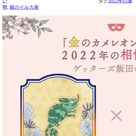
い
タグ
2022年の運
勢
,
銀のイルカ座