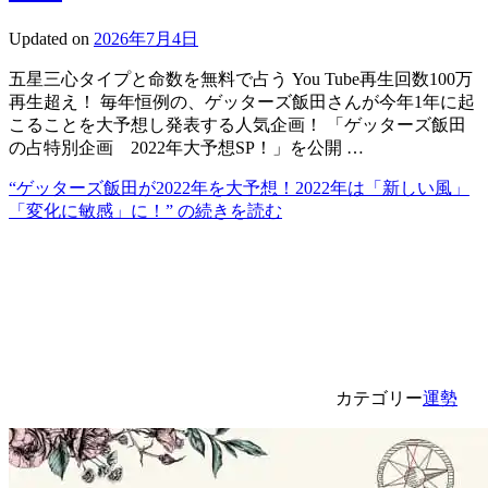
Updated on
2026年7月4日
五星三心タイプと命数を無料で占う You Tube再生回数100万
再生超え！ 毎年恒例の、ゲッターズ飯田さんが今年1年に起
こることを大予想し発表する人気企画！ 「ゲッターズ飯田
の占特別企画 2022年大予想SP！」を公開 …
“ゲッターズ飯田が2022年を大予想！2022年は「新しい風」
「変化に敏感」に！” の
続きを読む
カテゴリー
運勢