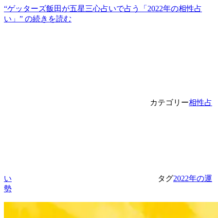
“ゲッターズ飯田が五星三心占いで占う「2022年の相性占
い」” の
続きを読む
カテゴリー
相性占
い
タグ
2022年の運
勢