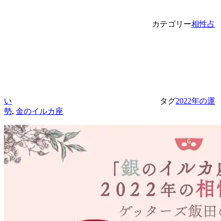
カテゴリー
相性占
い
タグ
2022年の運
勢
,
金のイルカ座