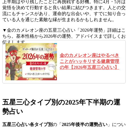
上半期はやり残したことに再挑戦する好機。特に4月・5月は
覚悟を決めて行動すると良い結果に結びつきます。人との交
流にもチャンスがあり、運命的な出会いや、すでに知り合っ
ている人を通じた素敵な縁が生まれるかもしれません。
▼金のカメレオン座の五星三心占い「2026年運勢」詳細はこ
ちら。基本性格から2026年の運勢、アドバイスまで詳しくお
伝えします。
金のカメレオン座はやるべき
ことがハッキリする健康管理
の年【2026年五星三心占い】
五星三心タイプ別の2025年下半期の運
勢占い
五星三心占い各タイプ別
の「
2025年後半の運勢占い
」につい