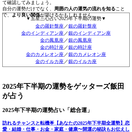
て確認してみましょう。
自分の運勢だけでなく、
周囲の人の運気の流れを知る
こと
で、
より良い関係
が築けるかもしれません。
▼五星三心占い2025年下半期の運勢▼
金の羅針盤座
／
銀の羅針盤座
金のインディアン座
／
銀のインディアン座
金の鳳凰座
／
銀の鳳凰座
金の時計座
／
銀の時計座
金のカメレオン座
／
銀のカメレオン座
金のイルカ座
／
銀のイルカ座
2025年下半期の運勢をゲッターズ飯田
が占う
2025年下半期の運勢占い「総合運」
訪れるチャンスと転機🌟【あなたの2025年下半期全運勢】恋
愛・結婚・仕事・お金・家庭・健康〜開運の秘訣もお伝えし