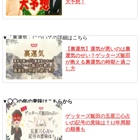
大予想！
▼「裏運気」についての詳細はこちら
【裏運気】運気が悪いのは裏
運気のせい？ゲッターズ飯田
が教える裏運気の時期と過ご
し方
▼◯◯の年の意味はこちらから
ゲッターズ飯田の五星三心占
いの記号の意味は？12年周期
の順番も