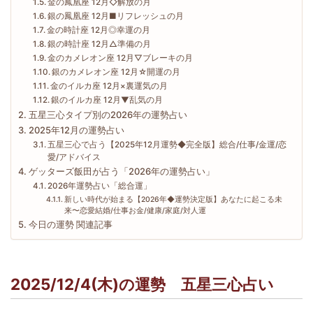
金の鳳凰座 12月◇解放の月
銀の鳳凰座 12月■リフレッシュの月
金の時計座 12月◎幸運の月
銀の時計座 12月△準備の月
金のカメレオン座 12月▽ブレーキの月
銀のカメレオン座 12月☆開運の月
金のイルカ座 12月×裏運気の月
銀のイルカ座 12月▼乱気の月
五星三心タイプ別の2026年の運勢占い
2025年12月の運勢占い
五星三心で占う【2025年12月運勢◆完全版】総合/仕事/金運/恋
愛/アドバイス
ゲッターズ飯田が占う「2026年の運勢占い」
2026年運勢占い「総合運」
新しい時代が始まる【2026年◆運勢決定版】あなたに起こる未
来〜恋愛結婚/仕事お金/健康/家庭/対人運
今日の運勢 関連記事
2025/12/4(木)の運勢 五星三心占い