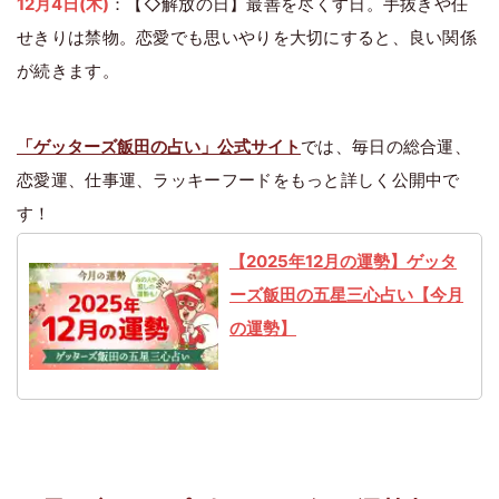
12月4日(木)
：【◇解放の日】最善を尽くす日。手抜きや任
せきりは禁物。恋愛でも思いやりを大切にすると、良い関係
が続きます。
「ゲッターズ飯田の占い」公式サイト
では、毎日の総合運、
恋愛運、仕事運、ラッキーフードをもっと詳しく公開中で
す！
【2025年12月の運勢】ゲッタ
ーズ飯田の五星三心占い【今月
の運勢】