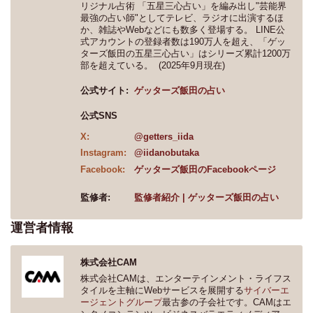
リジナル占術 「五星三心占い」を編み出し"芸能界
最強の占い師"としてテレビ、ラジオに出演するほ
か、雑誌やWebなどにも数多く登場する。 LINE公
式アカウントの登録者数は190万人を超え、「ゲッ
ターズ飯田の五星三心占い」はシリーズ累計1200万
部を超えている。 (2025年9月現在)
公式サイト:
ゲッターズ飯田の占い
公式SNS
X:
@getters_iida
Instagram:
@iidanobutaka
Facebook:
ゲッターズ飯田のFacebookページ
監修者:
監修者紹介 | ゲッターズ飯田の占い
運営者情報
株式会社CAM
株式会社CAMは、エンターテインメント・ライフス
タイルを主軸にWebサービスを展開する
サイバーエ
ージェントグループ
最古参の子会社です。CAMはエ