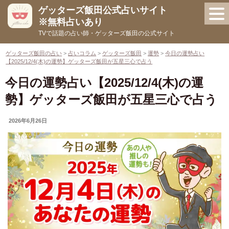
コ
ゲッターズ飯田公式占いサイト
ン
※無料占いあり
テ
TVで話題の占い師・ゲッターズ飯田の公式サイト
ン
ツ
ゲッターズ飯田の占い
>
占いコラム
>
ゲッターズ飯田
>
運勢
>
今日の運勢占い
【2025/12/4(木)の運勢】ゲッターズ飯田が五星三心で占う
へ
ス
今日の運勢占い【2025/12/4(木)の運
キ
勢】ゲッターズ飯田が五星三心で占う
ッ
プ
UPDATED
2026年6月26日
ON