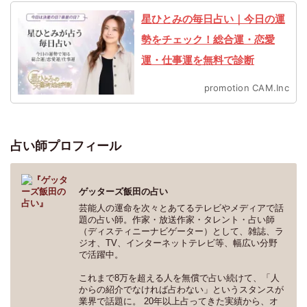
星ひとみの毎日占い｜今日の運
勢をチェック！総合運・恋愛
運・仕事運を無料で診断
promotion CAM.Inc
占い師プロフィール
ゲッターズ飯田
の占い
芸能人の運命を次々とあてるテレビやメディアで話
題の占い師。作家・放送作家・タレント・占い師
（ディスティニーナビゲーター）として、雑誌、ラ
ジオ、TV、インターネットテレビ等、幅広い分野
で活躍中。
これまで8万を超える人を無償で占い続けて、「人
からの紹介でなければ占わない」というスタンスが
業界で話題に。 20年以上占ってきた実績から、オ