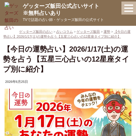
コ
ゲッターズ飯田公式占いサイト
ン
※無料占いあり
テ
TVで話題の占い師・ゲッターズ飯田の公式サイト
ン
ツ
ゲッターズ飯田の占い
>
占いコラム
>
ゲッターズ飯田
>
運勢
>
【今日の運
勢占い】2026/1/17(土)の運勢を占う【五星三心占いの12星座タイプ別に紹介】
へ
ス
【今日の運勢占い】2026/1/17(土)の運
キ
勢を占う【五星三心占いの12星座タイ
ッ
プ別に紹介】
プ
UPDATED
2026年6月25日
ON