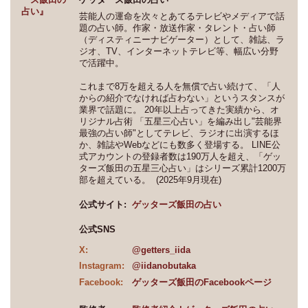
芸能人の運命を次々とあてるテレビやメディアで話
題の占い師。作家・放送作家・タレント・占い師
（ディスティニーナビゲーター）として、雑誌、ラ
ジオ、TV、インターネットテレビ等、幅広い分野
で活躍中。
これまで8万を超える人を無償で占い続けて、「人
からの紹介でなければ占わない」というスタンスが
業界で話題に。 20年以上占ってきた実績から、オ
リジナル占術 「五星三心占い」を編み出し"芸能界
最強の占い師"としてテレビ、ラジオに出演するほ
か、雑誌やWebなどにも数多く登場する。 LINE公
式アカウントの登録者数は190万人を超え、「ゲッ
ターズ飯田の五星三心占い」はシリーズ累計1200万
部を超えている。 (2025年9月現在)
公式サイト:
ゲッターズ飯田の占い
公式SNS
X:
@getters_iida
Instagram:
@iidanobutaka
Facebook:
ゲッターズ飯田のFacebookページ