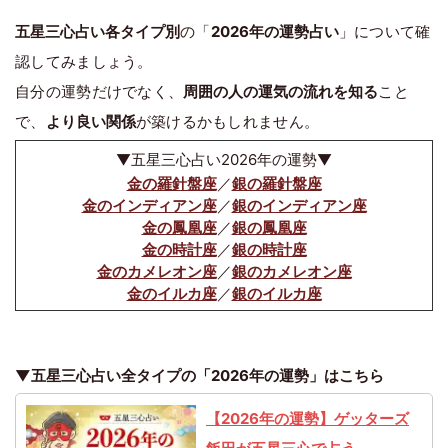
五星三心占い各タイプ別
の「
2026年の運勢占い
」について確
認してみましょう。
自分の運勢だけでなく、
周囲の人の運気の流れを知る
こと
で、
より良い関係
が築けるかもしれません。
▼五星三心占い2026年の運勢▼
金の羅針盤座
／
銀の羅針盤座
金のインディアン座
／
銀のインディアン座
金の鳳凰座
／
銀の鳳凰座
金の時計座
／
銀の時計座
金のカメレオン座
／
銀のカメレオン座
金のイルカ座
／
銀のイルカ座
▼五星三心占い全タイプの「2026年の運勢」はこちら
【2026年の運勢】ゲッターズ