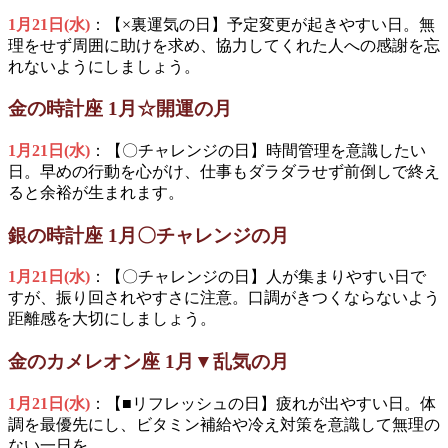
1月21日(水)
：【×裏運気の日】予定変更が起きやすい日。無
理をせず周囲に助けを求め、協力してくれた人への感謝を忘
れないようにしましょう。
金の時計座 1月☆開運の月
1月21日(水)
：【〇チャレンジの日】時間管理を意識したい
日。早めの行動を心がけ、仕事もダラダラせず前倒しで終え
ると余裕が生まれます。
銀の時計座 1月〇チャレンジの月
1月21日(水)
：【〇チャレンジの日】人が集まりやすい日で
すが、振り回されやすさに注意。口調がきつくならないよう
距離感を大切にしましょう。
金のカメレオン座 1月▼乱気の月
1月21日(水)
：【■リフレッシュの日】疲れが出やすい日。体
調を最優先にし、ビタミン補給や冷え対策を意識して無理の
ない一日を。