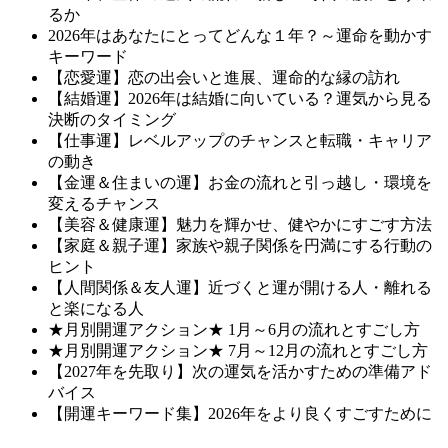
るか
2026年はあなたにとってどんな１年？～運命を動かす
キーワード
【恋愛運】恋の出会いと進展、運命的な縁の訪れ
【結婚運】2026年は結婚に向いている？運気から見る
決断のタイミング
【仕事運】レベルアップのチャンスと転職・キャリア
の動き
【金運＆住まいの運】お金の流れと引っ越し・環境を
変えるチャンス
【美容＆健康運】魅力を輝かせ、健やかにすごす方法
【家庭＆親子運】家族や親子関係を円満にする行動の
ヒント
【人間関係＆友人運】近づくと運が開ける人・離れる
と楽になる人
★月別開運アクション★ 1月～6月の流れとすごし方
★月別開運アクション★ 7月～12月の流れとすごし方
【2027年を先取り】次の運気を活かすための準備アド
バイス
【開運キーワード集】2026年をより良くすごすために