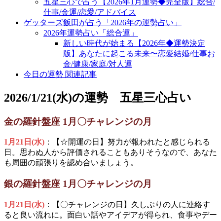
五星三心で占う【2026年1月運勢◆完全版】総合/
仕事/金運/恋愛/アドバイス
ゲッターズ飯田が占う「2026年の運勢占い」
2026年運勢占い「総合運」
新しい時代が始まる【2026年◆運勢決定
版】あなたに起こる未来〜恋愛結婚/仕事お
金/健康/家庭/対人運
今日の運勢 関連記事
2026/1/21(水)の運勢 五星三心占い
金の羅針盤座 1月〇チャレンジの月
1月21日(水)
：【☆開運の日】努力が報われたと感じられる
日。思わぬ人から評価されることもありそうなので、あなた
も周囲の頑張りを認め合いましょう。
銀の羅針盤座 1月〇チャレンジの月
1月21日(水)
：【〇チャレンジの日】久しぶりの人に連絡す
ると良い流れに。面白い話やアイデアが得られ、食事やデー