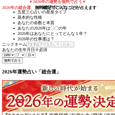
▼2026年の運勢を無料で占う▼
※生年月日で占います
2026年の総合運
無料鑑定でこんなことが占えます
五星三心占いの星座タイプ
基本的な性格
あなたの命数と本質
あなたの2026年は〇〇の年
2026年はあなたにとってどんな１年？
2026年の仕事運は？
ニックネーム
あなたの生年月日
※必須
無料で占う
2026年運勢占い「総合運」