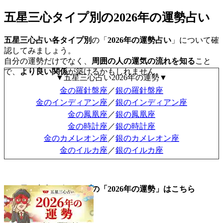
五星三心タイプ別の2026年の運勢占い
五星三心占い各タイプ別
の「
2026年の運勢占い
」について確
認してみましょう。
自分の運勢だけでなく、
周囲の人の運気の流れを知る
こと
で、
より良い関係
が築けるかもしれません。
▼五星三心占い2026年の運勢▼
金の羅針盤座
／
銀の羅針盤座
金のインディアン座
／
銀のインディアン座
金の鳳凰座
／
銀の鳳凰座
金の時計座
／
銀の時計座
金のカメレオン座
／
銀のカメレオン座
金のイルカ座
／
銀のイルカ座
▼五星三心占い全タイプの「2026年の運勢」はこちら