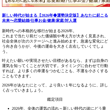
新しい時代が始まる【2026年◆運勢決定版】あなたに起こる
未来〜恋愛結婚/仕事お金/健康/家庭/対人運
新時代への本格的な移行が始まる2026年。
これまで当たり前だった価値観や考え方が大きく見直され、
社会全体が次のステージへと進み始めます。急速な変化にど
う向き合うかが、今後の運命を大きく左右していくでしょ
う。
叶えたい願いや実現させたい目標があるなら、まずは自身の
運気を知ってくことが大切です。タイミングに合わせて行動
すれば、より多くの幸運をつかむことも、不運を小さくする
こともできます。
2026年があなたにとって、より良い１年になるように、詳し
く占っていきましょう。
鑑定項目
2026年、全体の運気の流れ～新しい時代の波にどう乗