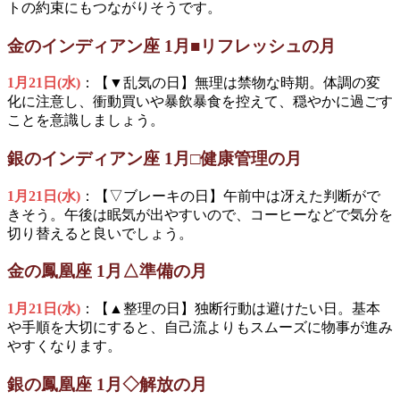
トの約束にもつながりそうです。
金のインディアン座 1月■リフレッシュの月
1月21日(水)
：【▼乱気の日】無理は禁物な時期。体調の変
化に注意し、衝動買いや暴飲暴食を控えて、穏やかに過ごす
ことを意識しましょう。
銀のインディアン座 1月□健康管理の月
1月21日(水)
：【▽ブレーキの日】午前中は冴えた判断がで
きそう。午後は眠気が出やすいので、コーヒーなどで気分を
切り替えると良いでしょう。
金の鳳凰座 1月△準備の月
1月21日(水)
：【▲整理の日】独断行動は避けたい日。基本
や手順を大切にすると、自己流よりもスムーズに物事が進み
やすくなります。
銀の鳳凰座 1月◇解放の月