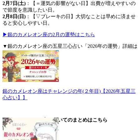
2月7日(土)
：【＝運気の影響がない日】出費が増えやすいの
で節度を意識したい日。
2月8日(日)
：【▽ブレーキの日】大切なことは早めに済ませ
ると安心しやすい日。
▶銀のカメレオン座の2月の運勢はこちら
▼銀のカメレオン座の五星三心占い「2026年の運勢」詳細は
こちら。
銀のカメレオン座はチャレンジの年(２年目)【2026年五星三
心占い】】
▼銀のカメレオン座についてのまとめはこちら