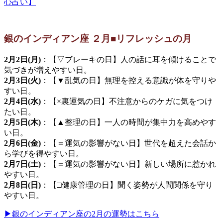
心占い】
銀のインディアン座 ２月■リフレッシュの月
2月2日(月)
：【▽ブレーキの日】人の話に耳を傾けることで
気づきが増えやすい日。
2月3日(火)
：【▼乱気の日】無理を控える意識が体を守りや
すい日。
2月4日(水)
：【×裏運気の日】不注意からのケガに気をつけ
たい日。
2月5日(木)
：【▲整理の日】一人の時間が集中力を高めやす
い日。
2月6日(金)
：【＝運気の影響がない日】世代を超えた会話か
ら学びを得やすい日。
2月7日(土)
：【＝運気の影響がない日】新しい場所に惹かれ
やすい日。
2月8日(日)
：【□健康管理の日】聞く姿勢が人間関係を守り
やすい日。
▶銀のインディアン座の2月の運勢はこちら