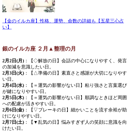
【金のイルカ座】性格、運勢、命数の詳細も【五星三心占
い】
銀のイルカ座 ２月▲整理の月
2月2日(月)
：【◇解放の日】会話の中心になりやすく、発言
の加減を意識したい日。
2月3日(火)
：【△準備の日】素直さと感謝が大切になりやす
い日。
2月4日(水)
：【＝運気の影響がない日】粘り強さと言葉選び
が鍵になりやすい日。
2月5日(木)
：【＝運気の影響がない日】順調なときほど周囲
への配慮が活きやすい日。
2月6日(金)
：【▽ブレーキの日】細かいことを流す余裕が助
けになりやすい日。
2月7日(土)
：【▼乱気の日】悩みすぎず人の笑顔に意識を向
けたい日。