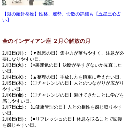
【銀の羅針盤座】性格、運勢、命数の詳細も【五星三心占
い】
金のインディアン座 ２月◇解放の月
2月2日(月)
：【▼乱気の日】集中力が落ちやすく、注意が必
要になりやすい日。
2月3日(火)
：【×裏運気の日】決断が早すぎないか見直した
い日。
2月4日(水)
：【▲整理の日】手放し方を慎重に考えたい日。
2月5日(木)
：【〇チャレンジの日】人とのつながりが広がり
やすい日。
2月6日(金)
：【〇チャレンジの日】避けてきたことに学びを
感じやすい日。
2月7日(土)
：【□健康管理の日】人との相性を感じ取りやす
い日。
2月8日(日)
：【■リフレッシュの日】休息を取ることで回復
を感じやすい日。