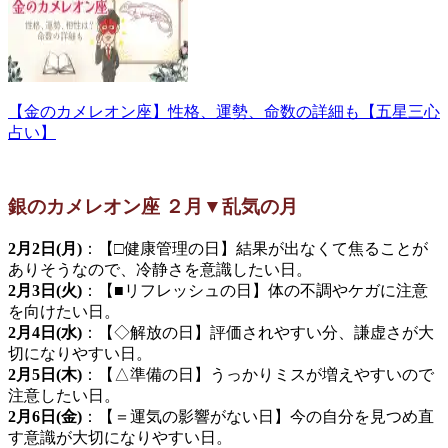
【金のカメレオン座】性格、運勢、命数の詳細も【五星三心
占い】
銀のカメレオン座 ２月▼乱気の月
2月2日(月)
：【□健康管理の日】結果が出なくて焦ることが
ありそうなので、冷静さを意識したい日。
2月3日(火)
：【■リフレッシュの日】体の不調やケガに注意
を向けたい日。
2月4日(水)
：【◇解放の日】評価されやすい分、謙虚さが大
切になりやすい日。
2月5日(木)
：【△準備の日】うっかりミスが増えやすいので
注意したい日。
2月6日(金)
：【＝運気の影響がない日】今の自分を見つめ直
す意識が大切になりやすい日。