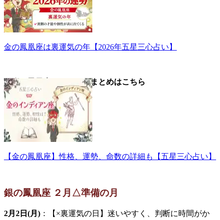
金の鳳凰座は裏運気の年【2026年五星三心占い】
▼金の鳳凰座についてのまとめはこちら
【金の鳳凰座】性格、運勢、命数の詳細も【五星三心占い】
銀の鳳凰座 ２月△準備の月
2月2日(月)
：【×裏運気の日】迷いやすく、判断に時間がか