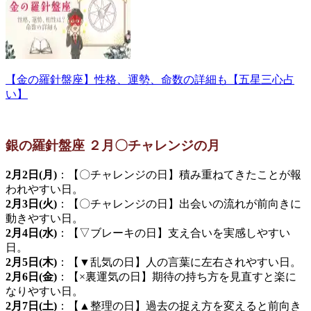
【金の羅針盤座】性格、運勢、命数の詳細も【五星三心占
い】
銀の羅針盤座 ２月〇チャレンジの月
2月2日(月)
：【〇チャレンジの日】積み重ねてきたことが報
われやすい日。
2月3日(火)
：【〇チャレンジの日】出会いの流れが前向きに
動きやすい日。
2月4日(水)
：【▽ブレーキの日】支え合いを実感しやすい
日。
2月5日(木)
：【▼乱気の日】人の言葉に左右されやすい日。
2月6日(金)
：【×裏運気の日】期待の持ち方を見直すと楽に
なりやすい日。
2月7日(土)
：【▲整理の日】過去の捉え方を変えると前向き