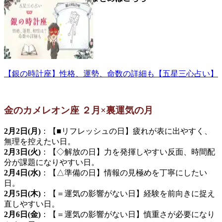
【銀の時計座】性格、運勢、命数の詳細も【五星三心占い】
金のカメレオン座 ２月×裏運気の月
2月2日(月)
：【■リフレッシュの日】疲れが表に出やすく、
無理を控えたい日。
2月3日(火)
：【◇解放の日】力を発揮しやすい反面、時間配
分が課題になりやすい日。
2月4日(水)
：【△準備の日】情報の見極めを丁寧にしたい
日。
2月5日(木)
：【＝運気の影響がない日】経験を前向きに捉え
直しやすい日。
2月6日(金)
：【＝運気の影響がない日】慎重さが必要になり