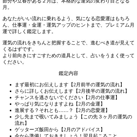
節分や立春がある２月は、本格的な運気の変わり目となる
月。
あなたがいい流れに乗れるよう、気になる恋愛運はもちろ
ん、仕事運・金運・運気アップのヒントまで、プレミアム月
運で詳しく鑑定します。
運気の流れをきちんと把握することで、進むべき道が見えて
くるはずです。
より前向きにすごすための道具として、占いをうまく使って
ください。
鑑定内容
まず最初にお伝えします【2月前半の運気の流れ】
さらに詳しくお伝えします【2月後半の運気の流れ】
チャンスを逃さないでください【2月の仕事運】
やっぱり気になりますよね【2月の金運】
進展する？それとも……？【2月の恋愛運】
少し先まで覗いてみましょう【この先３ヶ月の運気の
流れ】
ゲッターズ飯田から【2月のアドバイス】
今から準備しておきましょう！翌月起こること