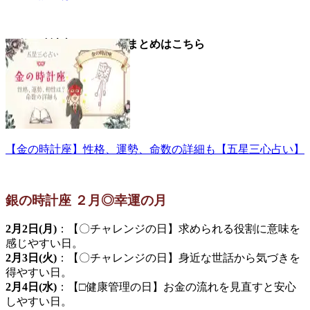
▼金の時計座についてのまとめはこちら
【金の時計座】性格、運勢、命数の詳細も【五星三心占い】
銀の時計座 ２月◎幸運の月
2月2日(月)
：【〇チャレンジの日】求められる役割に意味を
感じやすい日。
2月3日(火)
：【〇チャレンジの日】身近な世話から気づきを
得やすい日。
2月4日(水)
：【□健康管理の日】お金の流れを見直すと安心
しやすい日。