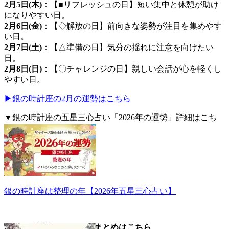
2月5日(木)
：【■リフレッシュの日】短い集中と休憩が助け
になりやすい日。
2月6日(金)
：【◇解放の日】前向きな姿勢が注目を集めやす
い日。
2月7日(土)
：【△準備の日】気分の揺れに注意を向けたい
日。
2月8日(日)
：【〇チャレンジの日】親しい会話が心を軽くし
やすい日。
▶銀の時計座の2月の運勢はこちら
▼銀の時計座の五星三心占い「2026年の運勢」詳細はこち
ら。
銀の時計座は整理の年【2026年五星三心占い】
▼銀の時計座についてのまとめはこちら