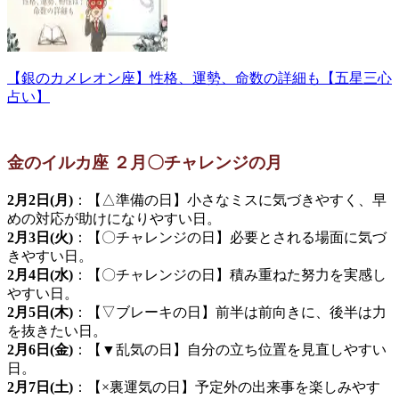
【銀のカメレオン座】性格、運勢、命数の詳細も【五星三心
占い】
金のイルカ座 ２月〇チャレンジの月
2月2日(月)
：【△準備の日】小さなミスに気づきやすく、早
めの対応が助けになりやすい日。
2月3日(火)
：【〇チャレンジの日】必要とされる場面に気づ
きやすい日。
2月4日(水)
：【〇チャレンジの日】積み重ねた努力を実感し
やすい日。
2月5日(木)
：【▽ブレーキの日】前半は前向きに、後半は力
を抜きたい日。
2月6日(金)
：【▼乱気の日】自分の立ち位置を見直しやすい
日。
2月7日(土)
：【×裏運気の日】予定外の出来事を楽しみやす