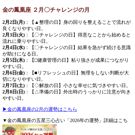
金の鳳凰座 ２月〇チャレンジの月
2月2日(月)
：【▲整理の日】身の回りを整えることで流れが
良くなりやすい日。
2月3日(火)
：【〇チャレンジの日】得意なことから始めると
流れに乗りやすい日。
2月4日(水)
：【〇チャレンジの日】結果を急がず続ける意識
が助けになる日。
2月5日(木)
：【□健康管理の日】粘り強さが成果につながり
やすい日。
2月6日(金)
：【■リフレッシュの日】無理をしない判断が大
切になりやすい日。
2月7日(土)
：【◇解放の日】小さな幸せに気づきやすい日。
2月8日(日)
：【△準備の日】外出時のうっかりに注意が向き
やすい日。
▶金の鳳凰座の2月の運勢はこちら
▼金の鳳凰座の五星三心占い「2026年の運勢」詳細はこち
ら。