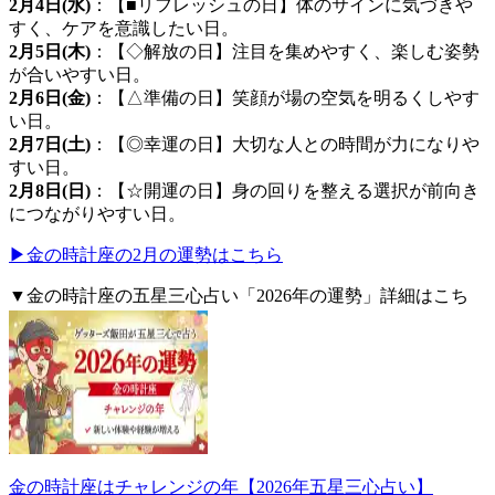
2月4日(水)
：【■リフレッシュの日】体のサインに気づきや
すく、ケアを意識したい日。
2月5日(木)
：【◇解放の日】注目を集めやすく、楽しむ姿勢
が合いやすい日。
2月6日(金)
：【△準備の日】笑顔が場の空気を明るくしやす
い日。
2月7日(土)
：【◎幸運の日】大切な人との時間が力になりや
すい日。
2月8日(日)
：【☆開運の日】身の回りを整える選択が前向き
につながりやすい日。
▶金の時計座の2月の運勢はこちら
▼金の時計座の五星三心占い「2026年の運勢」詳細はこち
ら。
金の時計座はチャレンジの年【2026年五星三心占い】