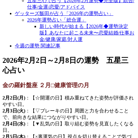
五星三心で占う【2026年2月運勢◆完全版】総合/
仕事/金運/恋愛/アドバイス
ゲッターズ飯田が占う「2026年の運勢占い」
2026年運勢占い「総合運」
新しい時代が始まる【2026年◆運勢決定
版】あなたに起こる未来〜恋愛結婚/仕事お
金/健康/家庭/対人運
今週の運勢 関連記事
2026年2月2日～2月8日の運勢 五星三
心占い
金の羅針盤座 ２月□健康管理の月
2月2日(月)
：【☆開運の日】積み重ねてきた姿勢が評価され
やすい日。
2月3日(火)
：【▽ブレーキの日】周囲と力を合わせること
で、前向きな結果につながりやすい日。
2月4日(水)
：【▼乱気の日】取り組む姿勢を見直したくなる
日。
2月5日(木)
：【×裏運気の日】視点を切り替えることで気づ