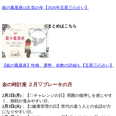
銀の鳳凰座は乱気の年【2026年五星三心占い】
▼銀の鳳凰座についてのまとめはこちら
【銀の鳳凰座】性格、運勢、命数の詳細も【五星三心占い】
金の時計座 ２月▽ブレーキの月
2月2日(月)
：【〇チャレンジの日】周囲の後押しを感じやす
く、挑戦が進みやすい日。
2月3日(火)
：【□健康管理の日】世代の違う人との会話が力
になりやすい日。