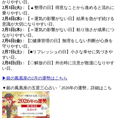
かりやすい日。
2月3日(火)
：【▲整理の日】得意なことから進めると流れに
乗りやすい日。
2月4日(水)
：【＝運気の影響がない日】結果を急がず続ける
意識が大切になりやすい日。
2月5日(木)
：【＝運気の影響がない日】粘り強さが成果につ
ながりやすい日。
2月6日(金)
：【□健康管理の日】無理をしない判断が心身を
守りやすい日。
2月7日(土)
：【■リフレッシュの日】小さな幸せに気づきや
すい日。
2月8日(日)
：【◇解放の日】外出時に注意が散漫になりやす
い日。
▶銀の鳳凰座の2月の運勢はこちら
▼銀の鳳凰座の五星三心占い「2026年の運勢」詳細はこち
ら。