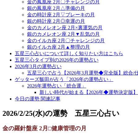
金の鳳凰座 2月〇チャレンジの月
銀の鳳凰座 2月△準備の月
金の時計座 2月▽ブレーキの月
銀の時計座 2月◎幸運の月
金のカメレオン座 2月×裏運気の月
銀のカメレオン座 2月▼乱気の月
金のイルカ座 2月〇チャレンジの月
銀のイルカ座 2月▲整理の月
五星三心占いについて詳しく知りたい方はこちら
五星三心タイプ別の2026年の運勢占い
2026年3月の運勢占い
五星三心で占う【2026年3月運勢◆完全版】総合/仕
ゲッターズ飯田が占う「2026年の運勢占い」
2026年運勢占い「総合運」
新しい時代が始まる【2026年◆運勢決定版】
今日の運勢 関連記事
2026/2/25(水)の運勢 五星三心占い
金の羅針盤座 2月□健康管理の月