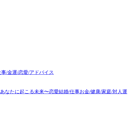
事/金運/恋愛/アドバイス
あなたに起こる未来〜恋愛結婚/仕事お金/健康/家庭/対人運