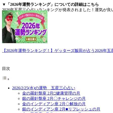
▼「2026年運勢ランキング」についての詳細はこちら
2026年五星三心占いランキングが発表されました！運気が
【2026年運勢ランキング！】ゲッターズ飯田が占う2026年
目次
2026/2/25(水)の運勢 五星三心占い
金の羅針盤座 2月□健康管理の月
銀の羅針盤座 2月〇チャレンジの月
金のインディアン座 2月◇解放の月
銀のインディアン座 2月■リフレッシュの月