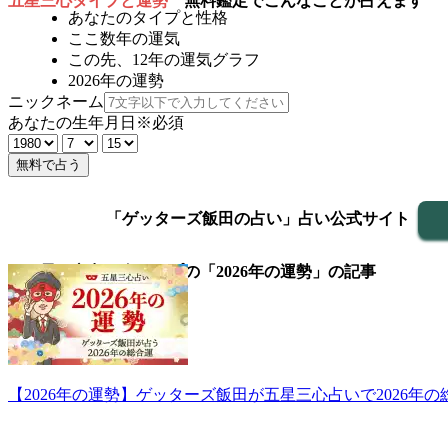
五星三心タイプと運勢
無料鑑定でこんなことが占えます
あなたのタイプと性格
ここ数年の運気
この先、12年の運気グラフ
2026年の運勢
ニックネーム
あなたの生年月日
※必須
無料で占う
「ゲッターズ飯田の占い」占い公式サイト
▼五星三心占い全タイプの「2026年の運勢」の記事
【2026年の運勢】ゲッターズ飯田が五星三心占いで2026年