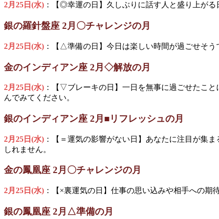
2月25日(水)
：【◎幸運の日】久しぶりに話す人と盛り上がる
銀の羅針盤座 2月〇チャレンジの月
2月25日(水)
：【△準備の日】今日は楽しい時間が過ごせそう
金のインディアン座 2月◇解放の月
2月25日(水)
：【▽ブレーキの日】一日を無事に過ごせたこと
んでみてください。
銀のインディアン座 2月■リフレッシュの月
2月25日(水)
：【＝運気の影響がない日】あなたに注目が集ま
しれません。
金の鳳凰座 2月〇チャレンジの月
2月25日(水)
：【×裏運気の日】仕事の思い込みや相手への期
銀の鳳凰座 2月△準備の月