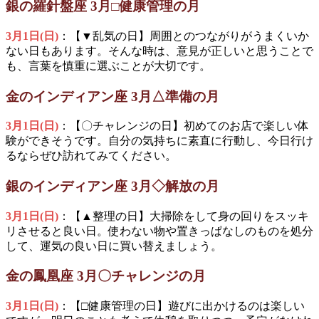
銀の羅針盤座 3月□健康管理の月
3月1日(日)
：【▼乱気の日】周囲とのつながりがうまくいか
ない日もあります。そんな時は、意見が正しいと思うことで
も、言葉を慎重に選ぶことが大切です。
金のインディアン座 3月△準備の月
3月1日(日)
：【〇チャレンジの日】初めてのお店で楽しい体
験ができそうです。自分の気持ちに素直に行動し、今日行け
るならぜひ訪れてみてください。
銀のインディアン座 3月◇解放の月
3月1日(日)
：【▲整理の日】大掃除をして身の回りをスッキ
リさせると良い日。使わない物や置きっぱなしのものを処分
して、運気の良い日に買い替えましょう。
金の鳳凰座 3月〇チャレンジの月
3月1日(日)
：【□健康管理の日】遊びに出かけるのは楽しい