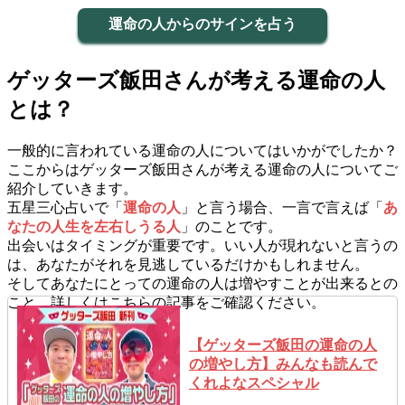
運命の人からのサインを占う
ゲッターズ飯田さんが考える運命の人
とは？
一般的に言われている運命の人についてはいかがでしたか？
ここからはゲッターズ飯田さんが考える運命の人についてご
紹介していきます。
五星三心占いで「
運命の人
」と言う場合、一言で言えば「
あ
なたの人生を左右しうる人
」のことです。
出会いはタイミングが重要です。いい人が現れないと言うの
は、あなたがそれを見逃しているだけかもしれません。
そしてあなたにとっての運命の人は増やすことが出来るとの
こと、詳しくはこちらの記事をご確認ください。
【ゲッターズ飯田の運命の人
の増やし方】みんなも読んで
くれよなスペシャル