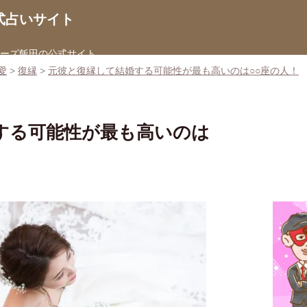
式占いサイト
ターズ飯田の公式サイト
愛
>
復縁
>
元彼と復縁して結婚する可能性が最も高いのは○○座の人！
する可能性が最も高いのは