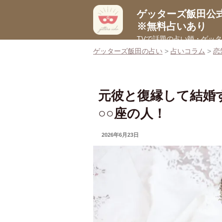
コ
ゲッターズ飯田公
ン
※無料占いあり
テ
TVで話題の占い師・ゲッ
ン
ゲッターズ飯田の占い
>
占いコラム
>
恋
ツ
へ
ス
キ
元彼と復縁して結婚
ッ
○○座の人！
プ
UPDATED
2026年6月23日
ON