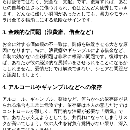
らは愛情ではなく、完全な「支配」です。復縁すれば、あな
たの自尊心はさらに傷つけられ、心はどんどん疲弊していき
ます。どんなに優しい瞬間があったとしても、暴力やモラハ
ラは全てを帳消しにする危険なサインです。
3. 金銭的な問題（浪費癖、借金など）
お金に対する価値観の不一致は、関係を破綻させる大きな原
因になります。特に、浪費癖やギャンブルによる借金など、
自制の効かない金銭問題は非常に根深い問題です。復縁すれ
ば、あなたが彼の経済的な尻拭いをさせられることになるか
もしれません。愛情だけでは解決できない、シビアな問題だ
と認識しましょう。
4. アルコールやギャンブルなどへの依存
アルコール、ギャンブル、薬物など、何らかへの依存症が見
られる場合も非常に危険です。依存症は本人の意志だけでは
コントロールが難しく、専門的な治療が必要な「病気」で
す。あなたが支えようとしても、共倒れになってしまうリス
クが高いでしょう。彼の人生を背負う覚悟がない限り、深入
りすべきではありません。