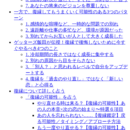
7. あなたの将来のビジョンを尊重しない
一方で、復縁してもうまくいく可能性のある3つのパタ
ーン
1. 感情的な喧嘩など、一時的な問題での別れ
2. 遠距離や仕事の多忙など、環境が原因だった
3. 別れてからお互いが人として大きく成長した
ゲッターズ飯田が伝授！復縁で後悔しないために今す
ぐやるべき4つのこと
1. 冷却期間の長さではなく成長に集中する
2. 別れの原因から目をそらさない
3. 「別人？」と思われるレベルで自分をアップデ
ートする
4. 復縁を「過去のやり直し」ではなく「新しい
恋」と心得る
復縁について詳しく占う
「復縁の可能性」を占う
やり直せる時は来る？【復縁の可能性】あ
の人の本音×次の恋の始まり〜特選６項目
あの人を忘れられない……【復縁鑑定】戻
る可能性／タイミング／アプローチ方法
もう一度やり直せる？【復縁の可能性】あ