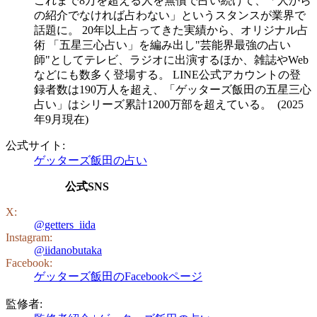
これまで8万を超える人を無償で占い続けて、「人から
の紹介でなければ占わない」というスタンスが業界で
話題に。 20年以上占ってきた実績から、オリジナル占
術 「五星三心占い」を編み出し"芸能界最強の占い
師"としてテレビ、ラジオに出演するほか、雑誌やWeb
などにも数多く登場する。 LINE公式アカウントの登
録者数は190万人を超え、「ゲッターズ飯田の五星三心
占い」はシリーズ累計1200万部を超えている。 (2025
年9月現在)
公式サイト:
ゲッターズ飯田の占い
公式SNS
X:
@getters_iida
Instagram:
@iidanobutaka
Facebook:
ゲッターズ飯田のFacebookページ
監修者: