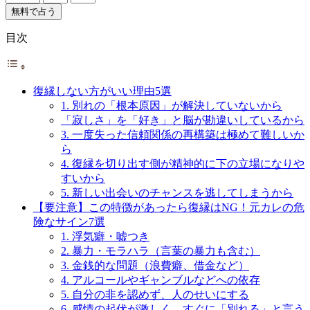
無料で占う
目次
復縁しない方がいい理由5選
1. 別れの「根本原因」が解決していないから
「寂しさ」を「好き」と脳が勘違いしているから
3. 一度失った信頼関係の再構築は極めて難しいか
ら
4. 復縁を切り出す側が精神的に下の立場になりや
すいから
5. 新しい出会いのチャンスを逃してしまうから
【要注意】この特徴があったら復縁はNG！元カレの危
険なサイン7選
1. 浮気癖・嘘つき
2. 暴力・モラハラ（言葉の暴力も含む）
3. 金銭的な問題（浪費癖、借金など）
4. アルコールやギャンブルなどへの依存
5. 自分の非を認めず、人のせいにする
6. 感情の起伏が激しく、すぐに「別れる」と言う