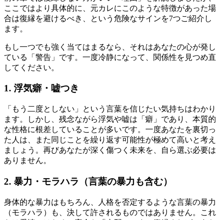
ここではより具体的に、元カレにこのような特徴があった場
合は復縁を避けるべき、という危険なサインを7つご紹介し
ます。
もし一つでも強く当てはまるなら、それはあなたの心が発し
ている「警告」です。一度冷静になって、関係性を見つめ直
してください。
1. 浮気癖・嘘つき
「もう二度としない」という言葉を信じたい気持ちはわかり
ます。しかし、残念ながら浮気や嘘は「癖」であり、本質的
な性格に根差していることが多いです。一度あなたを裏切っ
た人は、また同じことを繰り返す可能性が極めて高いと考え
ましょう。再びあなたが深く傷つく未来を、自ら選ぶ必要は
ありません。
2. 暴力・モラハラ（言葉の暴力も含む）
身体的な暴力はもちろん、人格を否定するような言葉の暴力
（モラハラ）も、決して許されるものではありません。これ