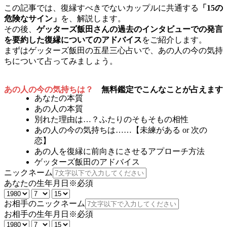
この記事では、復縁すべきでないカップルに共通する
「15の
危険なサイン」
を、解説します。
その後、
ゲッターズ飯田さんの過去のインタビューでの発言
を要約した復縁についてのアドバイス
をご紹介します。
まずはゲッターズ飯田の五星三心占いで、あの人の今の気持
ちについて占ってみましょう。
あの人の今の気持ちは？
無料鑑定でこんなことが占えます
あなたの本質
あの人の本質
別れた理由は…？ふたりのそもそもの相性
あの人の今の気持ちは……【未練がある or 次の
恋】
あの人を復縁に前向きにさせるアプローチ方法
ゲッターズ飯田のアドバイス
ニックネーム
あなたの生年月日
※必須
お相手のニックネーム
お相手の生年月日
※必須