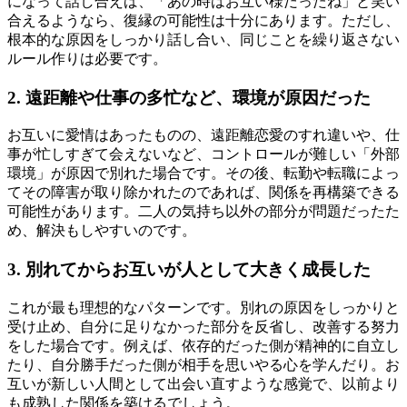
になって話し合えば、「あの時はお互い様だったね」と笑い
合えるようなら、復縁の可能性は十分にあります。ただし、
根本的な原因をしっかり話し合い、同じことを繰り返さない
ルール作りは必要です。
2. 遠距離や仕事の多忙など、環境が原因だった
お互いに愛情はあったものの、遠距離恋愛のすれ違いや、仕
事が忙しすぎて会えないなど、コントロールが難しい「外部
環境」が原因で別れた場合です。その後、転勤や転職によっ
てその障害が取り除かれたのであれば、関係を再構築できる
可能性があります。二人の気持ち以外の部分が問題だったた
め、解決もしやすいのです。
3. 別れてからお互いが人として大きく成長した
これが最も理想的なパターンです。別れの原因をしっかりと
受け止め、自分に足りなかった部分を反省し、改善する努力
をした場合です。例えば、依存的だった側が精神的に自立し
たり、自分勝手だった側が相手を思いやる心を学んだり。お
互いが新しい人間として出会い直すような感覚で、以前より
も成熟した関係を築けるでしょう。