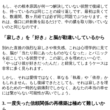
もし、その根本原因が何一つ解決していない状態で復縁して
も、待っているのは同じことの繰り返しです。最初は良くて
も、数週間、数ヶ月経てば必ず同じ問題でぶつかります。そ
れは、傷口に絆創膏を貼るだけで、中の膿を取り除いていな
いのと同じなのです。
「寂しさ」を「好き」と脳が勘違いしているから
別れた直後の強烈な寂しさや喪失感。これは心理学的に見て
も、脳が「当たり前にあったものがなくなった」とパニック
を起こしている状態です。この寂しさを埋めたい一心で、
「やっぱり彼が好きだったんだ」と錯覚してしまうケースは
非常に多く見られます。
しかし、それは愛情ではなく、単なる「執着」や「依存」か
もしれません。もし復縁できたとしても、それは寂しさを埋
めるための一時的な鎮痛剤でしかなく、あなたの本当の幸せ
には繋がらない可能性が高いでしょう。
3. 一度失った信頼関係の再構築は極めて難しいか
ら