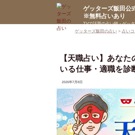
コ
ゲッターズ飯田公
ン
※無料占いあり
テ
TVで話題の占い師・ゲッ
ン
ゲッターズ飯田の占い
>
占いコ
ツ
へ
ス
キ
【天職占い】あなた
ッ
いる仕事・適職を診
プ
UPDATED
2026年7月8日
ON