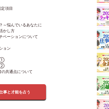
鑑定項目
？～悩んでいるあなたに
活かし方
チベーションについて
ション
期①
期②
者の共通点について
仕事と才能を占う