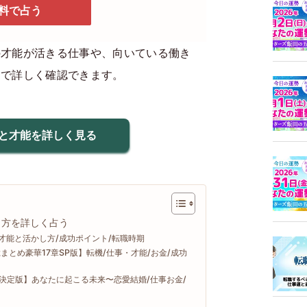
料で占う
の才能が活きる仕事や、向いている働き
まで詳しく確認できます。
と才能を詳しく見る
き方を詳しく占う
才能と活かし方/成功ポイント/転職時期
とめ豪華17章SP版】転機/仕事・才能/お金/成功
勢決定版】あなたに起こる未来〜恋愛結婚/仕事お金/