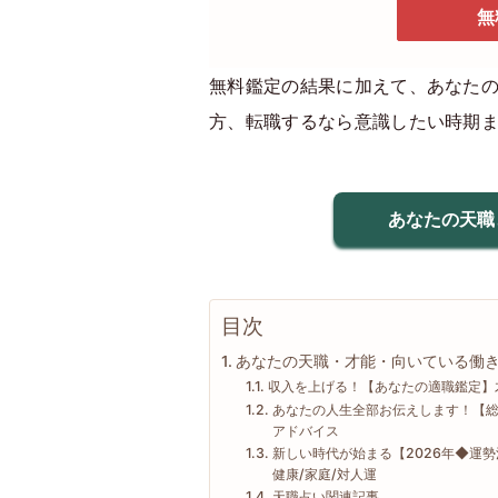
無
無料鑑定の結果に加えて、あなた
方、転職するなら意識したい時期
あなたの天職
目次
あなたの天職・才能・向いている働
収入を上げる！【あなたの適職鑑定】
あなたの人生全部お伝えします！【総ま
アドバイス
新しい時代が始まる【2026年◆運
健康/家庭/対人運
天職占い関連記事