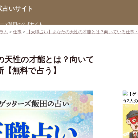
式占いサイト
ターズ飯田の公式サイト
ラム
>
仕事
>
【天職占い】あなたの天性の才能とは？向いている仕事
の天性の才能とは？向いて
断【無料で占う】