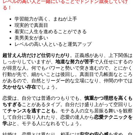
レベルの高い人と一緒にいることでドンドン成長していけ
る！
学習能力が高く、まねが上手
現実的で真面目
着実に人生を進めることができる
美男美女が多い
レベルの高い人といると運気アップ
超甘えん坊だけど仕切りたがり
。正義感があり、上下関係は
しっかりしていますが、
地道な努力が苦手
で人任せにするの
が得意な人。何でもパワーと勢いで突き進むので、とにかく
行動が先で、細かいことは後回し。真面目で几帳面なところ
があるので、自然とリーダー的な立場になり、仲間の中では
欠かせない存在
でしょう。
恋愛は、自分では普通のつもりでも、
慎重かつ理想を高くも
ちすぎる
ことがあるタイプ。自分だけ盛り上がって空回りし
て
チャンスを逃すことも
。モテる人の立ち居振る舞いを観察
して自分に取り入れたり、恋愛の達人から
恋愛テクニックを
学ぶ
と、モテる人になれるでしょう。
結婚は、恋愛とは異なり、相手には
安定や安心感
を求め、自