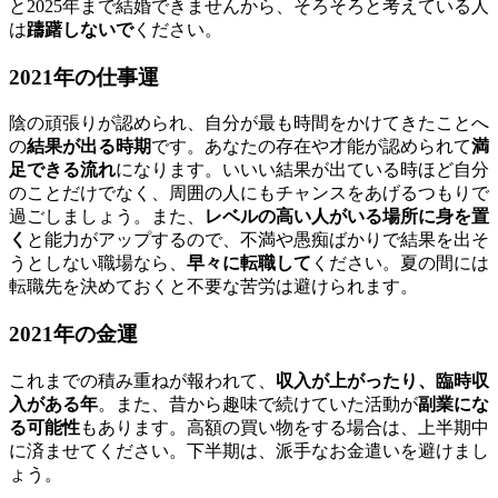
と2025年まで結婚できませんから、そろそろと考えている人
は
躊躇しないで
ください。
2021年の仕事運
陰の頑張りが認められ、自分が最も時間をかけてきたことへ
の
結果が出る時期
です。あなたの存在や才能が認められて
満
足できる流れ
になります。いいい結果が出ている時ほど自分
のことだけでなく、周囲の人にもチャンスをあげるつもりで
過ごしましょう。また、
レベルの高い人がいる場所に身を置
く
と能力がアップするので、不満や愚痴ばかりで結果を出そ
うとしない職場なら、
早々に転職して
ください。夏の間には
転職先を決めておくと不要な苦労は避けられます。
2021年の金運
これまでの積み重ねが報われて、
収入が上がったり、臨時収
入がある年
。また、昔から趣味で続けていた活動が
副業にな
る可能性
もあります。高額の買い物をする場合は、上半期中
に済ませてください。下半期は、派手なお金遣いを避けまし
ょう。