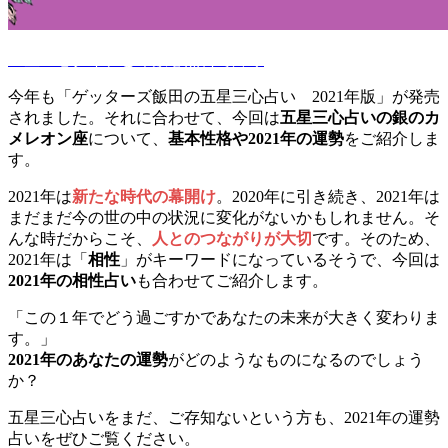
五星三心タイプと命数を無料で占う
今年も「ゲッターズ飯田の五星三心占い 2021年版」が発売
されました。それに合わせて、今回は
五星三心占いの銀のカ
メレオン座
について、
基本性格や2021年の運勢
をご紹介しま
す。
2021年は
新たな時代の幕開け
。2020年に引き続き、2021年は
まだまだ今の世の中の状況に変化がないかもしれません。そ
んな時だからこそ、
人とのつながりが大切
です。そのため、
2021年は「
相性
」がキーワードになっているそうで、今回は
2021年の相性占い
も合わせてご紹介します。
「この１年でどう過ごすかであなたの未来が大きく変わりま
す。」
2021年のあなたの運勢
がどのようなものになるのでしょう
か？
五星三心占いをまだ、ご存知ないという方も、2021年の運勢
占いをぜひご覧ください。