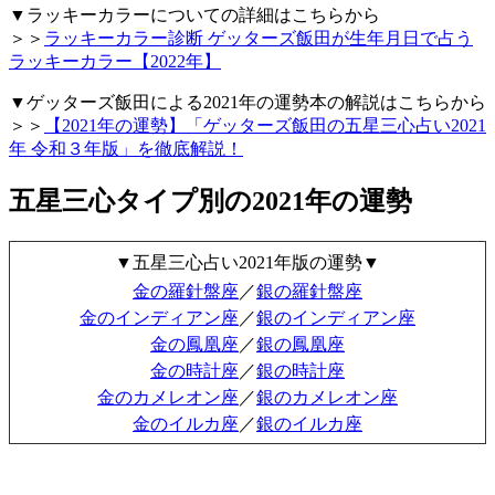
▼ラッキーカラーについての詳細はこちらから
＞＞
ラッキーカラー診断 ゲッターズ飯田が生年月日で占う
ラッキーカラー【2022年】
▼ゲッターズ飯田による2021年の運勢本の解説はこちらから
＞＞
【2021年の運勢】「ゲッターズ飯田の五星三心占い2021
年 令和３年版」を徹底解説！
五星三心タイプ別の2021年の運勢
▼五星三心占い2021年版の運勢▼
金の羅針盤座
／
銀の羅針盤座
金のインディアン座
／
銀のインディアン座
金の鳳凰座
／
銀の鳳凰座
金の時計座
／
銀の時計座
金のカメレオン座
／
銀のカメレオン座
金のイルカ座
／
銀のイルカ座