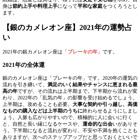
身は
節約上手や料理上手
になって
平和な家庭
をつくろうとし
ます。
【銀のカメレオン座】2021年の運勢占
い
2021年の銀カメレオン座は「
ブレーキの年
」です。
2021年の全体運
銀のカメレオン座は「ブレーキの年」です。2020年の運気の
流れを引き継いて、
満足のいく結果やチャンスに恵まれる最
高の年
ですが、その流れは上半期まで。下半期から流れが変
わり、2022年の「乱気の年」の影響を受け始めるでしょう。
上半期は、攻めることも必要。
大事な契約や引っ越し、高価
なものの購入などは上半期のうちに
終わらせるようにしまし
ょう。人脈も広がりやすいので、積極的に人に会いに行く
と、自然と長い縁になるケースや、
運命的な出会
いがありそ
う。下半期になると流れが変わり、不安や不満を抱くことも
ありますが、次へのステップアップだと思っておくといいで