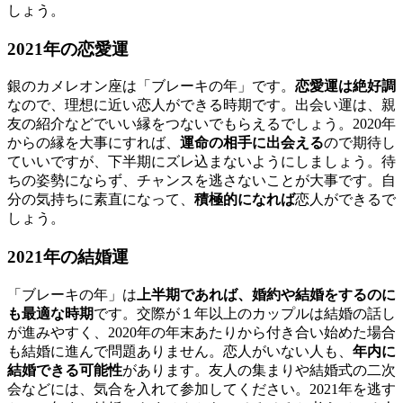
しょう。
2021年の恋愛運
銀のカメレオン座は「ブレーキの年」です。
恋愛運は絶好調
なので、理想に近い恋人ができる時期です。出会い運は、親
友の紹介などでいい縁をつないでもらえるでしょう。2020年
からの縁を大事にすれば、
運命の相手に出会える
ので期待し
ていいですが、下半期にズレ込まないようにしましょう。待
ちの姿勢にならず、チャンスを逃さないことが大事です。自
分の気持ちに素直になって、
積極的になれば
恋人ができるで
しょう。
2021年の結婚運
「ブレーキの年」は
上半期であれば、婚約や結婚をするのに
も最適な時期
です。交際が１年以上のカップルは結婚の話し
が進みやすく、2020年の年末あたりから付き合い始めた場合
も結婚に進んで問題ありません。恋人がいない人も、
年内に
結婚できる可能性
があります。友人の集まりや結婚式の二次
会などには、気合を入れて参加してください。2021年を逃す