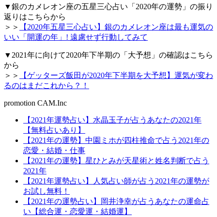
▼銀のカメレオン座の五星三心占い「2020年の運勢」の振り
返りはこちらから
＞＞
【2020年五星三心占い】銀のカメレオン座は最も運気の
いい「開運の年」! 遠慮せず行動してみて
▼2021年に向けて2020年下半期の「大予想」の確認はこちら
から
＞＞
【ゲッターズ飯田が2020年下半期を大予想】運気が変わ
るのはまだこれから？！
promotion CAM.Inc
【2021年運勢占い】水晶玉子が占うあなたの2021年
【無料占いあり】
【2021年の運勢】中園ミホが四柱推命で占う2021年の
恋愛・結婚・仕事
【2021年の運勢】星ひとみが天星術と姓名判断で占う
2021年
【2021年運勢占い】人気占い師が占う2021年の運勢が
お試し無料！
【2021年の運勢占い】岡井浄幸が占うあなたの運命占
い【総合運・恋愛運・結婚運】