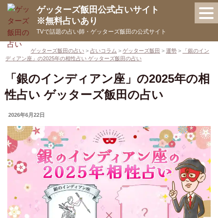
コ
ゲッターズ飯田公式占いサイト
ン
※無料占いあり
テ
TVで話題の占い師・ゲッターズ飯田の公式サイト
ン
ツ
ゲッターズ飯田の占い
>
占いコラム
>
ゲッターズ飯田
>
運勢
>
「銀のイン
ディアン座」の2025年の相性占い ゲッターズ飯田の占い
へ
ス
「銀のインディアン座」の2025年の相
キ
性占い ゲッターズ飯田の占い
ッ
プ
UPDATED
2026年6月22日
ON