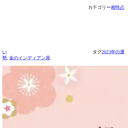
カテゴリー
相性占
い
タグ
2023年の運
勢
,
金のインディアン座