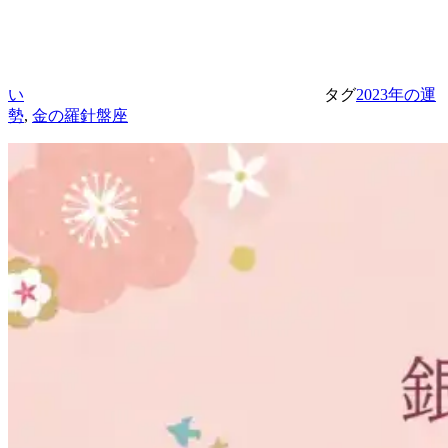
い
タグ
2023年の運
勢
,
金の羅針盤座