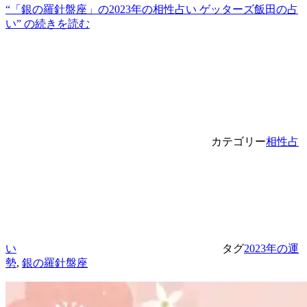
“「銀の羅針盤座」の2023年の相性占い ゲッターズ飯田の占
い” の
続きを読む
カテゴリー
相性占
い
タグ
2023年の運
勢
,
銀の羅針盤座