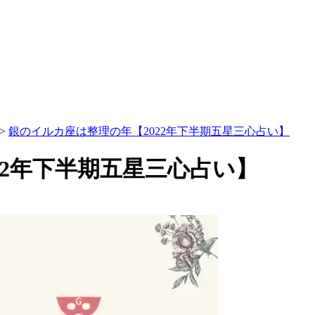
>
銀のイルカ座は整理の年【2022年下半期五星三心占い】
22年下半期五星三心占い】