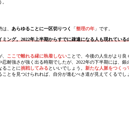
う。
勢は、
あらゆることに一区切りつく
「
整理の年
」です。
イミング。2022年上半期からすでに疎遠になる人も現れてい
が、
ここで離れる縁に執着しない
ことで、今後の人生がより良
さや忍耐強さが強く出る時期でしたが、2022年の下半期には、銀
なることに
挑戦してみる
といいでしょう。
新たな人脈をつくっ
ることを見つけられれば、自分が進むべき道が見えてくるでし