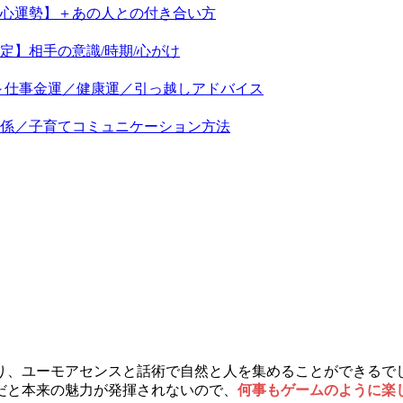
三心運勢】＋あの人との付き合い方
定】相手の意識/時期/心がけ
に～仕事金運／健康運／引っ越しアドバイス
関係／子育てコミュニケーション方法
り、ユーモアセンスと話術で自然と人を集めることができるでし
だと本来の魅力が発揮されないので、
何事もゲームのように楽