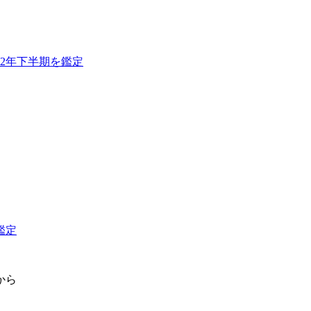
22年下半期を鑑定
鑑定
から