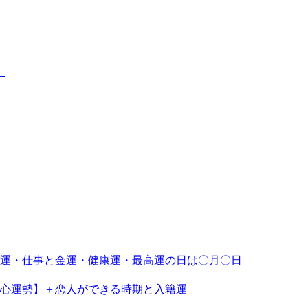
】
恋愛運・仕事と金運・健康運・最高運の日は〇月〇日
三心運勢】＋恋人ができる時期と入籍運