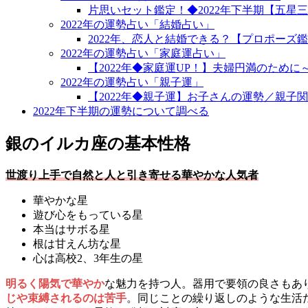
片思いセット鑑定！◆2022年下半期【五星
2022年の運勢占い「結婚占い」
2022年、恋人と結婚できる？【プロポーズ鑑
2022年の運勢占い「家庭運占い」
【2022年◆家庭運UP！】夫婦円満のため
2022年の運勢占い「親子運」
【2022年◆親子運】お子さんの運勢／親子
2022年下半期の運勢について調べる
銀のイルカ座の基本性格
世渡り上手で自然と人と引き寄せる華やかな人気者
華やかな星
遊び心をもっている星
本当はサボる星
根は甘えん坊な星
心は高校2、3年生の星
明るく陽気で華やか
な魅力を持つ人。器用で要領の良さもあ
じや束縛されるのは苦手
。同じことの繰り返しのような生活