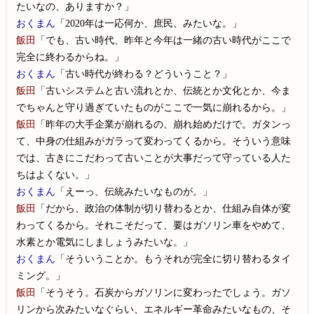
たいなの、ありますか？」
おくまん
「2020年は一応何か、庶民、みたいな。」
飯田
「でも、古い時代、昨年と今年は一緒の古い時代がここで
完全に終わるからね。」
おくまん
「古い時代が終わる？どういうこと？」
飯田
「古いシステムと古い流れとか、伝統とか文化とか、今ま
でちゃんと守り過ぎていたものがここで一気に崩れるから。」
飯田
「昨年の大手企業が崩れるの、崩れ始めだけで。ガタンっ
て、中身の仕組みがガラって変わってくるから。そういう意味
では、古きにこだわって古いことが大事だって守っている人た
ちはよくない。」
おくまん
「えーっ、伝統みたいなものが。」
飯田
「だから、政治の体制が切り替わるとか、仕組み自体が変
わってくるから。それこそだって、要はガソリン車をやめて、
水素とか電気にしましょうみたいな。」
おくまん
「そういうことか。もうそれが完全に切り替わるタイ
ミング。」
飯田
「そうそう。石炭からガソリンに変わったでしょう。ガソ
リンから次みたいなぐらい、エネルギー革命みたいなもの、そ