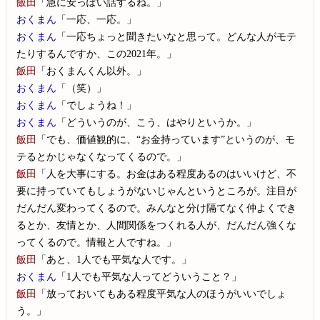
飯田
「急に安っぽい話するね。」
おくまん
「一応、一応。」
おくまん
「一応ちょっと聞きたいなと思って。どんな人がモテ
たりするんですか、この2021年。」
飯田
「おくまんくん以外。」
おくまん
「（笑）」
おくまん
「でしょうね！」
おくまん
「どういうのが、こう、はやりというか。」
飯田
「でも、価値観的に、“お金持っています”というのが、モ
テるとかじゃなくなってくるので。」
飯田
「人を大事にする。お金はある程度あるのはいいけど、不
要に持っていてもしょうがないじゃんというところが。注目が
だんだん変わってくるので。みんなと分け隔てなく仲よくでき
るとか、友情とか、人間関係をつくれる人が、だんだん強くな
ってくるので。情報と人ですね。」
飯田
「あと、1人でも平気な人です。」
おくまん
「1人でも平気な人ってどういうこと？」
飯田
「放っておいてもある程度平気な人のほうがいいでしょ
う。」