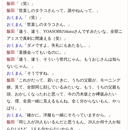
飯田
「（笑）」
飯田
「世直しのタラコさんって。誰やねんって。」
おくまん
「（笑）」
おくまん
「世直しのタラコさん。」
飯田
「違う、違う、YOASOBIのikuraさんですみたいな。全部ニ
アミスで真剣に間違える（笑）」
おくまん
「ダメですよ。失礼にもあたるし。」
飯田
「直接会ってもいるのに。」
飯田
「違う、違う、そういう世代じゃん。もうおじさんは知ら
ないじゃん。」
おくまん
「そうですね。」
飯田
「これがだって、若いときに、うちの父親が、モーニング
娘。見て、全部同じ顔しているみたいな。もう、うちの父親も
頭、おかしくなったわと思って、今の乃木坂とか欅坂みたい
な、僕、全員一緒に見えるもんね。全く分からないもん、やっ
ぱり。」
おくまん
「確かに。洋服も一緒にそろっていますから。」
飯田
「同じ人が20人もいるんだと思うもん。20人か何十人か知
らないけど、1人も分からないからさ。」