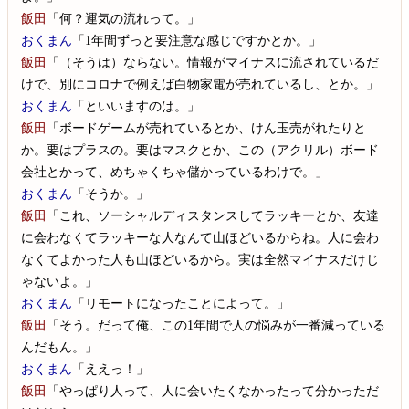
飯田
「何？運気の流れって。」
おくまん
「1年間ずっと要注意な感じですかとか。」
飯田
「（そうは）ならない。情報がマイナスに流されているだ
けで、別にコロナで例えば白物家電が売れているし、とか。」
おくまん
「といいますのは。」
飯田
「ボードゲームが売れているとか、けん玉売がれたりと
か。要はプラスの。要はマスクとか、この（アクリル）ボード
会社とかって、めちゃくちゃ儲かっているわけで。」
おくまん
「そうか。」
飯田
「これ、ソーシャルディスタンスしてラッキーとか、友達
に会わなくてラッキーな人なんて山ほどいるからね。人に会わ
なくてよかった人も山ほどいるから。実は全然マイナスだけじ
ゃないよ。」
おくまん
「リモートになったことによって。」
飯田
「そう。だって俺、この1年間で人の悩みが一番減っている
んだもん。」
おくまん
「ええっ！」
飯田
「やっぱり人って、人に会いたくなかったって分かっただ