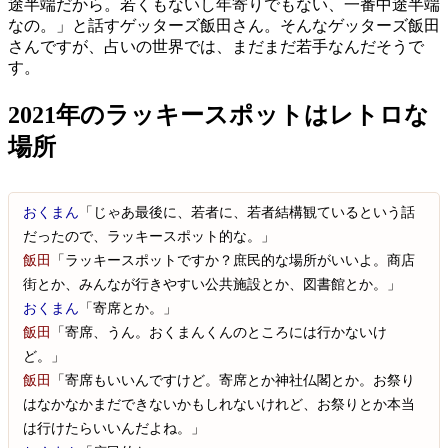
途半端だから。若くもないし年寄りでもない、一番中途半端
なの。」と話すゲッターズ飯田さん。そんなゲッターズ飯田
さんですが、占いの世界では、まだまだ若手なんだそうで
す。
2021年のラッキースポットはレトロな
場所
おくまん
「じゃあ最後に、若者に、若者結構観ているという話
だったので、ラッキースポット的な。」
飯田
「ラッキースポットですか？庶民的な場所がいいよ。商店
街とか、みんなが行きやすい公共施設とか、図書館とか。」
おくまん
「寄席とか。」
飯田
「寄席、うん。おくまんくんのところには行かないけ
ど。」
飯田
「寄席もいいんですけど。寄席とか神社仏閣とか。お祭り
はなかなかまだできないかもしれないけれど、お祭りとか本当
は行けたらいいんだよね。」