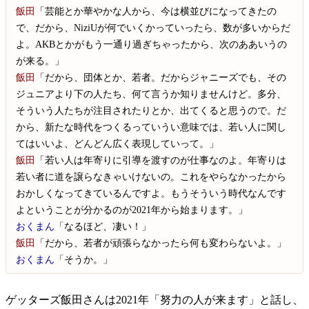
飯田
「芸能とか華やかな人から、今は横並びになってきたの
で、だから、NiziUが何でいくかっていったら、数が多いからだ
よ。AKBとかがもう一通り過ぎちゃったから、次のああいうの
が来る。」
飯田
「だから、団体とか、若者。だからジャニーズでも、その
ジュニアより下の人たち、何て言うか知りませんけど。多分、
そういう人たちが注目されたりとか、出てくると思うので。だ
から、新たな時代をつくるっていうい意味では、若い人に関し
てはいいよ、どんどん広く表現していって。」
飯田
「若い人は年寄りに引導を渡すのが仕事なのよ。年寄りは
若い者に道を譲らなきゃいけないの。これをやらなかったから
おかしくなってきているんですよ。もうそういう時代なんです
よということが分かるのが2021年から始まります。」
おくまん
「なるほど、凄い！」
飯田
「だから、若者が頑張らなかったら何も変わらないよ。」
おくまん
「そうか。」
ゲッターズ飯田さんは2021年「努力の人が来ます」と話し、