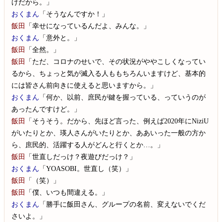
けだから。」
おくまん
「そうなんですか！」
飯田
「幸せになっているんだよ、みんな。」
おくまん
「意外と。」
飯田
「全然。」
飯田
「ただ、コロナのせいで、その状況がややこしくなってい
るから、ちょっと気が滅入る人ももちろんいますけど、基本的
には皆さん前向きに使えると思いますから。」
おくまん
「何か、以前、庶民が鍵を握っている、っていうのが
あったんですけど。」
飯田
「そうそう。だから、先ほど言った、例えば2020年にNiziU
がいたりとか、瑛人さんがいたりとか、ああいった一般の方か
ら、庶民的、活躍する人がどんと行くとか…。」
飯田
「世直しだっけ？夜遊びだっけ？」
おくまん
「YOASOBI。世直し（笑）」
飯田
「（笑）」
飯田
「僕、いつも間違える。」
おくまん
「勝手に飯田さん、グループの名前、変えないでくだ
さいよ。」