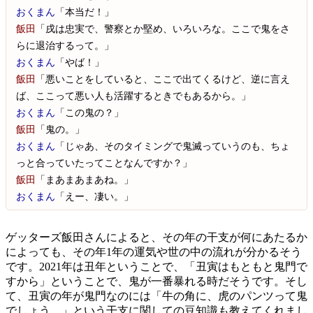
おくまん
「本当だ！」
飯田
「戌は忠実で、警察とか堅め、いろいろな。ここで鬼をさ
らに退治するって。」
おくまん
「やば！」
飯田
「悪いことをしていると、ここで出てくるけど、逆に言え
ば、ここって悪い人も活躍するときでもあるから。」
おくまん
「この鬼の？」
飯田
「鬼の。」
おくまん
「じゃあ、そのタイミングで鬼滅っていうのも、ちょ
っと合っていたってことなんですか？」
飯田
「まあまあまあね。」
おくまん
「えー、凄い。」
ゲッターズ飯田さんによると、その年の干支が何にあたるか
によっても、その年1年の運気や世の中の流れが分かるそう
です。2021年は丑年ということで、「丑寅はもともと鬼門で
すから」ということで、鬼が一番暴れる時だそうです。そし
て、丑寅の年が鬼門なのには「牛の角に、虎のパンツって鬼
でしょう。」という干支に関しての豆知識も教えてくれまし