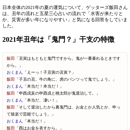
日本全体の2021年の夏の運気について、ゲッターズ飯田さん
は、丑年の流れと五星三心占いの流れで「水害が来たりと
か、災害が多い年になりやすい」と気になる回答をしていま
した。
2021年丑年は「鬼門？」干支の特徴
飯田
「丑寅はもともと鬼門ですから。鬼が一番暴れるときです
から。」
おくまん
「えーっ！子丑寅の丑寅？」
飯田
「子丑の丑。牛の角に、虎のパンツって鬼でしょう。」
おくまん
「本当だ！本当だ！」
飯田
「申酉戌亥の申酉戌と桃太郎が鬼退治して。」
おくまん
「本当だ、凄い！」
飯田
「そして退治したから裏鬼門は、お金とか人気とか、申っ
て猿楽で芸能でしょう。」
おくまん
「本当だ！」
飯田
「酉はお金を表すから。」