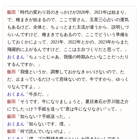
飯田
「時代の変わり目のきっかけが2020年、2021年は始まり。
で、種まきが始まるので、ここで皆さん、五星三心占いの運気
もあるけど。全体と、ちょっとまた主流が違うから、説明しづ
らいんですけど、種まきでもあるので、ここでどういう準備を
しておくかによって、2021年、2022年とかの。2023年からまた
飛躍的に上がるんですけど、ここは土台づくりだと思って。」
おくまん
「ちょっとじゃあ、我慢の時期みたいなことだったり
するんですか。」
飯田
「我慢というか、調整しておかなきゃいけないので。た
だ、止まっているだけって意味ないので。牛ですから、ゆっく
りなんですよ。」
おくまん
「牛歩だ。」
飯田
「そうです。牛になりましょうと。夏目漱石が芥川龍之介
にでしたっけ？手紙を送って“君は牛になりなさい”って。」
飯田
「知らない？手紙送った。」
おくまん
「知らないです。僕。」
飯田
「何で読んでいないのよ。」
おくまん
「僕、プロ野球名鑑ぐらいしか読まないんですよ。」