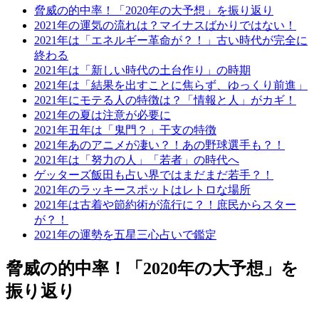
脅威の的中率！「2020年の大予想」を振り返り
2021年の運気の流れは？マイナスばかりではない！
2021年は「エネルギー革命が？！」古い時代が完全に
終わる
2021年は「新しい時代の土台作り」の時期
2021年は「結果を出すことに焦らず、ゆっくり前進」
2021年にモテる人の特徴は？「情報と人」がカギ！
2021年の夏は注意が必要に
2021年丑年は「鬼門？」干支の特徴
2021年あのアニメが凄い？！あの野球選手も？！
2021年は「努力の人」「若者」の時代へ
ゲッターズ飯田も占い界ではまだまだ若手？！
2021年のラッキースポットはレトロな場所
2021年は古着や節約術が流行に？！庶民からスター
が？！
2021年の運勢を五星三心占いで鑑定
脅威の的中率！「2020年の大予想」を
振り返り