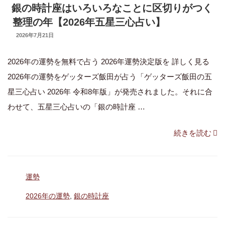
銀の時計座はいろいろなことに区切りがつく
整理の年【2026年五星三心占い】
UPDATED
2026年7月21日
ON
2026年の運勢を無料で占う 2026年運勢決定版を 詳しく見る
2026年の運勢をゲッターズ飯田が占う「ゲッターズ飯田の五
星三心占い 2026年 令和8年版」が発売されました。それに合
わせて、五星三心占いの「銀の時計座 …
“銀
続きを読む
の
時
カ
運勢
計
テ
座
タ
2026年の運勢
,
銀の時計座
ゴ
グ
は
リ
ー
い