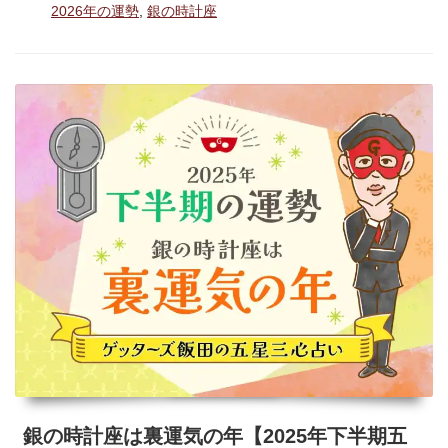
座
タ
2026年の運勢
,
銀の時計座
ゴ
グ
は
リ
ー
都
合
の
い
い
関
係
は
終
わ
ら
せ
る
銀の時計座は裏運気の年【2025年下半期五