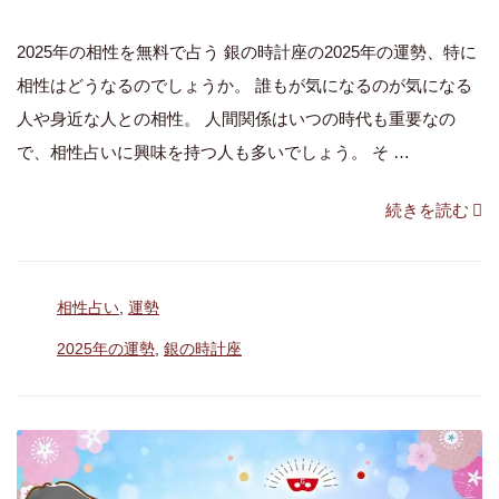
性
ON
を
2025年の相性を無料で占う 銀の時計座の2025年の運勢、特に
楽
相性はどうなるのでしょうか。 誰もが気になるのが気になる
し
人や身近な人との相性。 人間関係はいつの時代も重要なの
め
で、相性占いに興味を持つ人も多いでしょう。 そ …
る
年
“「銀
続きを読む
【2025
の
年
時
カ
相性占い
,
運勢
五
計
テ
星
座」
タ
2025年の運勢
,
銀の時計座
ゴ
グ
三
の
リ
心
ー
2025
占
年
い】”
の