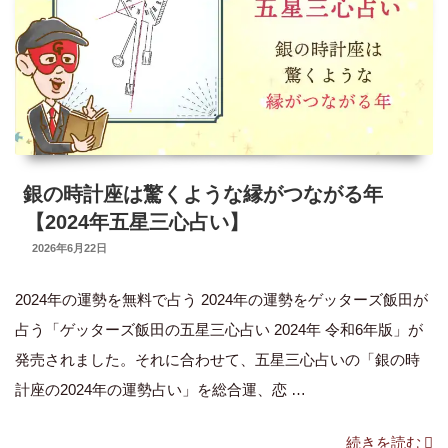
下
半
期
五
星
三
心
銀の時計座は驚くような縁がつながる年
占
【2024年五星三心占い】
い】”
UPDATED
2026年6月22日
ON
の
2024年の運勢を無料で占う 2024年の運勢をゲッターズ飯田が
占う「ゲッターズ飯田の五星三心占い 2024年 令和6年版」が
発売されました。それに合わせて、五星三心占いの「銀の時
計座の2024年の運勢占い」を総合運、恋 …
“銀
続きを読む