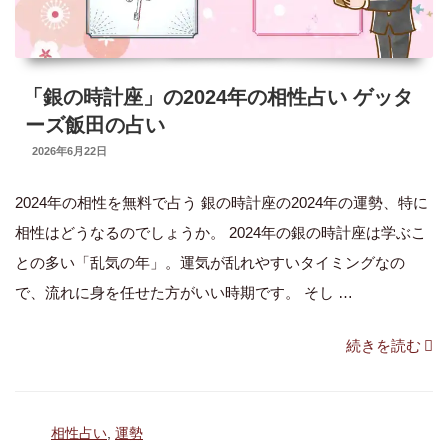
る
年
【2024
「銀の時計座」の2024年の相性占い ゲッタ
年
ーズ飯田の占い
五
UPDATED
2026年6月22日
ON
星
2024年の相性を無料で占う 銀の時計座の2024年の運勢、特に
三
相性はどうなるのでしょうか。 2024年の銀の時計座は学ぶこ
心
との多い「乱気の年」。運気が乱れやすいタイミングなの
占
で、流れに身を任せた方がいい時期です。 そし …
い】”
の
“「銀
続きを読む
の
時
カ
相性占い
,
運勢
計