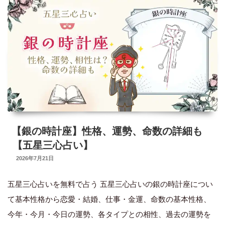
気
の
年
【2025
年
下
半
期
【銀の時計座】性格、運勢、命数の詳細も
五
【五星三心占い】
星
UPDATED
2026年7月21日
三
ON
心
五星三心占いを無料で占う 五星三心占いの銀の時計座につい
占
て基本性格から恋愛・結婚、仕事・金運、命数の基本性格、
い】”
今年・今月・今日の運勢、各タイプとの相性、過去の運勢を
の