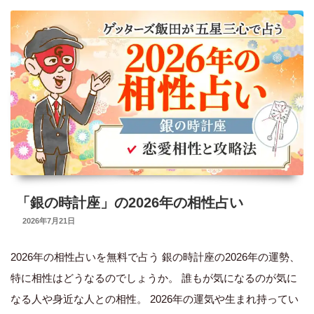
ろ
い
ろ
な
こ
と
に
区
切
「銀の時計座」の2026年の相性占い
り
UPDATED
2026年7月21日
が
ON
つ
2026年の相性占いを無料で占う 銀の時計座の2026年の運勢、
く
特に相性はどうなるのでしょうか。 誰もが気になるのが気に
整
なる人や身近な人との相性。 2026年の運気や生まれ持ってい
理