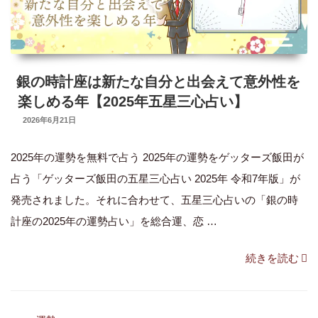
詳
細
も
【五
銀の時計座は新たな自分と出会えて意外性を
星
楽しめる年【2025年五星三心占い】
三
UPDATED
2026年6月21日
心
ON
占
2025年の運勢を無料で占う 2025年の運勢をゲッターズ飯田が
い】”
占う「ゲッターズ飯田の五星三心占い 2025年 令和7年版」が
の
発売されました。それに合わせて、五星三心占いの「銀の時
計座の2025年の運勢占い」を総合運、恋 …
“銀
続きを読む
の
時