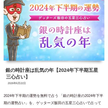
の
相
性
占
い
ゲ
ッ
タ
ー
ズ
飯
銀の時計座は乱気の年【2024年下半期五星
田
三心占い】
の
UPDATED
2026年6月22日
ON
占
2024年下半期の運勢を無料で占う 「銀の時計座の2024年下半
い”
期の運勢占い」を、ゲッターズ飯田の五星三心占いで占って
の