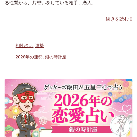
る性質から、片想いをしている相手、恋人、 …
の
年
“「銀
続きを読む
【2026
の
年
時
五
カ
相性占い
,
運勢
計
テ
星
座」
タ
2026年の運勢
,
銀の時計座
ゴ
三
グ
の
リ
心
ー
2026
占
年
い】”
の
の
相
性
占
い”