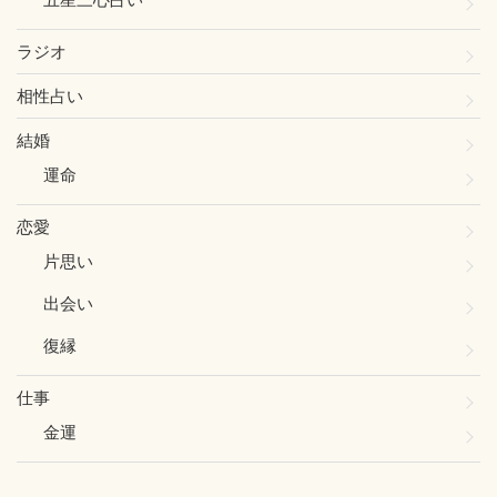
ラジオ
相性占い
結婚
運命
恋愛
片思い
出会い
復縁
仕事
金運