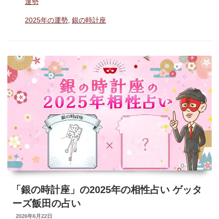
カ
運勢
計
テ
座
タ
2025年の運勢
,
銀の時計座
ゴ
グ
は
リ
ー
新
た
な
自
分
と
出
会
え
て
「銀の時計座」の2025年の相性占い ゲッタ
意
ーズ飯田の占い
外
UPDATED
2026年6月22日