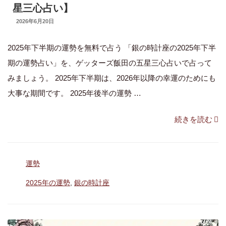
年
星三心占い】
【2026
UPDATED
2026年6月20日
ON
年
2025年下半期の運勢を無料で占う 「銀の時計座の2025年下半
の
期の運勢占い」を、ゲッターズ飯田の五星三心占いで占って
恋
みましょう。 2025年下半期は、2026年以降の幸運のためにも
愛
大事な期間です。 2025年後半の運勢 …
占
い】”
“銀
続きを読む
の
の
時
カ
運勢
計
テ
座
タ
2025年の運勢
,
銀の時計座
ゴ
グ
は
リ
ー
裏
運