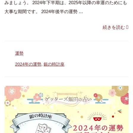
みましょう。 2024年下半期は、2025年以降の幸運のためにも
大事な期間です。 2024年後半の運勢 …
“銀
続きを読む
の
時
カ
運勢
計
テ
座
タ
2024年の運勢
,
銀の時計座
ゴ
グ
は
リ
ー
乱
気
の
年
【2024
年