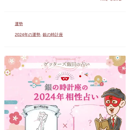
の
時
カ
運勢
計
テ
座
タ
2024年の運勢
,
銀の時計座
ゴ
グ
は
リ
ー
驚
く
よ
う
な
縁
が
つ
な
が