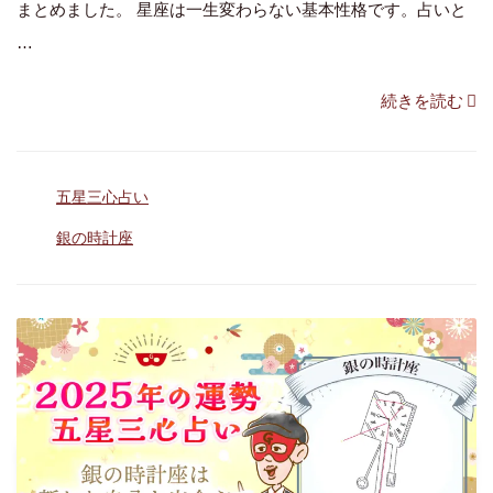
まとめました。 星座は一生変わらない基本性格です。占いと
…
“【銀
続きを読む
の
時
カ
五星三心占い
計
テ
座】
タ
銀の時計座
ゴ
グ
性
リ
ー
格、
運
勢、
命
数
の