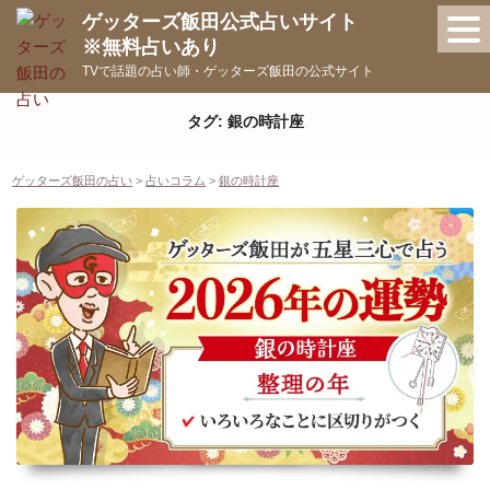
コ
ゲッターズ飯田公式占いサイト
ン
※無料占いあり
テ
TVで話題の占い師・ゲッターズ飯田の公式サイト
ン
ツ
タグ:
銀の時計座
へ
ス
ゲッターズ飯田の占い
>
占いコラム
>
銀の時計座
キ
ッ
プ