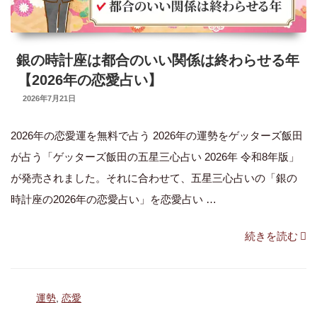
の
銀の時計座は都合のいい関係は終わらせる年
【2026年の恋愛占い】
UPDATED
2026年7月21日
ON
2026年の恋愛運を無料で占う 2026年の運勢をゲッターズ飯田
が占う「ゲッターズ飯田の五星三心占い 2026年 令和8年版」
が発売されました。それに合わせて、五星三心占いの「銀の
時計座の2026年の恋愛占い」を恋愛占い …
“銀
続きを読む
の
時
カ
運勢
,
恋愛
計
テ