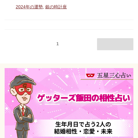
テ
座」
タ
2024年の運勢
,
銀の時計座
ゴ
グ
の
リ
ー
2024
年
投
の
ページ
1
次のページ
稿
相
の
性
ペ
占
ー
い
ジ
ゲ
送
ッ
り
タ
ー
ズ
飯