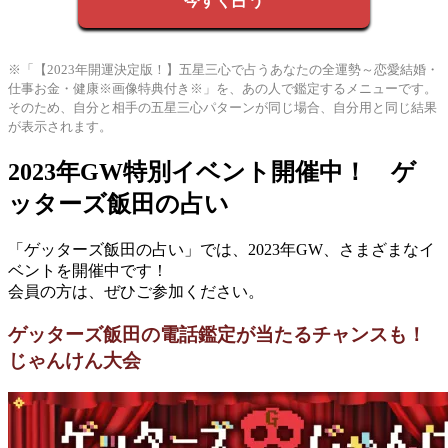
今すぐ占う
※「【2023年開運決定版！】五星三心で占うあなたの全運勢～恋愛結婚・
仕事お金・健康※画像特典付き※」を、あの人で鑑定するメニューです。
そのため、自分と相手の五星三心パターンが同じ場合、自分用と同じ結果
が表示されます。
2023年GW特別イベント開催中！ ゲ
ッターズ飯田の占い
「ゲッターズ飯田の占い」では、2023年GW、さまざまなイ
ベントを開催中です！
会員の方は、ぜひご参加ください。
ゲッターズ飯田の電話鑑定が当たるチャンスも！
じゃんけん大会