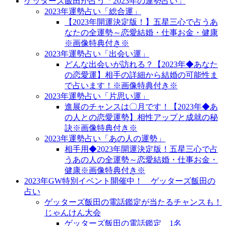
ゲッターズ飯田が占う「2023年の運勢占い」
2023年運勢占い「総合運」
【2023年開運決定版！】五星三心で占うあ
なたの全運勢～恋愛結婚・仕事お金・健康
※画像特典付き※
2023年運勢占い「出会い運」
どんな出会いが訪れる？【2023年◆あなた
の恋愛運】相手の詳細から結婚の可能性ま
で占います！※画像特典付き※
2023年運勢占い「片思い運」
進展のチャンスは〇月です！【2023年◆あ
の人との恋愛運勢】相性アップと成就の秘
訣※画像特典付き※
2023年運勢占い「あの人の運勢」
相手用◆2023年開運決定版！五星三心で占
うあの人の全運勢～恋愛結婚・仕事お金・
健康※画像特典付き※
2023年GW特別イベント開催中！ ゲッターズ飯田の
占い
ゲッターズ飯田の電話鑑定が当たるチャンスも！
じゃんけん大会
ゲッターズ飯田の電話鑑定 1名