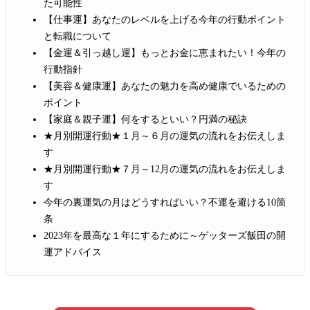
た可能性
【仕事運】あなたのレベルを上げる今年の行動ポイント
と転職について
【金運＆引っ越し運】もっとお金に恵まれたい！今年の
行動指針
【美容＆健康運】あなたの魅力を高め健康でいるための
ポイント
【家庭＆親子運】何をするといい？円満の秘訣
★月別開運行動★１月～６月の運気の流れをお伝えしま
す
★月別開運行動★７月～12月の運気の流れをお伝えしま
す
今年の裏運気の月はどうすればいい？不運を避ける10箇
条
2023年を最高な１年にするために～ゲッターズ飯田の開
運アドバイス